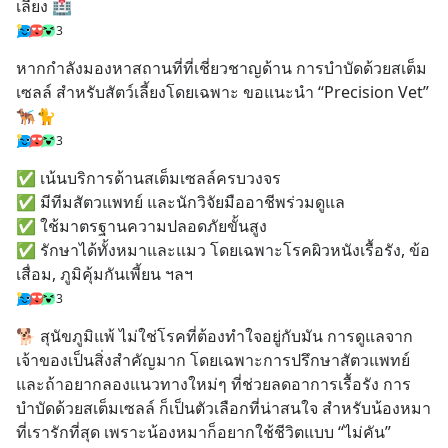
เลี้ยง 🏥
3
หากกำลังมองหาสถานที่ที่เชี่ยวชาญด้าน การบำบัดด้วยสเต็ม
เซลล์ สำหรับสัตว์เลี้ยงโดยเฉพาะ ขอแนะนำ “Precision Vet” 
🐕‍🦺🐈
3
✅ เน้นบริการด้านสเต็มเซลล์ครบวงจร
✅ มีทีมสัตวแพทย์ และนักวิจัยมืออาชีพร่วมดูแล
✅ ใช้มาตรฐานความปลอดภัยขั้นสูง
✅ รักษาได้ทั้งหมาและแมว โดยเฉพาะโรคผิวหนังเรื้อรัง, ข้อ
เสื่อม, ภูมิคุ้มกันเพี้ยน ฯลฯ
3
🐕 สุนัขภูมิแพ้ ไม่ใช่โรคที่ต้องทำใจอยู่กับมัน การดูแลจาก
เจ้าของเป็นสิ่งสำคัญมาก โดยเฉพาะการปรึกษาสัตวแพทย์ 
และถ้าอยากลองแนวทางใหม่ๆ ที่ช่วยลดอาการเรื้อรัง การ
บำบัดด้วยสเต็มเซลล์ ก็เป็นตัวเลือกที่น่าสนใจ สำหรับน้องหมา
ที่เรารักที่สุด เพราะน้องหมาก็อยากใช้ชีวิตแบบ “ไม่คัน” 