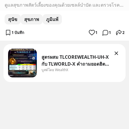
ดูแลสุขภาพสัตว์เลี้ยงของคุณด้วยเซลล์บำบัด และตรวจโรคพันธุกรรมโดยสัตวแพทย์จาก Precision Vet พร้อมออกใบรับรองผล
สุนัข
สุขภาพ
ภูมิแพ้
1 บันทึก
1
1
2
สูตรผสม TLCOREWEALTH-UH-X
กับ TLWORLD-X คำถามยอดฮิตที่
บูสต์โดย WealthX
คนใช้ WealthX ถามเข้ามา