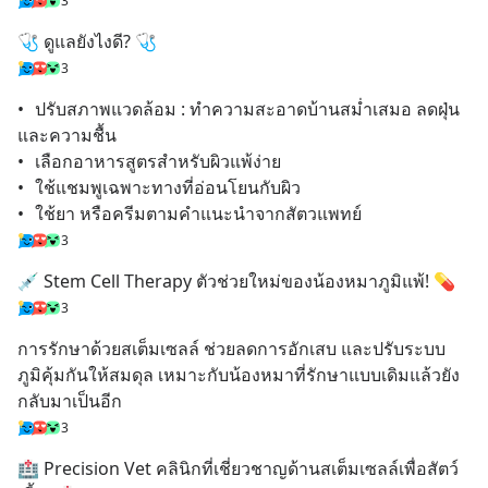
3
🩺 ดูแลยังไงดี? 🩺
3
•	ปรับสภาพแวดล้อม : ทำความสะอาดบ้านสม่ำเสมอ ลดฝุ่น
และความชื้น
•	เลือกอาหารสูตรสำหรับผิวแพ้ง่าย
•	ใช้แชมพูเฉพาะทางที่อ่อนโยนกับผิว
•	ใช้ยา หรือครีมตามคำแนะนำจากสัตวแพทย์
3
💉 Stem Cell Therapy ตัวช่วยใหม่ของน้องหมาภูมิแพ้! 💊
3
การรักษาด้วยสเต็มเซลล์ ช่วยลดการอักเสบ และปรับระบบ
ภูมิคุ้มกันให้สมดุล เหมาะกับน้องหมาที่รักษาแบบเดิมแล้วยัง
กลับมาเป็นอีก
3
🏥 Precision Vet คลินิกที่เชี่ยวชาญด้านสเต็มเซลล์เพื่อสัตว์