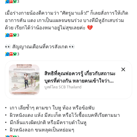
3
เมื่อร่างกายน้องตีความว่า “ศัตรูมาแล้ว!” ก็เลยสั่งการให้เกิด
อาการคัน แดง เกาเป็นแผลจนขนร่วง บางทีมีหูอักเสบร่วม
ด้วย เรียกได้ว่าน้องหมาอยู่ไม่สุขเลยค่ะ 💔
3
👀 สัญญาณเตือนที่ควรสังเกต 👀
3
สิทธิที่คุณพ่อควรรู้ เกี่ยวกับสถานะ
บุตรที่ต่างกัน หลายคนเข้าใจว่า
บูสต์โดย SCB Thailand
"เมื่อเป็นลูกของพ่อและแม่ ก็ย่อม
เป็นบุตรชอบด้วยกฎหมายของทั้ง
สองฝ่าย" แต่ในความเป็นจริง
•	เกา เลียซ้ำๆ ตามขา ใบหู ท้อง หรือข้อพับ
กฎหมายไทยไม่ได้กำหนดไว้แบบ
•	ผิวหนังแดง แห้ง มีสะเก็ด หรือไว้เชื้อแบคทีเรียตามมา
นั้น
•	มีกลิ่นแรงผิดปกติ หรือมีคราบดำในหู
•	ผิวหนังลอก ขนหลุดเป็นหย่อมๆ