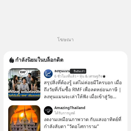
โฆษณา
กำลังนิยมในบล็อกดิต
ลงทุนแมน
ยืนยันแล้ว
6 ชั่วโมงที่แล้ว • หุ้น & เศรษฐกิจ
สรุปสิ่งที่ต้องรู้ แต่ไม่ค่อยมีใครบอก เมื่อ
ถึงวัยที่เริ่มซื้อ RMF เพื่อลดหย่อนภาษี |
ลงทุนแมนจะเล่าให้ฟัง เมื่อเข้าสู่วัย
ทำงานและเริ่มมีรายได้ถึงเกณฑ์เสีย
AmazingThailand
ภาษี หลายคนมักได้รับคำแนะนำให้
ได้รับการบูสต์
ลงทุนใน RMF เพราะนอกจากจะช่วยลด
งดงามเหมือนภาพวาด กับแสงอาทิตย์ที่
หย่อนภาษีได้แล้ว ยังเป็นโอกาสในการ
กำลังลับตา ”วัดอโศการาม”