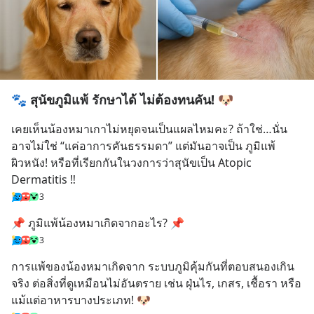
🐾 สุนัขภูมิแพ้ รักษาได้ ไม่ต้องทนคัน! 🐶
เคยเห็นน้องหมาเกาไม่หยุดจนเป็นแผลไหมคะ? ถ้าใช่…นั่น
อาจไม่ใช่ “แค่อาการคันธรรมดา” แต่มันอาจเป็น ภูมิแพ้
ผิวหนัง! หรือที่เรียกกันในวงการว่าสุนัขเป็น Atopic 
Dermatitis ‼️
3
📌 ภูมิแพ้น้องหมาเกิดจากอะไร? 📌
3
การแพ้ของน้องหมาเกิดจาก ระบบภูมิคุ้มกันที่ตอบสนองเกิน
จริง ต่อสิ่งที่ดูเหมือนไม่อันตราย เช่น ฝุ่นไร, เกสร, เชื้อรา หรือ
แม้แต่อาหารบางประเภท! 🐶