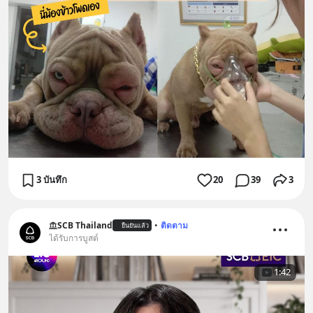
3 บันทึก
20
39
3
SCB Thailand
•
ติดตาม
ยืนยันแล้ว
ได้รับการบูสต์
1:42