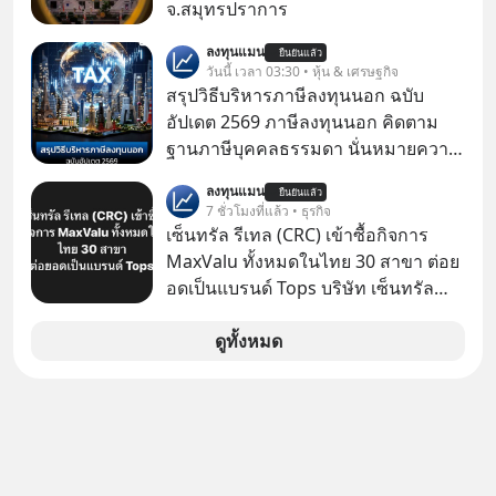
สร้างความมั่งคั่งระยะยาว แต่น้อยคน
จ.สมุทรปราการ
นักที่จะลงลึกว่า ถ้าลงทุนใน RMF ควรรู้
ลงทุนแมน
อะไรบ้าง ควรดู ตรงไหน ทำอย่างไร ถึง
ยืนยันแล้ว
วันนี้ เวลา 03:30 • หุ้น & เศรษฐกิจ
จะดีกับเรา แล้วเราควรรู้ข้อมูลอะไร
สรุปวิธีบริหารภาษีลงทุนนอก ฉบับ
เกี่ยวกับ RMF บ้าง เพื่อให้นำไปใช้ต่อได้
อัปเดต 2569 ภาษีลงทุนนอก คิดตาม
จริง ๆ ลงทุนแมนจะเล่าให้ฟัง
ฐานภาษีบุคคลธรรมดา นั่นหมายความ
ว่าถ้าเรามีกำไร 100,000 บาท
ลงทุนแมน
ยืนยันแล้ว
7 ชั่วโมงที่แล้ว • ธุรกิจ
เซ็นทรัล รีเทล (CRC) เข้าซื้อกิจการ
MaxValu ทั้งหมดในไทย 30 สาขา ต่อย
อดเป็นแบรนด์ Tops บริษัท เซ็นทรัล
รีเทล คอร์ปอเรชั่น จำกัด (มหาชน) หรือ
CRC แจ้งตลาดหลักทรัพย์ฯ ว่า บริษัท
ดูทั้งหมด
เซ็นทรัล ฟู้ด รีเทล จำกัด (CFR) ซึ่งเป็น
บริษัทย่อยที่ CRC ถือหุ้นทั้งทางตรงและ
ทางอ้อม 100%