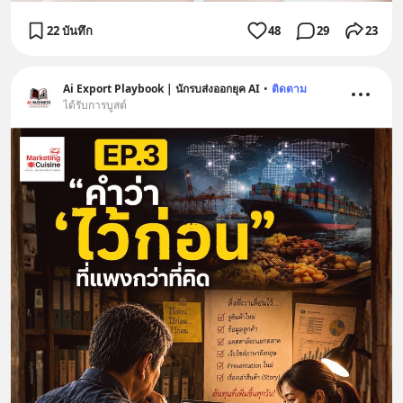
22 บันทึก
48
29
23
Ai Export Playbook | นักรบส่งออกยุค AI
•
ติดตาม
ได้รับการบูสต์