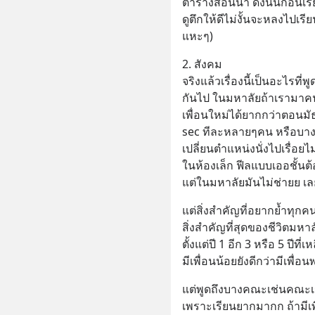
ตารางสอนน้า ดังนั้นก่อนเร
ดูตึกให้ดีไม่งั้นจะหลงไปเร
แหะๆ)
2. สังคม
จริงแล้วเรื่องนี้เป็นอะไรท
กันไป ในมหาลัยถ้าเรามาคน
เพื่อนใหม่ได้ยากกว่าตอนมั
sec ทีละหลายๆคน หรือบางว
เปลี่ยนตำแหน่งนั่งไปเรื่อยไ
ในห้องเล็ก ฟีลแบบเออชั้นต้
แต่ในมหาลัยมันไม่ช่ายย เลย
แต่สิ่งสำคัญที่อยากย้ำทุกคน
สิ่งสำคัญที่สุดของชีวิตมหา
ตั้งแต่ปี 1 อีก 3 หรือ 5 ปีที
มีเพื่อนน้อยยังดีกว่ามีเพื
แต่พูดถึงบางคณะเช่นคณะเรา
เพราะเรียนยากมากก ถ้ามีเพ