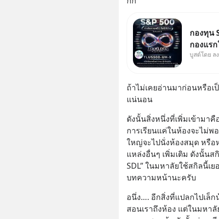
กก
กองทุน S
กองแรกใ
บูสต์โดย ล
ออกแบบม
นักลงทุน
ถ้าไม่เคยอ่านมาก่อนหรือเป
แน่นอน
ดังนั้นสิ่งหนึ่งที่เพิ่มเข
การเรียนแค่ในห้องจะไม่พออ
ใหญ่จะไปนั่งห้องสมุด หรื
แหล่งอื่นๆ เพิ่มเติม ดังนั้นส
SDL” ในมหาลัยใช้สกิลนี้เยอ
บทความหน้านะครับ
อนึ่ง…. อีกสิ่งที่แปลกไปเล
สอนเราถึงห้อง แต่ในมหาล