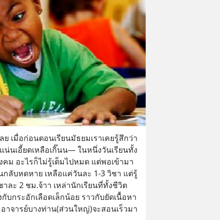
เลย เมื่อก่อนตอนเรียนมัธยมเราเคยรู้สึกว่า
่นเอี้ยดเหลือเกิ๊นน— ในหนึ่งวันเรียนทั้ง
สังคม อะไรก็ไม่รู้เต็มไปหมด แต่พอเข้ามา
กลับหดหาย เหลือแค่วันละ 1-3 วิชา แต่รู้
ชาละ 2 ชม.จ้าา เหล่านักเรียนที่ทั้งชีวิต
กับกระอักเลือดเล็กน้อย ราวกับยัดเนื้อหา
มอาจารย์บางท่าน(ส่วนใหญ่)จะสอนเร็วมา