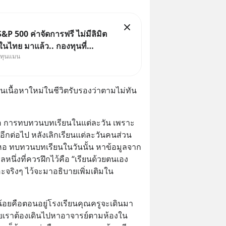
&P 500 ค่าจัดการฟรี ไม่มีลิมิต
นไทย มาแล้ว.. กองทุนที่
งทุนแมน
าเพื่อแก้ Pain Point ใหญ่ของ
ไทยพร้อมกัน 3 เรื่อง
็นเนื้อหาใหม่ในชีวิตรับรองว่าตามไม่ทัน
้ามาคือ การทบทวนบทเรียนในแต่ละวัน เพราะ
ีกต่อไป หลังเลิกเรียนแต่ละวันคนส่วน
อหอ ทบทวนบทเรียนในวันนั้น หาข้อมูลจาก
กิลหนึ่งที่ควรฝึกไว้คือ “เรียนด้วยตนเอง 
ะจริงๆ ไว้จะมาอธิบายเพิ่มเติมใน
็กน้อยคือตอนอยู่โรงเรียนคุณครูจะเดินมา
ัยเราต้องเดินไปหาอาจารย์ตามห้องใน