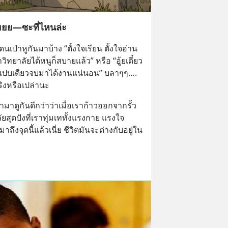
ยยย—ซะที่ไหนล่ะ
ป่าหูกันมาบ้าง “ตั้งใจเรียน ตั้งใจอ่าน
ิทยาลัยได้หนูก็สบายแล้ว” หรือ “อู้ยเดี๋ยว
ยนแปบเดียวจบมาได้งานแน่นอน” บลาๆๆ…. 
จริงหรือเปล่านะ
ามาดูกันดีกว่าว่าเมื่อเราก้าวออกจากรั้ว
ัยสุดปังที่เราทุ่มเททั้งแรงกาย แรงใจ 
มาถึงจุดนี้แล้วเนี่ย ชีวิตมันจะต่างกับอยู่ใน