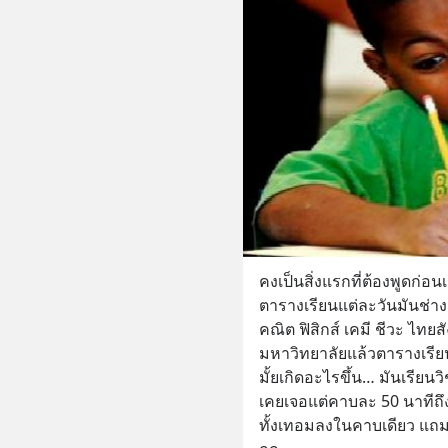
คงเป็นสิ่งแรกที่ต้องพูดก่อน
ตารางเรียนแต่ละวันมันช่างแน
คณิต ฟิสิกส์ เคมี ชีวะ ไทย
มหาวิทยาลัยแล้วตารางเรียน
มั้ยเกิดอะไรขึ้น… มันเรียนวิ
เคยเจอแต่คาบละ 50 นาทีถึง
ทั้งเทอมลงในคาบเดียว แถ