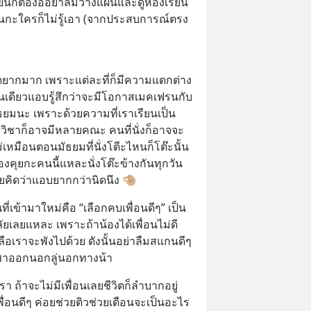
ียนก็ต้องออย่าลืมวางแผนและดูห้องเรียน 
ียนกะใครก็ไม่รู้เอา (จากประสบการณ์ตรง 
ี่พูดยากมาก เพราะแต่ละที่ก็มีความแตกต่าง
เดียวแอบรู้สึกว่าจะมีโอกาสเมคเฟรนกับ
ธยมนะ เพราะด้วยความที่เราเรียนเป็น 
ิชาก็อาจมีหลายคณะ คนที่นั่งก็อาจจะ
ม่เหมือนตอนมัธยมที่นั่งโตีะไหนก็โต๊ะนั้น 
องคุยกะคนนี้แหละนั่งโต๊ะข้างกันทุกวัน 
คิดว่าแอบยากกว่านิดนึง 🤏🏼
ที่เข้ามาใหม่คือ “เลือกคบเพื่อนดีๆ” เป็น
ลัยเลยแหละ เพราะถ้าน้องได้เพื่อนไม่ดี
่เหลือเราจะพังไปด้วย ดังนั้นอย่าลืมสแกนดีๆ 
่อนพาออกนอกลู่นอกทางน้า
 ถ้าจะไม่มีเพื่อนเลยชีวิตก็ลำบากอยู่
ื่อนดีๆ ค่อยช่วยติวช่วยเตือนจะเป็นอะไร