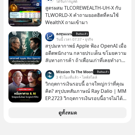
ได้รับการบูสต์
สเกลใหญ่ระดับสเตเดียม และยอดขา
สูตรผสม TLCOREWEALTH-UH-X กับ
ยอัลบัมถล่มทลายจากวงตัวท็อปอย่าง
TLWORLD-X คำถามยอดฮิตที่คนใช้
BTS, BLACKPINK หรือ SEVENTEEN
WealthX ถามเข้ามา
ลงทุนแมน
ยืนยันแล้ว
วันนี้ เวลา 07:37 • ธุรกิจ
สรุปมหากาพย์ Apple ฟ้อง OpenAI เมื่อ
อดีตพนักงาน กลายประเด็น ขโมยความ
ลับทางการค้า ถ้าเพื่อนเก่าที่เคยทำงาน
ด้วยกัน ทักมาขอให้เราช่วยหาไฟล์งาน
Mission To The Moon
ยืนยันแล้ว
เก่าที่เขาเคยทำไว้ ตอนยังอยู่บริษัท
3 ชั่วโมงที่แล้ว • ไลฟ์สไตล์
เดียวกัน
วิกฤตการเงินรอบนี้ อาจใหญ่กว่าที่คุณ
คิด? สรุปบทสัมภาษณ์ Ray Dalio | MM
EP.2723 วิกฤตการเงินรอบนี้อาจไม่ได้
เหมือนทุกครั้งที่เราเคยเจอ เมื่อ Ray
Dalio ชายผู้เคยทำนายวิกฤตเศรษฐกิจ
ดูทั้งหมด
มาแล้วหลายต่อหลายครั้ง ออกมาส่ง
สัญญาณเตือนระเบิดเวลาลูกใหม่ที่
กำลังก่อตัวขึ้น จาก "ระเบิดหนี้สิน