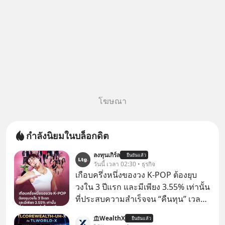
โฆษณา
กำลังนิยมในบล็อกดิต
ลงทุนเกิร์ล
ยืนยันแล้ว
วันนี้ เวลา 02:30 • ธุรกิจ
เกือบครึ่งหนึ่งของวง K-POP ต้องยุบ
วงใน 3 ปีแรก และมีเพียง 3.55% เท่านั้น
ที่ประสบความสำเร็จจน “คืนทุน” เวลา
มองเข้าไปในวงการ K-POP เรามักจะ
WealthX
ยืนยันแล้ว
เห็นภาพความสำเร็จที่หรูหรา คอนเสิร์ต