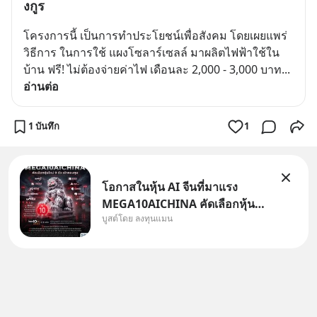
งกูร
โครงการนี้ เป็นการทำประโยชน์เพื่อสังคม โดยเผยแพร่
วิธีการ ในการใช้ แผงโซลาร์เซลล์ มาผลิตไฟฟ้าใช้ใน
บ้าน ฟรี! ไม่ต้องจ่ายค่าไฟ เดือนละ 2,000 - 3,000 บาท
... 
อ่านต่อ
1 บันทึก
1
โอกาสในหุ้น AI จีนที่มาแรง
MEGA10AICHINA คัดเลือกหุ้น
บูสต์โดย ลงทุนแมน
ใหม่ 9 ตัว เข้ากองทุน.. ครอบคลุม
ทั้งซัปพลายเชน AI จีน พิเศษ ช่วง
3 - 19 ส.ค. 69 มีโปรโมชัน ลด
50% ค่าธรรมเนียมซื้อ | ยอด 2
ล้านบาทขึ้นไป ฟรีค่าธรร