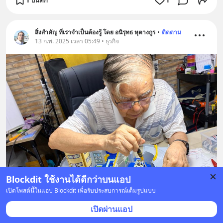
สิ่งสำคัญ ที่เราจำเป็นต้องรู้ โดย อนิรุทธ หุตางกูร
•
ติดตาม
13 ก.พ. 2025 เวลา 05:49 • ธุรกิจ
Blockdit ใช้งานได้ดีกว่าบนแอป
เปิดโพสต์นี้ในแอป Blockdit เพื่อรับประสบการณ์เต็มรูปแบบ
เปิดผ่านแอป