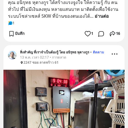
คุณ อนิรุทธ หุตางกูร ได้สร้างแรงจูงใจ ให้ความรู้ กับ คน
ทั่วไป ที่ไม่มีเงินลงทุน หลายแสนบาท มาติดตั้งเพื่อใช้งาน 
ระบบโซล่าเซลส์ 5KW ที่บ้านของตนเองได้
... 
อ่านต่อ
1
บันทึก
1
16
สิ่งสำคัญ ที่เราจำเป็นต้องรู้ โดย อนิรุทธ หุตางกูร
•
ติดตาม
13 พ.ค. เวลา 02:17 • การตลาด
2247 ซอย ลาดพร้าว 61