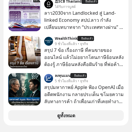
SCB Thailand
ยืนยันแล้ว
ได้รับการบูสต์
ลาว2030จาก Landlocked สู่ Land-
linked Economy สปป.ลาว กำลัง
เปลี่ยนบทบาทจาก “ประเทศทางผ่าน” สู่
“ศูนย์กลางเศรษฐกิจและโลจิสติกส์”
WealthThink
ยืนยันแล้ว
ของอนุภูมิภาคลุ่มแม่น้ำโขง
9 ชั่วโมงที่แล้ว • ธุรกิจ
สรุป 7 ข้อ เรื่องภาษี ที่คนขายของ
ออนไลน์ แล้วไม่อยากโดนภาษีย้อนหลัง
ต้องรู้ ภาษีย้อนหลังคือฝันร้าย ที่พ่อค้า
แม่ค้าคนไหนก็คงไม่อยากพบเจอ
ลงทุนแมน
ยืนยันแล้ว
5 ชั่วโมงที่แล้ว • ธุรกิจ
สรุปมหากาพย์ Apple ฟ้อง OpenAI เมื่อ
อดีตพนักงาน กลายประเด็น ขโมยความ
ลับทางการค้า ถ้าเพื่อนเก่าที่เคยทำงาน
ด้วยกัน ทักมาขอให้เราช่วยหาไฟล์งาน
เก่าที่เขาเคยทำไว้ ตอนยังอยู่บริษัท
ดูทั้งหมด
เดียวกัน