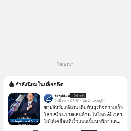
โฆษณา
กำลังนิยมในบล็อกดิต
ลงทุนแมน
ยืนยันแล้ว
วันนี้ เวลา 03:30 • หุ้น & เศรษฐกิจ
ชายจีนวัยเกษียณ เดิมพันธุรกิจความเร็ว
โลก AI จนรวยแสนล้าน ในโลก AI เวลา
ไม่ได้เคลื่อนที่เร็วแบบเข็มนาฬิกา แต่
กำลังเคลื่อนที่ด้วยความเร็วแสง