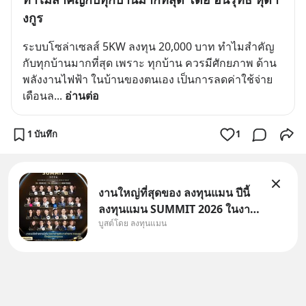
งกูร
ระบบโซล่าเซลส์ 5KW ลงทุน 20,000 บาท ทำไมสำคัญ
กับทุกบ้านมากที่สุด เพราะ ทุกบ้าน ควรมีศักยภาพ ด้าน
พลังงานไฟฟ้า ในบ้านของตนเอง เป็นการลดค่าใช้จ่าย 
เดือนล
... 
อ่านต่อ
1 บันทึก
1
งานใหญ่ที่สุดของ ลงทุนแมน ปีนี้
ลงทุนแมน SUMMIT 2026 ในงาน
บูสต์โดย ลงทุนแมน
นี้จะมีเจ้าของธุรกิจ Dr.PONG,
หมึกกรุบ, Srichand, Jones’
Salad, LA GLACE, Fastwork,
MizuMi, KARMART, อิชิตัน มา
แชร์ความรู้การสร้างธุรกิจ