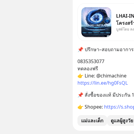
LHAI-IN
โครงสร้า
บูสต์โดย ล
ใหญ่ในปร
Supercyc
เดือนที่
📌 ปรึกษา–สอบถามอาการที
เดินหน้า
0835353077
ทดลองฟรี
👉 Line: @chimachine
https://lin.ee/hg0FsQL
📌 สั่งซื้อของแท้ มีประกัน 1 
👉 Shopee: 
https://s.sh
แม่และเด็ก
ดูแลผู้สูงวัย