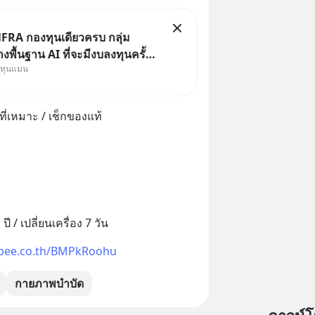
FRA กองทุนเดียวครบ กลุ่ม
งพื้นฐาน AI ที่จะมีงบลงทุนครั้ง
งทุนแมน
ะวัติศาสตร์ ที่เรียกว่า AI
le หุ้นกลุ่มนี้ปรับตัวลงมากใน 1
ผ่านมา แต่ความจริงคือทั่วโลกยัง
่เหมาะ / เช็กของแท้
ลงทุน AI
ปี / เปลี่ยนเครื่อง 7 วัน
opee.co.th/BMPkRoohu
กายภาพบำบัด