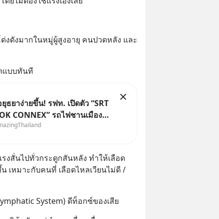
 โดยไม่ต้องใช้แรงเองเลย
่งดังมากในหมู่ผู้สูงอายุ คนปวดหลัง และ
ดแบบทันที
อยุธยาง่ายขึ้น! รฟท. เปิดตัว “SRT
K CONNEX” รถไฟชานเมือง
mazingThailand
ศ เชื่อมกรุงเทพฯ–อยุธยา ที่จะ
ร์ฟให้ทุกคนได้มาร่วมประสบการณ์
 ตั้งแค่วันที่ 1 สิงหาคม 2569 นี้!
รงสั่นไปทั่วกระดูกสันหลัง ทำให้เลือด
น เหมาะกับคนที่ เลือดไหลเวียนไม่ดี / 
Lymphatic System) ดีท็อกซ์ของเสีย