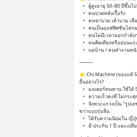
   •   ผู้สูงอายุ 50–80 ปีขึ้นไป
   •   คนปวดหลังเรื้อรัง
   •   คนขาบวม เท้าบวม เลื
   •   คนเป็นออฟฟิศซินโดร
   •   คนไม่มีเวลาออกกำลัง
   •   คนติดเตียงหรืออ่อนแร
   •   แม่บ้าน / คนทำงานหนั
⸻
⭐ Chi Machine (ของแท้ S
อื่นอย่างไร?
   •   มอเตอร์ทนทาน ใช้ได้ 
   •   ความเร็วคงที่ ไม่กระตุ
   •   จังหวะแกว่งเป็น “รูป
ขวาแบบรุ่นจีน
   •   ได้รับความนิยมใน ญี่ป
   •   มี ประกัน 1 ปี และเปล