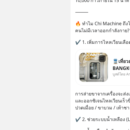
10,000 ก้าวภายใน 15 นาที
⸻
🔥 ทำไม Chi Machine ถึงโด
คนไม่มีเวลาออกกำลังกาย?
✔ 1. เพิ่มการไหลเวียนเลือ
🚆เที่ยว
BANGKO
บูสต์โดย A
ปรับอากา
เริ่มเสิ
ไปด้วยกัน
การส่ายขาจากเครื่องจะส่งแ
ค่าตั๋วเริ
และออกซิเจนไหลเวียนเร็วขึ้
ปวดเมื่อย / ขาบวม / เท้าชา
✔ 2. ช่วยระบบน้ำเหลือง (