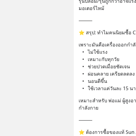
รุ่นปลอม/รุ่นถูกกว่าอาจแร
มอเตอร์ไหม้
⸻
⭐ สรุป: ทำไมคนนิยมซื้อ Ch
เพราะมันคือเครื่องออกกำลัง
   •   ไม่ใช้แรง
   •   เหมาะกับทุกวัย
   •   ช่วยปวดเมื่อยชัดเจน
   •   ผ่อนคลาย เครียดลดลง
   •   นอนดีขึ้น
   •   ใช้เวลาแค่วันละ 15 นา
เหมาะสำหรับ พ่อแม่ ผู้สู
กำลังกาย
⸻
⭐ ต้องการซื้อของแท้ Su