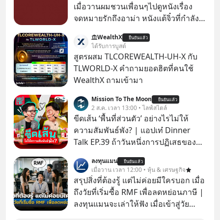
เมื่อวานผมชวนเพื่อนๆไปดูหนังเรื่อง
จดหมายรักถึงอาม่า หนังแต้จิ๋วที่กำลัง
โด่งดังทั่วโลกอยู่ในตอนนี้ เหตุเกิดจาก
WealthX
ยืนยันแล้ว
ป๊าผมเห็นโปสเตอร์หนังเรื่องนี้หลาย
ได้รับการบูสต์
เดือนก่อนและอยากดูมาก ด้วยเพราะว่า
สูตรผสม TLCOREWEALTH-UH-X กับ
อากงก็มาจากเมืองจีน ป๊าก็พูดแต้จิ๋วได้
TLWORLD-X คำถามยอดฮิตที่คนใช้
มีเรื่องราวมีความผูกพันที่ได้ยินตั้งแต่
WealthX ถามเข้ามา
เด็ก
Mission To The Moon
ยืนยันแล้ว
2 ส.ค. เวลา 13:00 • ไลฟ์สไตล์
ขีดเส้น ‘พื้นที่ส่วนตัว’ อย่างไรไม่ให้
ความสัมพันธ์พัง? | แอปเท๋ Dinner
Talk EP.39 ถ้าวันหนึ่งการปฏิเสธของ
เราทำให้อีกฝ่ายรู้สึกเจ็บปวด คิดว่าเรา
ลงทุนแมน
ยืนยันแล้ว
ตั้งกำแพงใส่และมองว่าเราเห็นแก่ตัวทั้ง
เมื่อวาน เวลา 12:00 • หุ้น & เศรษฐกิจ
ที่เราเองก็ไม่เคยปฏิเสธใครอย่างนี้มา
สรุปสิ่งที่ต้องรู้ แต่ไม่ค่อยมีใครบอก เมื่อ
ก่อน แต่พอตั้งใจจะ ‘สร้างขอบเขต’ เพื่อ
ถึงวัยที่เริ่มซื้อ RMF เพื่อลดหย่อนภาษี |
ตัวเองดูสักครั้ง กลับทำให้เกิดรอยร้าว
ลงทุนแมนจะเล่าให้ฟัง เมื่อเข้าสู่วัย
ในความสัมพันธ์เสียอย่างนั้น โดยราย
ทำงานและเริ่มมีรายได้ถึงเกณฑ์เสีย