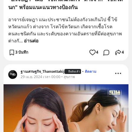
นก" พร้อมแนะแนวทางป้องกัน
อาจารย์เจษฎา แนะประชาชนไม่ต้องกังวลเกินไป ชี้ ไข้
หวัดนกแก้ว ต่างจาก โรคไข้หวัดนก เกิดจากเชื้อโรค
คนละชนิดกัน และระดับของความอันตรายที่มีต่อสุขภาพ
ต่างกั
... 
อ่านต่อ
3 บันทึก
4
4
ฐานเศรษฐกิจ_Thansettakij
•
ติดตาม
ยืนยันแล้ว
29 เม.ย. 2024 เวลา 00:00 • สุขภาพ