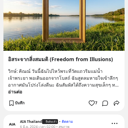
อิสระจากสิ่งสมมติ (Freedom from Illusions)
วิกษ์: คิณณ์ วันนี้ฉันไปไหว้พระที่วัดแถวริมแม่น้ำ
เจ้าพระยา พอเดินออกจากโบสถ์ ฉันสูดลมหายใจเข้าลึกๆ 
อากาศมันโปร่งโล่งดีนะ ฉันสัมผัสได้ถึงความสุขเล็กๆ ท
... 
อ่านต่อ
บันทึก
7
AIA Thailand
•
ติดตาม
ยืนยันแล้ว
6 มิ.ย. 2024 เวลา 02:00 • สุขภาพ