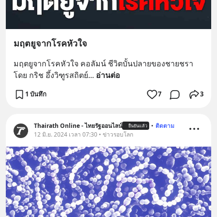
มฤตยูจากโรคหัวใจ
มฤตยูจากโรคหัวใจ คอลัมน์ ชีวิตบั้นปลายของชายชรา 
โดย กริช อึ้งวิฑูรสถิตย์
... 
อ่านต่อ
1 บันทึก
7
3
Thairath Online - ไทยรัฐออนไลน์
•
ติดตาม
ยืนยันแล้ว
12 มิ.ย. 2024 เวลา 07:30 • ข่าวรอบโลก