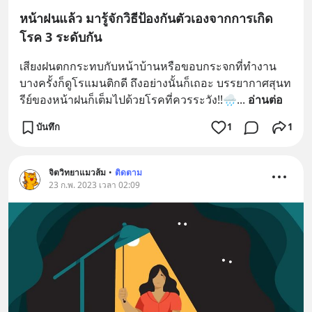
หน้าฝนแล้ว มารู้จักวิธีป้องกันตัวเองจากการเกิด
โรค 3 ระดับกัน
เสียงฝนตกกระทบกับหน้าบ้านหรือขอบกระจกที่ทำงาน
บางครั้งก็ดูโรแมนติกดี ถึงอย่างนั้นก็เถอะ บรรยากาศสุนท
รีย์ของหน้าฝนก็เต็มไปด้วยโรคที่ควรระวัง!!🌧
... 
อ่านต่อ
บันทึก
1
1
จิตวิทยาแมวส้ม
•
ติดตาม
23 ก.พ. 2023 เวลา 02:09