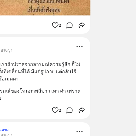
2
• ปรัชญา
ษย์เราถ้าปราศจากอารมณ์ความรู้สึก ก็ไม่
ที่เคลื่อนที่ได้ มีแต่รูปกาย แต่กลับไร้
หรือเมตตา
อารมณ์ของโทนภาพสีขาว เทา ดำ เพราะ
ม
2
ิดตาม
• ปรัชญา