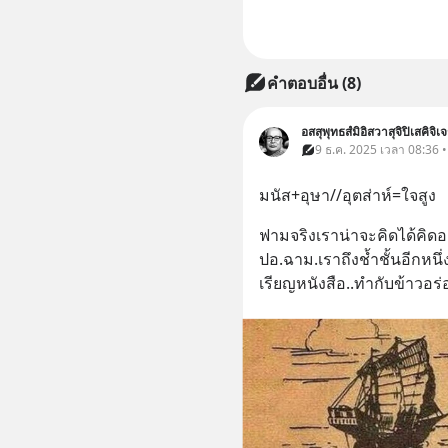
คำตอบอื่น
(
8
)
อสสุพุทธสํมิอิสวาสุจิปิเสคิจิเจร
9 ธ.ค. 2025 เวลา 08:36 
มนัส+อุษา//อุตส่าห์=ใจสูง
ฟามจริงเราน่าจะคิดได้คิด
ปอ.ฉาม.เราถึงช้ำชั้นอีกหนึ่ง
เรียญหนังสือ..ทำกับข้าวอร่อย 