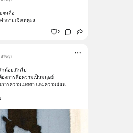
บผมคือ 
้งคำถามเชิงเหตุผล
2
• ปรัชญา
สึกน้อยเกินไป
ราต้องการคือความเป็นมนุษย์
องการความเมตตา และความอ่อน
ม