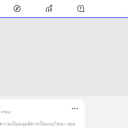
• ปรัชญา
รบอกว่าความเป็นมนุษย์ควรเป็นแบบไหน—คุณ