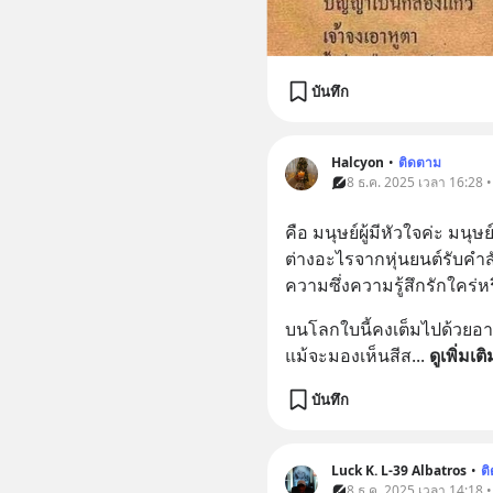
บันทึก
Halcyon
•
ติดตาม
8 ธ.ค. 2025 เวลา 16:28 
คือ มนุษย์ผู้มีหัวใจค่ะ มนุ
ต่างอะไรจากหุ่นยนต์รับคำสั่ง
ความซึ่งความรู้สึกรักใคร่
บนโลกใบนี้คงเต็มไปด้วย
แม้จะมองเห็นสีส
... 
ดูเพิ่มเติ
บันทึก
Luck K. L-39 Albatros
•
ต
8 ธ.ค. 2025 เวลา 14:18 