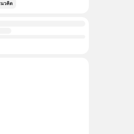
นวคิด