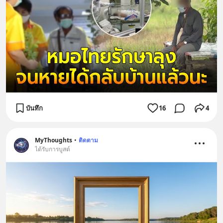
บันทึก
16
4
MyThoughts
•
ติดตาม
ได้รับการบูสต์