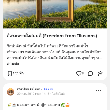
อิสระจากสิ่งสมมติ (Freedom from Illusions)
วิกษ์: คิณณ์ วันนี้ฉันไปไหว้พระที่วัดแถวริมแม่น้ำ
เจ้าพระยา พอเดินออกจากโบสถ์ ฉันสูดลมหายใจเข้าลึกๆ 
อากาศมันโปร่งโล่งดีนะ ฉันสัมผัสได้ถึงความสุขเล็กๆ ท
... 
อ่านต่อ
1 บันทึก
8
เที่ยวไหน ยังไงเล่า
•
ติดตาม
20 ต.ค. 2019 เวลา 14:15 • ไลฟ์สไตล์
🌾☕นอนนา คาเฟ่  @ขอนแก่น🌿🍰