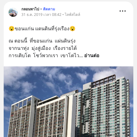
กลอนพาไป
•
ติดตาม
31 ธ.ค. 2019 เวลา 08:42 • ไลฟ์สไตล์
😮ขอนแก่น แดนดินที่รุ่งเรือง😮
ณ ตอนนี้  ที่ขอนแก่น  แผ่นดินรุ่ง
จากนาทุ่ง  มุ่งสู่เมือง  เรืองรายได้
การเติบโต  โชว์พวกเรา  เขาโตไว
... 
อ่านต่อ