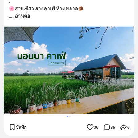
.
🌸สายเขียว สายคาเฟ่ ห้ามพลาด🐌
.
... 
อ่านต่อ
บันทึก
36
36
6