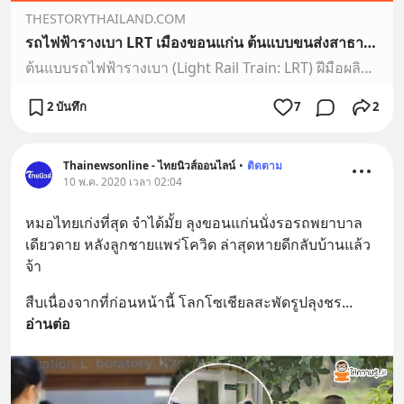
THESTORYTHAILAND.COM
รถไฟฟ้ารางเบา LRT เมืองขอนแก่น ต้นแบบขนส่งสาธารณะฝีมือคนไทย | The Story Thailand
ต้นแบบรถไฟฟ้ารางเบา (Light Rail Train: LRT) ฝีมือผลิตครั้งแรกของคนไทย ภายใต้ ”ขอนแก่นโมเดล”
2 บันทึก
7
2
Thainewsonline - ไทยนิวส์ออนไลน์
•
ติดตาม
10 พ.ค. 2020 เวลา 02:04
หมอไทยเก่งที่สุด จำได้มั้ย ลุงขอนแก่นนั่งรอรถพยาบาล
เดียวดาย หลังลูกชายแพร่โควิด ล่าสุดหายดีกลับบ้านแล้ว
จ้า
สืบเนื่องจากที่ก่อนหน้านี้ โลกโซเชียลสะพัดรูปลุงชร
... 
อ่านต่อ