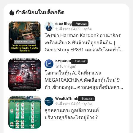
กำลังนิยมในบล็อกดิต
ด.ดล Blog
ยืนยันแล้ว
วันนี้ เวลา 04:09 • ธุรกิจ
ใครฆ่า Harman Kardon? อาณาจักร
เครื่องเสียง 8 พันล้านที่ถูกกลืนกิน |
Geek Story EP831 เคยสงสัยไหมทำไม
หูฟัง AKG ถึงกลายเป็นแค่ของแถมใน
ลงทุนแมน
ยืนยันแล้ว
กล่องมือถือ? หรือลำโพง JBL ถึงวางขาย
ได้รับการบูสต์
เกลื่อนตามห้างทั่วไป? ทั้งที่จริง ๆ แล้ว
โอกาสในหุ้น AI จีนที่มาแรง
ชื่อเหล่านี้คือ “ตำนาน” ระดับเทพที่นัก
MEGA10AICHINA คัดเลือกหุ้นใหม่ 9
เล่นเครื่องเสียงยุคก่อนยอมจ่ายเงินหลัก
ตัว เข้ากองทุน.. ครอบคลุมทั้งซัปพลาย
แสนเพื่อครอบครอง แต่เบื้องหลังความ
เชน AI จีน พิเศษ ช่วง 3 - 19 ส.ค. 69 มี
WealthThink
แมสนี้ มีโศกนาฏกรรมของโลกธุรกิจ
ยืนยันแล้ว
โปรโมชัน ลด 50% ค่าธรรมเนียมซื้อ |
วันนี้ เวลา 04:00 • ธุรกิจ
ซ่อนอยู่ อาณาจักรเครื่องเสียงที่ยิ่งใหญ่
ยอด 2 ล้านบาทขึ้นไป ฟรีค่าธรรมเนียม
ลูกหลานตระกูลเจียรวนนท์
ที่สุดบนโลก ถูกกว้านซื้อไปด้วยมูลค่า 8
ซื้อ
บริหารธุรกิจอะไรอยู่บ้าง ?
พันล้านดอลลาร์โดย Samsung และสิ่ง
ที่เจ็บปวดที่สุดคือ ยักษ์ใหญ่จาก