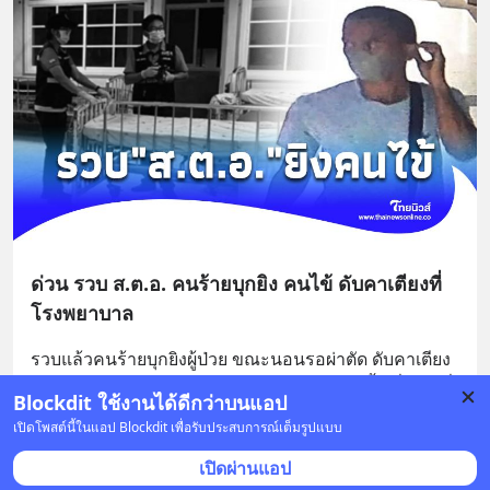
ด่วน รวบ ส.ต.อ. คนร้ายบุกยิง คนไข้ ดับคาเตียงที่
โรงพยาบาล
รวบแล้วคนร้ายบุกยิงผู้ป่วย ขณะนอนรอผ่าตัด ดับคาเตียง
โรงพยาบาลศูนย์ขอนแก่น โดยเหตุการณ์เกิดขึ้นเมื่อ วันที่ 
Blockdit ใช้งานได้ดีกว่าบนแอป
6 มิถุนายน ช่วงเวลาประมาณ 23.00 น. ผู้เสียช
... 
อ่านต่อ
เปิดโพสต์นี้ในแอป Blockdit เพื่อรับประสบการณ์เต็มรูปแบบ
บันทึก
3
เปิดผ่านแอป