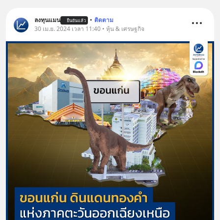
ผลิตภัณฑ์เสริมอาหาร Diip CBD ช่วย
บรรเทาความเครียด ลดความวิตกกังวล
ลงทุนแมน
•
ติดตาม
ยืนยันแล้ว
30 เม.ย. 2024 เวลา 11:40 • หุ้น & เศรษฐกิจ
เพิ่มการผ่อนคลาย ซึ่งช่วยให้การนอน
หลับมีประสิทธิภาพมากยิ่งขึ้น 📍 สนใจ
สั่งซื้อสินค้า Diip CBD 💬 LINE :
@diipgeek 🔗 หรือกดลิงก์
https://lin.ee/U91Fzyz