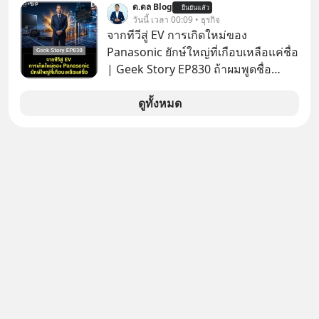
เกาหลีใต้ไม่ได้ซื้อเพราะหลงใหลใน
ด.ดล Blog
ยืนยันแล้ว
วันนี้ เวลา 00:09 • ธุรกิจ
เสียงเพลง แต่ซื้อเพื่อเป็นทางลัดเอา
จากทีวีสู่ EV การเกิดใหม่ของ
เทคโนโลยีไปใส่ในหน้าปัดรถยนต์
Panasonic ยักษ์ใหญ่ที่เกือบเหลือแค่ชื่อ
อัจฉริยะ จากจุดสูงสุดของศิลปะแห่ง
| Geek Story EP830 ถ้าผมพูดชื่อ
เสียงดนตรี ทำไมถึงจบลงด้วยการเป็น
Panasoni คุณนึกถึงอะไร? ทีวี, ตู้เย็น,
แค่บรรทัดหนึ่งในบัญชีทรัพย์สินของ
ถ่านไฟฉาย? ถ้าคุณยังคิดแบบนั้น แสดง
ดูทั้งหมด
บริษัทอื่น เลือกฟังกันได้เลยนะครับ อย่า
ว่าคุณกำลังพลาดเรื่องราวการ
ลืมกด Follow ติดตาม PodCast ช่อง
‘Rebranding’ ที่ดุเดือดที่สุดใน
Geek Forever’s Podcast ของผมกัน
ประวัติศาสตร์ญี่ปุ่น! รู้หรือไม่ว่า ในวันที่
ด้วยนะครับ 🎧 ฟังผ่าน Spotify :
พวกเขาขาดทุนย่อยยับเกือบ 3 แสนล้าน
https://tinyurl.com/mr39sd7c 🎧 ฟัง
บาท Panasonic ตัดสินใจหักดิบ ทิ้ง
ผ่าน Apple Podcast :
ตลาดเครื่องใช้ไฟฟ้าที่สู้ B2C ไม่ไหว
https://bit.ly/4yVPIpg 🎧 ฟังผ่าน
แล้วหันไปเดิมพันครั้งใหญ่กับ Tesla
Podbean : https://bit.ly/4hr2jL3 🎧
และ Software Solutions จนวันนี้พวก
ฟังผ่าน Youtube :
เขากลายเป็นกระดูกสันหลังของ
https://youtu.be/B6IZDYopZLw The
อุตสาหกรรม EV โลกไปแล้ว… พวกเขา
original article appeared here
ทำได้อย่างไร เลือกฟังกันได้เลยนะครับ
https://www.tharadhol.com/geek-
อย่าลืมกด Follow ติดตาม PodCast
story-ep831-who-killed-harman-