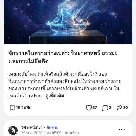
จักรวาลในความว่างเปล่า: วิทยาศาสตร์ ธรรมะ
และการไม่ยึดติด
เคยสงสัยไหมว่าแท้จริงแล้วตัวเราคืออะไร? ลอง
จินตนาการว่าเรากำลังมองลึกลงไปในร่างกาย ร่างกาย
ของเราประกอบขึ้นจากเซลล์นับล้านล้านเซลล์ ภายใน
เซลล์มีส่วนประ
... 
ดูเพิ่มเติม
19 บันทึก
37
2
20
วิศวะหนีเที่ยว
•
ติดตาม
30 พ.ค. 2020 เวลา 05:00 • ท่องเที่ยว