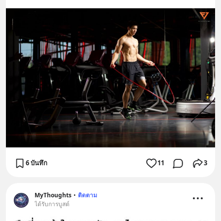
6 บันทึก
11
3
MyThoughts
•
ติดตาม
ได้รับการบูสต์