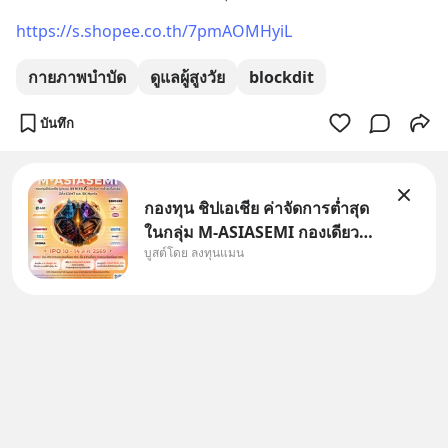
https://s.shopee.co.th/7pmAOMHyiL
กายภาพบำบัด
ดูแลผู้สูงวัย
blockdit
บันทึก
กองทุน ชิปเอเชีย ค่าจัดการต่ำสุด
ในกลุ่ม M-ASIASEMI กองเดียว
บูสต์โดย ลงทุนแมน
ครบ มีทั้ง CXMT จากจีน TSMC
จากไต้หวัน SK Hynix จาก
เกาหลีใต้ Kioxia จากญี่ปุ่น