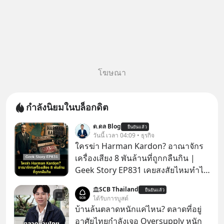
โฆษณา
กำลังนิยมในบล็อกดิต
ด.ดล Blog
ยืนยันแล้ว
วันนี้ เวลา 04:09 • ธุรกิจ
ใครฆ่า Harman Kardon? อาณาจักร
เครื่องเสียง 8 พันล้านที่ถูกกลืนกิน |
Geek Story EP831 เคยสงสัยไหมทำไม
หูฟัง AKG ถึงกลายเป็นแค่ของแถมใน
SCB Thailand
ยืนยันแล้ว
กล่องมือถือ? หรือลำโพง JBL ถึงวางขาย
ได้รับการบูสต์
เกลื่อนตามห้างทั่วไป? ทั้งที่จริง ๆ แล้ว
บ้านล้นตลาดหนักแค่ไหน? ตลาดที่อยู่
ชื่อเหล่านี้คือ “ตำนาน” ระดับเทพที่นัก
อาศัยไทยกำลังเจอ Oversupply หนัก