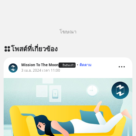
เติม Line : https://lin.ee/uaQvU5C
#เรียนรู้ผ่านการใช้จริง #มากกว่าการ
เรียนภาษา #InspireEnglish
โฆษณา
โพสต์ที่เกี่ยวข้อง
Mission To The Moon
•
ติดตาม
ยืนยันแล้ว
3 เม.ย. 2024 เวลา 11:00