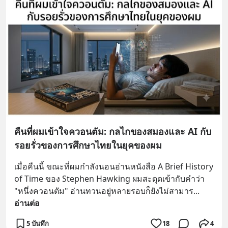
คืนที่ผมเข้าใจควอนตัม: กลไกของสมองและ AI กับ
รอยรั่วของการศึกษาไทยในยุคของผม
เมื่อคืนนี้ ขณะที่ผมกำลังนอนอ่านหนังสือ A Brief History 
of Time ของ Stephen Hawking ผมสะดุดเข้ากับคำว่า 
"หนึ่งควอนตัม" อ่านทวนอยู่หลายรอบก็ยังไม่สามาร
... 
อ่านต่อ
5 บันทึก
18
4