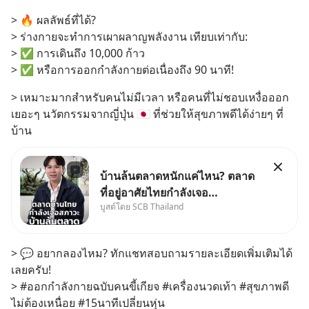
> 🔥 ผลลัพธ์ที่ได้?
> ร่างกายจะทำการเผาผลาญพลังงาน เทียบเท่ากับ:
> ✅ การเดินถึง 10,000 ก้าว
> ✅ หรือการออกกำลังกายต่อเนื่องถึง 90 นาที!
> เหมาะมากสำหรับคนไม่มีเวลา หรือคนที่ไม่ชอบเหงื่อออก
เยอะๆ นวัตกรรมจากญี่ปุ่น 🇯🇵 ที่ช่วยให้สุขภาพดีได้ง่ายๆ ที่
บ้าน
บ้านล้นตลาดหนักแค่ไหน? ตลาด
ที่อยู่อาศัยไทยกำลังเจอ
บูสต์โดย SCB Thailand
Oversupply หนักกว่าที่คิด และ
ปัญหานี้อาจไม่ได้จบแค่เรื่อง
เศรษฐกิจ #SCBEIC #อสังหา
> 💬 อยากลองไหม? ทักแชทสอบถามรายละเอียดเพิ่มเติมได้
#บ้านล้นตลาด #เศรษฐกิจไทย
เลยครับ!
#EICAround #SCBThailand
> #ออกกำลังกายฉบับคนขี้เกียจ #เครื่องนวดเท้า #สุขภาพดี
สามารถดูคลิปท
ไม่ต้องเหนื่อย #15นาทีเปลี่ยนหุ่น