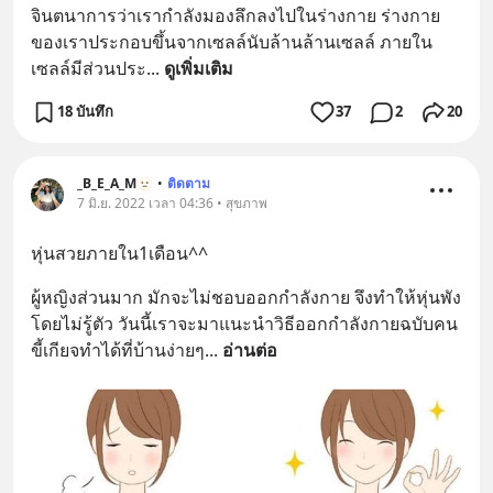
จินตนาการว่าเรากำลังมองลึกลงไปในร่างกาย ร่างกาย
ของเราประกอบขึ้นจากเซลล์นับล้านล้านเซลล์ ภายใน
เซลล์มีส่วนประ
... 
ดูเพิ่มเติม
18 บันทึก
37
2
20
_B_E_A_M🫥
•
ติดตาม
7 มิ.ย. 2022 เวลา 04:36 • สุขภาพ
หุ่นสวยภายใน1เดือน^^
ผู้หญิงส่วนมาก มักจะไม่ชอบออกกำลังกาย จึงทำให้หุ่นพัง
โดยไม่รู้ตัว วันนี้เราจะมาแนะนำวิธีออกกำลังกายฉบับคน
ขี้เกียจทำได้ที่บ้านง่ายๆ
... 
อ่านต่อ