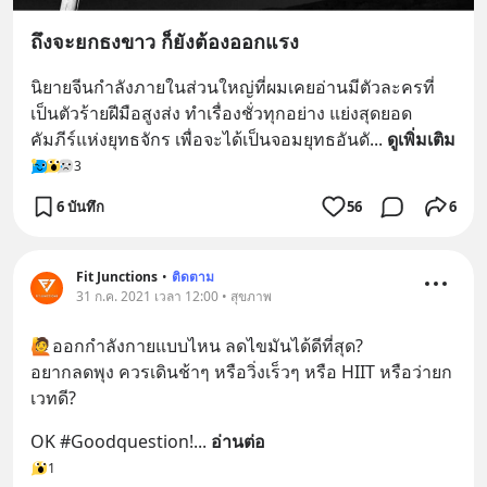
ถึงจะยกธงขาว ก็ยังต้องออกแรง
นิยายจีนกำลังภายในส่วนใหญ่ที่ผมเคยอ่านมีตัวละครที่
เป็นตัวร้ายฝีมือสูงส่ง ทำเรื่องชั่วทุกอย่าง แย่งสุดยอด
คัมภีร์แห่งยุทธจักร เพื่อจะได้เป็นจอมยุทธอันดั
... 
ดูเพิ่มเติม
3
6 บันทึก
56
6
Fit Junctions
•
ติดตาม
31 ก.ค. 2021 เวลา 12:00 • สุขภาพ
🙋ออกกำลังกายแบบไหน ลดไขมันได้ดีที่สุด? 
อยากลดพุง ควรเดินช้าๆ หรือวิ่งเร็วๆ หรือ HIIT หรือว่ายก
เวทดี?
OK #Goodquestion!
... 
อ่านต่อ
1