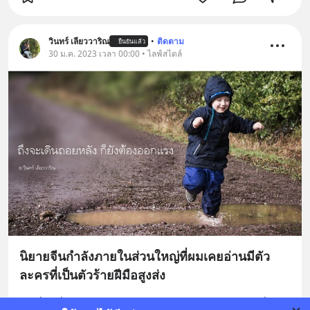
วินทร์ เลียววาริณ
•
ติดตาม
ยืนยันแล้ว
30 ม.ค. 2023 เวลา 00:00 • ไลฟ์สไตล์
นิยายจีนกำลังภายในส่วนใหญ่ที่ผมเคยอ่านมีตัว
ละครที่เป็นตัวร้ายฝีมือสูงส่ง
ทำเรื่องชั่วทุกอย่าง แย่งสุดยอดคัมภีร์แห่งยุทธจักร เพื่อจะ