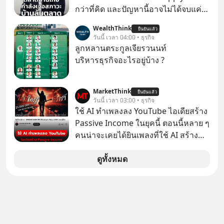
เล่นเครื่องเสียงยุคก่อนยอมจ่ายเงินหลัก
กว่าที่คิด และปัญหานี้อาจไม่ได้จบแค่
แสนเพื่อครอบครอง แต่เบื้องหลังความ
เรื่องเศรษฐกิจ #SCBEIC #อสังหา #บ้าน
WealthThink
แมสนี้ มีโศกนาฏกรรมของโลกธุรกิจ
ยืนยันแล้ว
ล้นตลาด #เศรษฐกิจไทย #EICAround
วันนี้ เวลา 04:00 • ธุรกิจ
ซ่อนอยู่ อาณาจักรเครื่องเสียงที่ยิ่งใหญ่
#SCBThailand สามารถดูคลิปที่
ลูกหลานตระกูลเจียรวนนท์
ที่สุดบนโลก ถูกกว้านซื้อไปด้วยมูลค่า 8
youtube ประกอบได้ที่ link :
บริหารธุรกิจอะไรอยู่บ้าง ?
พันล้านดอลลาร์โดย Samsung และสิ่ง
https://youtube.com/shorts/-
ที่เจ็บปวดที่สุดคือ ยักษ์ใหญ่จาก
xU9gYcfVJk?feature=share
เกาหลีใต้ไม่ได้ซื้อเพราะหลงใหลใน
MarketThink
ยืนยันแล้ว
วันนี้ เวลา 03:00 • ธุรกิจ
เสียงเพลง แต่ซื้อเพื่อเป็นทางลัดเอา
ใช้ AI ทำเพลงลง YouTube ไอเดียสร้าง
เทคโนโลยีไปใส่ในหน้าปัดรถยนต์
Passive Income ในยุคนี้ ตอนนี้หลาย ๆ
อัจฉริยะ จากจุดสูงสุดของศิลปะแห่ง
คนน่าจะเคยได้ยินเพลงที่ใช้ AI สร้าง
เสียงดนตรี ทำไมถึงจบลงด้วยการเป็น
ผ่านหูกันมาบ้าง เช่น เพลง “ไม่มีใคร
แค่บรรทัดหนึ่งในบัญชีทรัพย์สินของ
รู้ตัวเรา” จากช่องชื่อว่า UNHEARD
ดูทั้งหมด
บริษัทอื่น เลือกฟังกันได้เลยนะครับ อย่า
MUSIC ที่ตอนนี้มียอดรับชมกว่า 26
ลืมกด Follow ติดตาม PodCast ช่อง
ล้านครั้งแล้ว
Geek Forever’s Podcast ของผมกัน
ด้วยนะครับ 🎧 ฟังผ่าน Spotify :
https://tinyurl.com/mr39sd7c 🎧 ฟัง
ผ่าน Apple Podcast :