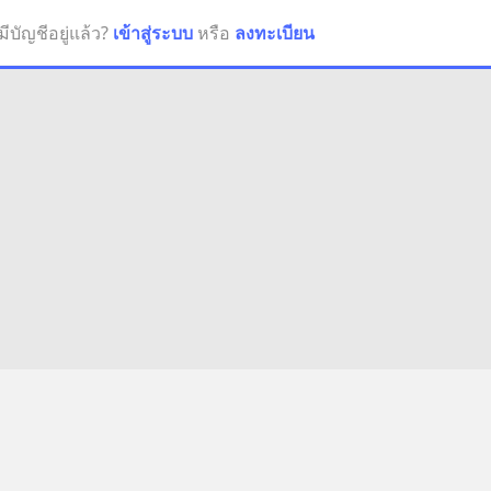
มีบัญชีอยู่แล้ว?
เข้าสู่ระบบ
หรือ
ลงทะเบียน