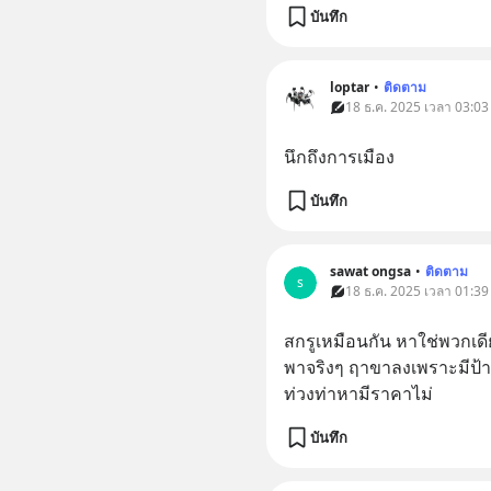
บันทึก
loptar
•
ติดตาม
18 ธ.ค. 2025 เวลา 03:03
นึกถึงการเมือง
บันทึก
sawat ongsa
•
ติดตาม
s
18 ธ.ค. 2025 เวลา 01:39
สกรูเหมือนกัน หาใช่พวกเดี
พาจริงๆ ฤาขาลงเพราะมีป้า
ท่วงท่าหามีราคาไม่
บันทึก