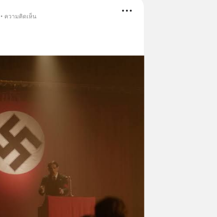
 • ความคิดเห็น