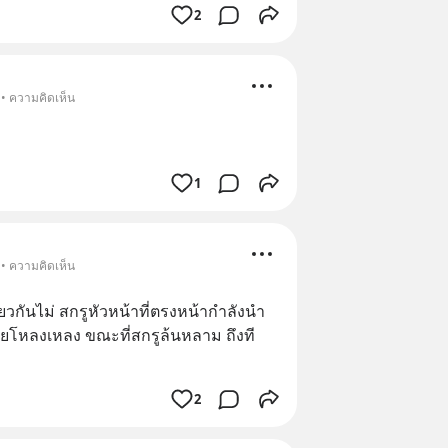
2
 • ความคิดเห็น
1
 • ความคิดเห็น
ยวกันไม่ สกรูหัวหน้าที่ตรงหน้ากำลังนำ
ยโหลงเหลง ขณะที่สกรูล้นหลาม ถึงที
2