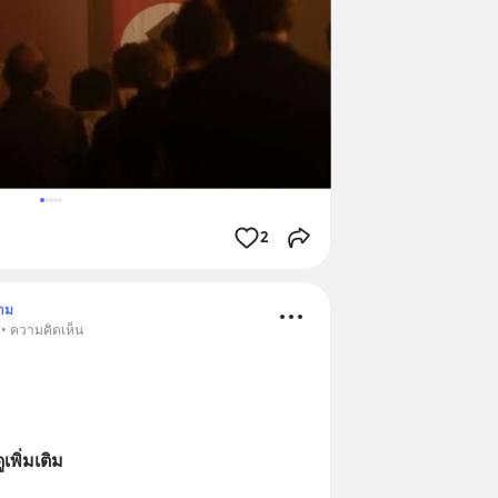
2
าม
 • ความคิดเห็น
ูเพิ่มเติม