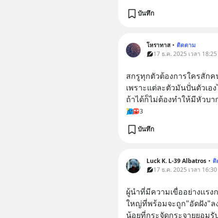
บันทึก
โหราทาส
•
ติดตาม
17 ธ.ค. 2025 เวลา 18:25
สกรูทุกตัวต้องการใครสักคน
เพราะแต่ละตัวมันปั่นตัวเองไ
ถ้าได้ก็ไม่ต้องทำให้มีหัวบา
3
บันทึก
Luck K. L-39 Albatros
•
ต
17 ธ.ค. 2025 เวลา 16:30
ผู้นำที่มีความเขื่ออย่างเเรง
ใหญ่ที่พร้อมจะถูก"อัดฝัง"ลง
น้อยที่กระจัดกระจายยอมรับฟ