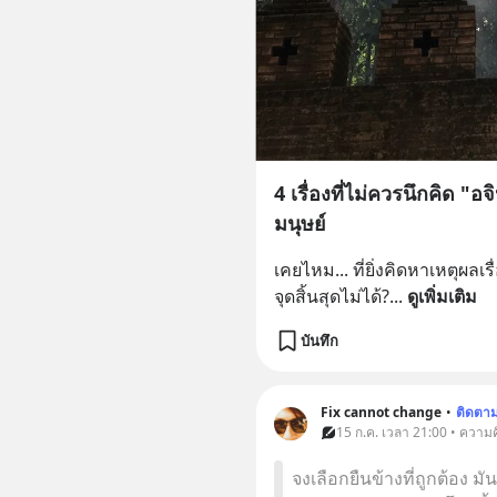
4 เรื่องที่ไม่ควรนึกคิด "อ
มนุษย์
เคยไหม... ที่ยิ่งคิดหาเหตุผลเร
จุดสิ้นสุดไม่ได้?
... 
ดูเพิ่มเติม
บันทึก
Fix cannot change
•
ติดตา
15 ก.ค. เวลา 21:00 • ความค
จงเลือกยืนข้างที่ถูกต้อง ม