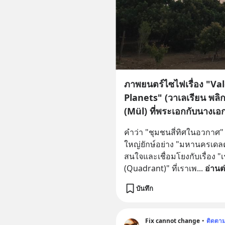
ภาพยนตร์ไซไฟเรื่อง "Va
Planets" (วาเลเรียน พลิ
(Mül) ที่พระเอกกับนางเอก
Pearls) ชนเผ่าผิวสีมุกที่ร
คำว่า "ชุมชนสี่ทิศในอวกาศ"
ใหญ่ยักษ์อย่าง "มหานครเดลตา"
สนใจและเชื่อมโยงกับเรื่อง "เ
(Quadrant)" ที่เราเพ
... 
อ่านต
บันทึก
Fix cannot change
•
ติดตา