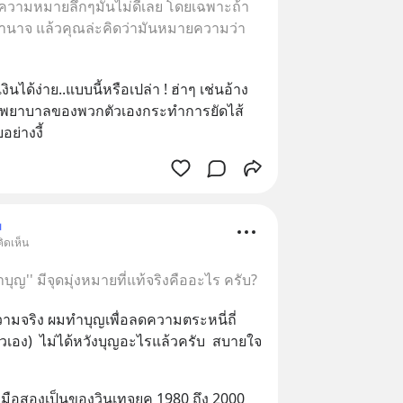
 ความหมายลึกๆมันไม่ดีเลย โดยเฉพาะถ้า
นาจ แล้วคุณล่ะคิดว่ามันหมายความว่า
ินได้ง่าย..แบบนี้หรือเปล่า ! ฮ่าๆ เช่นอ้าง
โรงพยาบาลของพวกตัวเองกระทำการยัดไส้ 
ย่างงี้
ม
ิดเห็น
ญ'' มีจุดมุ่งหมายที่แท้จริงคืออะไร ครับ?
อความจริง ผมทำบุญเพื่อลดความตระหนี่ถี่
วเอง)  ไม่ได้หวังบุญอะไรแล้วครับ  สบายใจ
ผ้ามือสองเป็นของวินเทจยุค 1980 ถึง 2000 