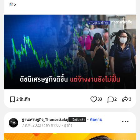
5
2 บันทึก
33
2
3
ฐานเศรษฐกิจ_Thansettakij
•
ติดตาม
ยืนยันแล้ว
7 ก.พ. 2023 เวลา 01:00 • ธุรกิจ