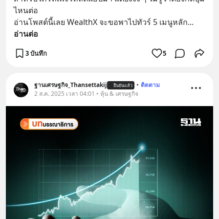
ไหนต่อ
อ่านโพสต์นี้เลย WealthX จะขอพาไปทัวร์ 5 เมนูหลัก
... 
อ่านต่อ
3 บันทึก
5
ฐานเศรษฐกิจ_Thansettakij
•
ติดตาม
ยืนยันแล้ว
2 ส.ค. 2025 เวลา 04:01 • หุ้น & เศรษฐกิจ