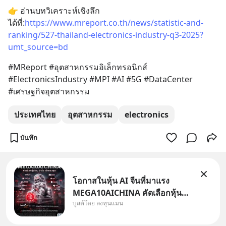
👉 อ่านบทวิเคราะห์เชิงลึก
ได้ที่:
https://www.mreport.co.th/news/statistic-and-
ranking/527-thailand-electronics-industry-q3-2025?
umt_source=bd
#MReport #อุตสาหกรรมอิเล็กทรอนิกส์ 
#ElectronicsIndustry #MPI #AI #5G #DataCenter 
#เศรษฐกิจอุตสาหกรรม
ประเทศไทย
อุตสาหกรรม
electronics
บันทึก
โอกาสในหุ้น AI จีนที่มาแรง
MEGA10AICHINA คัดเลือกหุ้น
บูสต์โดย ลงทุนแมน
ใหม่ 9 ตัว เข้ากองทุน.. ครอบคลุม
ทั้งซัปพลายเชน AI จีน พิเศษ ช่วง