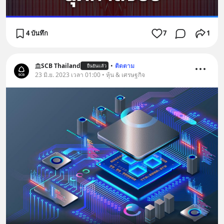
4 บันทึก
7
1
SCB Thailand
•
ติดตาม
ยืนยันแล้ว
23 มิ.ย. 2023 เวลา 01:00 • หุ้น & เศรษฐกิจ