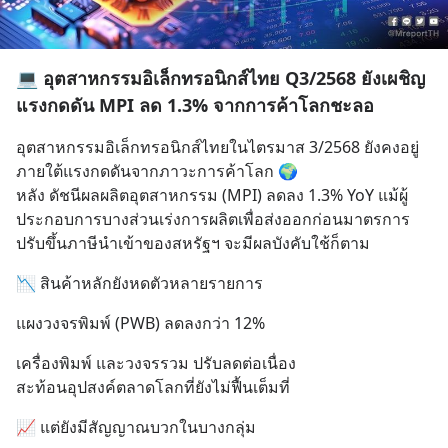
💻 อุตสาหกรรมอิเล็กทรอนิกส์ไทย Q3/2568 ยังเผชิญ
แรงกดดัน MPI ลด 1.3% จากการค้าโลกชะลอ
อุตสาหกรรมอิเล็กทรอนิกส์ไทยในไตรมาส 3/2568 ยังคงอยู่
ภายใต้แรงกดดันจากภาวะการค้าโลก 🌍
หลัง ดัชนีผลผลิตอุตสาหกรรม (MPI) ลดลง 1.3% YoY แม้ผู้
ประกอบการบางส่วนเร่งการผลิตเพื่อส่งออกก่อนมาตรการ
ปรับขึ้นภาษีนำเข้าของสหรัฐฯ จะมีผลบังคับใช้ก็ตาม
📉 สินค้าหลักยังหดตัวหลายรายการ
แผงวงจรพิมพ์ (PWB) ลดลงกว่า 12%
เครื่องพิมพ์ และวงจรรวม ปรับลดต่อเนื่อง
สะท้อนอุปสงค์ตลาดโลกที่ยังไม่ฟื้นเต็มที่
📈 แต่ยังมีสัญญาณบวกในบางกลุ่ม