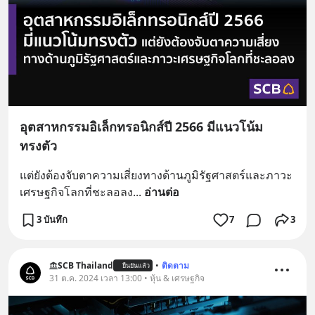
อุตสาหกรรมอิเล็กทรอนิกส์ปี 2566 มีแนวโน้ม
ทรงตัว
แต่ยังต้องจับตาความเสี่ยงทางด้านภูมิรัฐศาสตร์และภาวะ
เศรษฐกิจโลกที่ชะลอลง
... 
อ่านต่อ
3 บันทึก
7
3
SCB Thailand
•
ติดตาม
ยืนยันแล้ว
31 ต.ค. 2024 เวลา 13:00 • หุ้น & เศรษฐกิจ