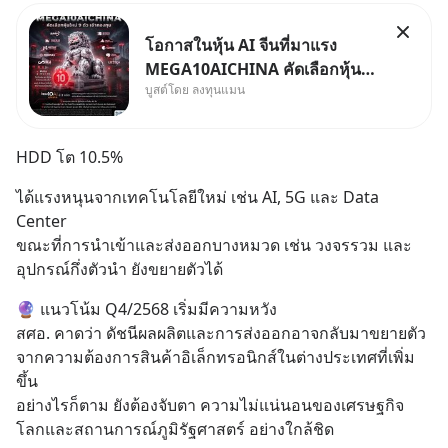
โอกาสในหุ้น AI จีนที่มาแรง
MEGA10AICHINA คัดเลือกหุ้น
บูสต์โดย ลงทุนแมน
ใหม่ 9 ตัว เข้ากองทุน.. ครอบคลุม
ทั้งซัปพลายเชน AI จีน พิเศษ ช่วง
3 - 19 ส.ค. 69 มีโปรโมชัน ลด
HDD โต 10.5%
50% ค่าธรรมเนียมซื้อ | ยอด 2
ล้านบาทขึ้นไป ฟรีค่าธรร
ได้แรงหนุนจากเทคโนโลยีใหม่ เช่น AI, 5G และ Data 
Center
ขณะที่การนำเข้าและส่งออกบางหมวด เช่น วงจรรวม และ
อุปกรณ์กึ่งตัวนำ ยังขยายตัวได้
🔮 แนวโน้ม Q4/2568 เริ่มมีความหวัง
สศอ. คาดว่า ดัชนีผลผลิตและการส่งออกอาจกลับมาขยายตัว 
จากความต้องการสินค้าอิเล็กทรอนิกส์ในต่างประเทศที่เพิ่ม
ขึ้น
อย่างไรก็ตาม ยังต้องจับตา ความไม่แน่นอนของเศรษฐกิจ
โลกและสถานการณ์ภูมิรัฐศาสตร์ อย่างใกล้ชิด