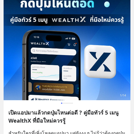
เปิดแอปมาแล้วกดปุ่มไหนต่อดี ? คู่มือทัวร์ 5 เมนู
WealthX ที่มือใหม่ควรรู้
สำหรับใครที่เพิ่งโหลดแอปมา แต่ยังงง ๆ ไม่รู้ว่าต้องกดปุ่ม