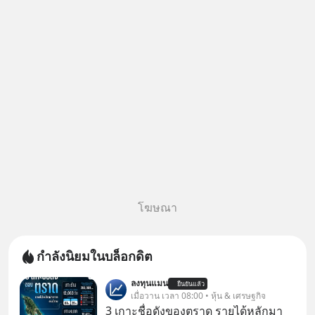
3 - 19 ส.ค. 69 มีโปรโมชัน ลด
50% ค่าธรรมเนียมซื้อ | ยอด 2
ล้านบาทขึ้นไป ฟรีค่าธรร
โฆษณา
กำลังนิยมในบล็อกดิต
ลงทุนแมน
ยืนยันแล้ว
เมื่อวาน เวลา 08:00 • หุ้น & เศรษฐกิจ
3 เกาะชื่อดังของตราด รายได้หลักมา