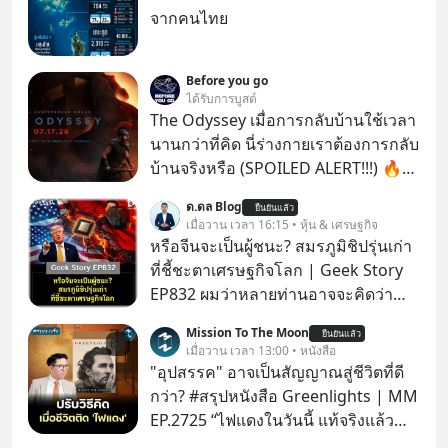
จากคนไทย
Before you go
ได้รับการบูสต์
The Odyssey เมื่อการกลับบ้านใช้เวลา
นานกว่าที่คิด นี่ร่างกายเราต้องการกลับ
บ้านจริงหรือ (SPOILED ALERT!!!) 🔥
264.1
ด.ดล Blog
ยืนยันแล้ว
เมื่อวาน เวลา 16:15 • หุ้น & เศรษฐกิจ
หรือจีนจะเป็นผู้ชนะ? สมรภูมิชิปรุ่นเก่า
ที่ชี้ชะตาเศรษฐกิจโลก | Geek Story
EP832 ผมว่าหลายท่านอาจจะคิดว่า
สงครามชิปมีแค่เรื่อง AI ล้ำๆ ใช่ไหม?
Mission To The Moon
ยืนยันแล้ว
คิดใหม่ได้เลยครับ! ในขณะที่โลกโฟกัส
เมื่อวาน เวลา 13:00 • หนังสือ
ชิป 3 นาโนเมตร แต่จีนกำลังเดินเกมที่
"อุปสรรค" อาจเป็นสัญญาณสู่ชีวิตที่ดี
น่ากลัวกว่า โดยการเข้ายึดครองตลาด
กว่า? #สรุปหนังสือ Greenlights | MM
‘Legacy Chips’ หรือชิปรุ่นเก่า ฟังดูไร้
EP.2725 “ไฟแดงในวันนี้ แท้จริงแล้ว
ค่า แต่มันคือหัวใจที่ซ่อนอยู่ในรถยนต์
อาจเป็นสัญญาณไฟเขียวที่ยังไม่ถึงเวลา