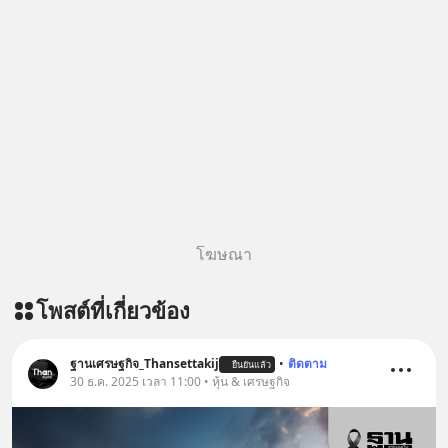
อุปสรรคและความผิดพลาดให้กลายเป็น
https://www.tharadhol.com/geek-
บทเรียนที่ส่งเราไปได้ไกลกว่าเดิมได้
story-ep832-or-will-china-win/
อย่างไร? หากคุณกำลังรู้สึกว่าชีวิตเจอ
ติดตามสาระดี ๆ อัพเดททุกวันผ่าน Line
แต่ทางตัน ลองเปิดใจฟัง EP. นี้ แล้วคุณ
OA ด.ดล Blog คลิกเลย -->
จะพบว่า อุปสรรคตรงหน้าอาจเป็นเพียง
https://lin.ee/aMEkyNA
ทางเลี้ยวที่พาคุณไปเจอชีวิตที่ดีกว่าเดิม
========================= 📣
#Greenlights
สนับสนุนโดย 📣
#MatthewMcConaughey #พัฒนาตัว
=========================
เอง #MissionToTheMoon
เครียด หลับยาก ผมอยากแนะนำ
#missiontothemoonpodcast
ผลิตภัณฑ์เสริมอาหาร Diip CBD ช่วย
โฆษณา
บรรเทาความเครียด ลดความวิตกกังวล
เพิ่มการผ่อนคลาย ซึ่งช่วยให้การนอน
โพสต์ที่เกี่ยวข้อง
หลับมีประสิทธิภาพมากยิ่งขึ้น 📍 สนใจ
สั่งซื้อสินค้า Diip CBD 💬 LINE :
@diipgeek 🔗 หรือกดลิงก์
ฐานเศรษฐกิจ_Thansettakij
•
ติดตาม
ยืนยันแล้ว
https://lin.ee/U91Fzyz
30 ธ.ค. 2025 เวลา 11:00 • หุ้น & เศรษฐกิจ