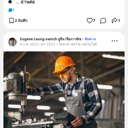
●
... 
อ่านต่อ
1
2 บันทึก
7
1
Eugene Leung-vanich ยูจีน เรืองวาณิช
•
ติดตาม
6 ก.พ. 2023 เวลา 23:21 • วิทยาศาสตร์ & เทคโนโลยี