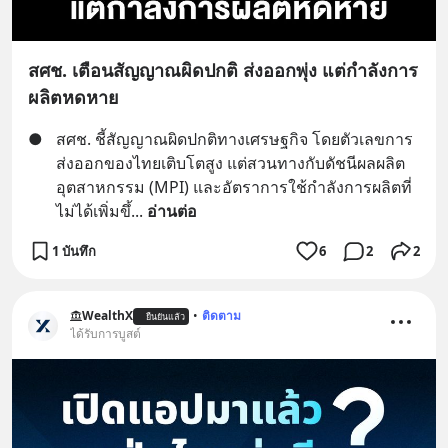
สศช. เตือนสัญญาณผิดปกติ ส่งออกพุ่ง แต่กำลังการ
ผลิตหดหาย
●
สศช. ชี้สัญญาณผิดปกติทางเศรษฐกิจ โดยตัวเลขการ
ส่งออกของไทยเติบโตสูง แต่สวนทางกับดัชนีผลผลิต
อุตสาหกรรม (MPI) และอัตราการใช้กำลังการผลิตที่
ไม่ได้เพิ่มขึ้
... 
อ่านต่อ
1 บันทึก
6
2
2
WealthX
•
ติดตาม
ยืนยันแล้ว
ได้รับการบูสต์