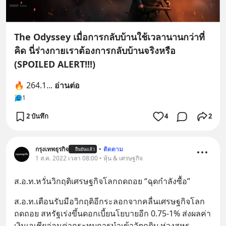
The Odyssey เมื่อการกลับบ้านใช้เวลานานกว่าที่
คิด นี่ร่างกายเราต้องการกลับบ้านจริงหรือ
(SPOILED ALERT!!!)
🔥 264.1
... 
อ่านต่อ
1
2 บันทึก
4
2
กรุงเทพธุรกิจ
•
ติดตาม
ยืนยันแล้ว
1 ส.ค. 2022 เวลา 08:00 • หุ้น & เศรษฐกิจ
ส.อ.ท.หวั่นวิกฤติเศรษฐกิจโลกถดถอย “ฉุดกำลังซื้อ”
ส.อ.ท.เตือนรับมือวิกฤติอีกระลอกจากคลื่นเศรษฐกิจโลก
ถดถอย สหรัฐเร่งขึ้นดอกเบี้ยนโยบายอีก 0.75-1% ส่งผลค่า
เงินเอเชียอ่อนค่ากระทบการนำเข้าวัตถุดิบ ห่วงสหร
... 