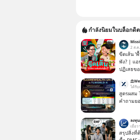
กำลังนิยมในบล็อกดิต
Miss
2 ส.ค
ขีดเส้น ‘พ
พัง? | แอ
ปฏิเสธของ
ตั้งกำแพง
We
ไม่เคยปฏิ
ได้รับ
‘สร้างขอบเ
สูตรผสม
รอยร้าวในคว
คำถามยอด
แอปเท๋ Di
รวิศ หาญอ
ลงทุ
สวัสดิ์ จ
เมื่อว
รักษาใจข
สรุปสิ่งที่
รอบข้างไปพร้