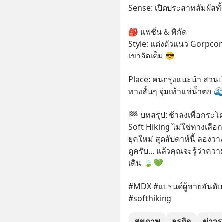
Sense: เปิดประสาทสัมผัสทั้
🎒 แฟชั่น & พิกัด
Style: แต่งตัวแนว Gorpcore 
เขาจัดเต็ม 😎
Place: คนกรุงแนะนำ สวนป่า
ทางสั้นๆ จุ่มเท้าแช่น้ำตก 
🏁 บทสรุป: ช้าลงเพื่อกระโ
Soft Hiking ไม่ใช่ทางเลือ
ยุคใหม่ สุดสัปดาห์นี้ ลองว
ดูครับ... แล้วคุณจะรู้ว่าความ
เดิน 🍃💚
#MDX #แบรนด์ผู้ชายอันดับ1
#softhiking
สุขภาพ
ธุรกิจ
ข่าว