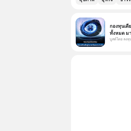
กองทุนเดี
ทั้งหมด ม
บูสต์โดย ลงท
Supercycl
ประดิษฐ์ 
การเติบโต
อย่างยาวน