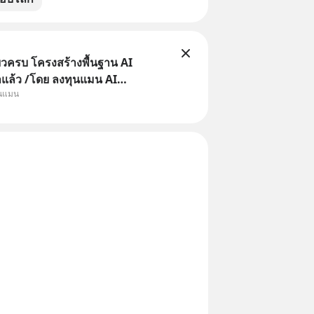
ยวครบ โครงสร้างพื้นฐาน AI
าแล้ว /โดย ลงทุนแมน AI
ุนแมน
e คือช่วงเวลาที่เทคโนโลยีปัญญา
จะกลายเป็นตัวขับเคลื่อนหลัก ของ
ทางเศรษฐกิจ และวิถีชีวิตของผู้คน
านต่