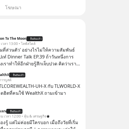
โฆษณา
ion To The Moon
ยืนยันแล้ว
. เวลา 13:00 • ไลฟ์สไตล์
ื้นที่ส่วนตัว’ อย่างไรไม่ให้ความสัมพันธ์
ปเท๋ Dinner Talk EP.39 ถ้าวันหนึ่งการ
เราทำให้อีกฝ่ายรู้สึกเจ็บปวด คิดว่าเรา
ใส่และมองว่าเราเห็นแก่ตัวทั้งที่เราเองก็
althX
ยืนยันแล้ว
เสธใครอย่างนี้มาก่อน แต่พอตั้งใจจะ
การบูสต์
ขต’ เพื่อตัวเองดูสักครั้ง กลับทำให้เกิด
 TLCOREWEALTH-UH-X กับ TLWORLD-X
ามสัมพันธ์เสียอย่างนั้น โดยรายการ
ฮิตที่คนใช้ WealthX ถามเข้ามา
nner Talk ในวันนี้โฮสต์ทั้ง 2 ท่าน แทป-
ุตสาหะ และ เอ๋ นิ้วกลม-สราวุธ เฮ้ง
นแมน
ะพาทุกคนไปสำรวจวิธีสร้างขอบเขตเพื่อ
ยืนยันแล้ว
าน เวลา 12:00 • หุ้น & เศรษฐกิจ
องตัวเองและรักษาความสัมพันธ์ของคน
ต้องรู้ แต่ไม่ค่อยมีใครบอก เมื่อถึงวัยที่เริ่ม
อมกัน #boundary