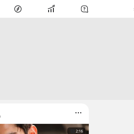
พ
2:16