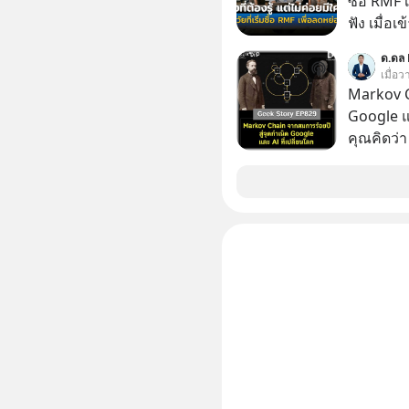
ซื้อ RMF 
#selfdev
ฟัง เมื่อเ
#missio
ภาษี หลายคนมักได้รับคำแนะนำให้ลงทุนใน RMF
ด.ดล 
เพราะนอก
เมื่อ
โอกาสในการ
Markov C
นักที่จะลงลึก
Google แ
ควรดู ตรง
คุณคิดว่
ควรรู้ข้อ
ระเบิดนิว
ล้มแชมป์
ในปัจจุบัน มีอะไ
เปลี่ยนโล
ทะเลาะกั
เมื่อกว่าร้อยปีก่อน! จาก
สาระและไ
ระดับล้า
ขึ้นได้อ
ประวัติศา
นี้เราจะม
ครับ เลือกฟังกันได้เลยนะครับ อย่าลืมกด Follow