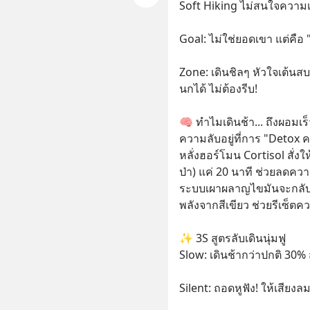
Soft Hiking ไม่สนใจความ
Goal: ไม่ใช่ยอดเขา แต่คื
Zone: เดินชิลๆ หัวใจเต้นสบ
นกได้ ไม่ต้องรีบ!
🧠 ทำไมเดินช้า... ถึงผอมเร็
ความลับอยู่ที่การ "Detox คว
หลั่งฮอร์โมน Cortisol สั่งใ
ป่า) แค่ 20 นาที ช่วยลดควา
ระบบเผาผลาญไขมันจะกลับม
พลังจากสีเขียว ช่วยรีเซ็ต
✨ 3S สูตรลับเดินนุ่มฟู
Slow: เดินช้ากว่าปกติ 30% 
Silent: ถอดหูฟัง! ให้เสียง