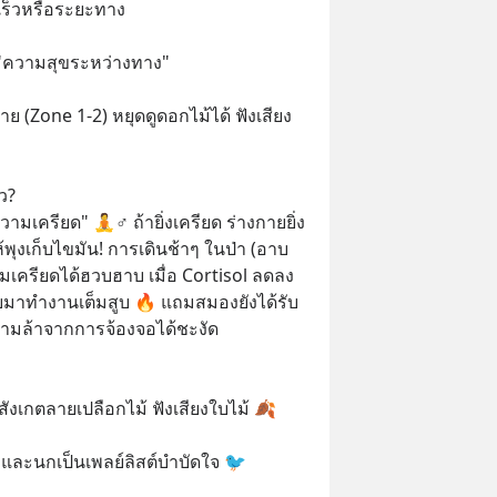
เร็วหรือระยะทาง
อ "ความสุขระหว่างทาง"
าย (Zone 1-2) หยุดดูดอกไม้ได้ ฟังเสียง
ว?
ามเครียด" 🧘♂️ ถ้ายิ่งเครียด ร่างกายยิ่ง
ห้พุงเก็บไขมัน! การเดินช้าๆ ในป่า (อาบ
มเครียดได้ฮวบฮาบ เมื่อ Cortisol ลดลง 
าทำงานเต็มสูบ 🔥 แถมสมองยังได้รับ
ความล้าจากการจ้องจอได้ชะงัด
สังเกตลายเปลือกไม้ ฟังเสียงใบไม้ 🍂
ลมและนกเป็นเพลย์ลิสต์บำบัดใจ 🐦