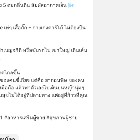
ง 5 ดมกลิ่นดิน สัมผัสอากาศเย็น 🌬️
เท่ๆ เสื้อกั๊ก + กางเกงคาร์โก้ ไม่ต้องปีน
เบญจกิติ หรือขับรถไป เขาใหญ่ เดินเส้น

ดดไกลขึ้น
กของคนขี้เกียจ แต่คือ ยาถอนพิษ ของคน
างมือถือ แล้วพาตัวเองไปเดินบนหญ้านุ่มๆ 
สุขไม่ได้อยู่ที่ปลายทาง แต่อยู่ที่ก้าวที่คุณ
 #อาหารเสริมผู้ชาย #สุขภาพผู้ชาย 
รอบโลก