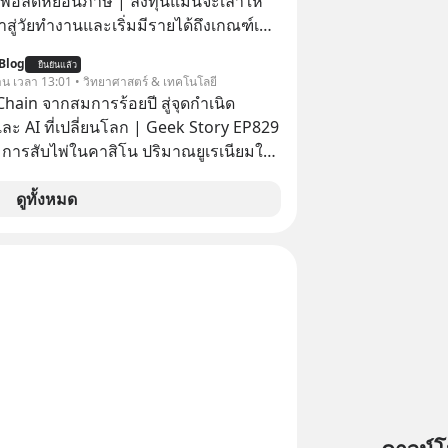
เพื่อลดหย่อนภาษี | ลงทุนแมนจะเล่าให้
elopment #แอปเท๋dinnertalk
ข้าสู่วัยทำงานและเริ่มมีรายได้ถึงเกณฑ์เสีย
ntothemoonpodcast
Blog
ยืนยันแล้ว
จากจะช่วยลดหย่อนภาษีได้แล้ว ยังเป็น
วาน เวลา 13:01 • วิทยาศาสตร์ & เทคโนโลยี
สร้างความมั่งคั่งระยะยาว แต่น้อยคน
hain จากสมการร้อยปี สู่จุดกำเนิด
ว่า ถ้าลงทุนใน RMF ควรรู้ อะไรบ้าง
ละ AI ที่เปลี่ยนโลก | Geek Story EP829
ไหน ทำอย่างไร ถึงจะดีกับเรา แล้วเรา
า การสับไพ่ในคาสิโน ปริมาณยูเรเนียมใน
มูลอะไรเกี่ยวกับ RMF บ้าง เพื่อให้นำไปใช้
เคลียร์ อัลกอริทึมของ Google ที่ใช้โค่น
ต่อได้จริง ๆ ลงทุนแมนจะเล่าให้ฟัง
เก่าอย่าง Yahoo และความฉลาดของ AI
ดูทั้งหมด
รที่เหมือนกัน? เชื่อหรือไม่ว่า สิ่ง
กทั้งหมดนี้ ล้วนมีจุดเริ่มต้นมาจาก “การ
น” ของนักคณิตศาสตร์ชาวรัสเซียสองคน
สมการที่เคยถูกมองว่าไร้
ม่มีประโยชน์ สู่รากฐานของเทคโนโลยี
นล้านดอลลาร์ จุดกำเนิดของสมการนี้เกิด
ย่างไร และมันเข้ามาพลิกโฉมหน้า
สตร์มนุษยชาติจนถึงยุค AI ได้อย่างไร EP
าเจาะลึกเบื้องหลังความลับนี้ไปพร้อมกัน