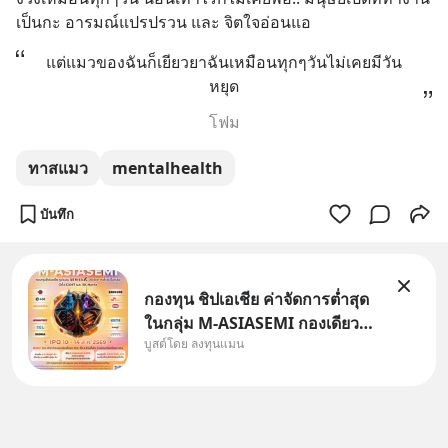
เป็นกะ อารมณ์แปรปรวน และ จิตใจอ่อนแอ
แต่แมวของฉันก็เยียวยาฉันเหมือนทุกๆวันไม่เคยมีวัน
หยุด
โฟม
ทาสแมว
mentalhealth
บันทึก
กองทุน ชิปเอเชีย ค่าจัดการต่ำสุด
ในกลุ่ม M-ASIASEMI กองเดียว
บูสต์โดย ลงทุนแมน
ครบ มีทั้ง CXMT จากจีน TSMC
จากไต้หวัน SK Hynix จาก
เกาหลีใต้ Kioxia จากญี่ปุ่น