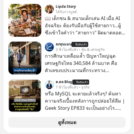
ผ่านหูกันมาบ้าง เช่น เพลง “ไม่มีใคร
Lipda Story
รู้ตัวเรา” จากช่องชื่อว่า UNHEARD
ได้รับการบูสต์
MUSIC ที่ตอนนี้มียอดรับชมกว่า 26
📖 เด็กซน & สนามเด็กเล่น AI เมื่อ AI
ล้านครั้งแล้ว
อัจฉริยะ ต้องรับมือกับผู้ใช้สายกาว...ผู้
ซึ่งเข้าใจคำว่า "สายกาว" ผิดมาตลอด
เกือบปี 🤣
ลงทุนแมน
ยืนยันแล้ว
3 ชั่วโมงที่แล้ว • หุ้น & เศรษฐกิจ
การศึกษาเหลื่อมล้ำ ปัญหาใหญ่ฉุด
เศรษฐกิจไทย 340,584 ล้านบาท คือ
ตัวเลขงบประมาณที่กระทรวง
ศึกษาธิการ ได้รับจัดสรรในงบประมาณ
ด.ดล Blog
ยืนยันแล้ว
รายจ่ายประจำปี 2568 ซึ่งมากที่สุดเป็น
7 ชั่วโมงที่แล้ว • ธุรกิจ
อันดับ 2 รองจากกระทรวงการคลัง
หรือ MySQL จะตายแล้วจริงๆ? ค้นหา
ความจริงเบื้องหลังการถูกปล่อยให้ลืม |
Geek Story EP833 จะเป็นอย่างไร..
เมื่อซอฟต์แวร์ฟรีที่หล่อเลี้ยงเว็บไซต์
กว่าครึ่งโลก ถูกมหาเศรษฐีคู่แข่งทุ่มเงิน
ดูทั้งหมด
ซื้อกิจการไป? นี่คือเรื่องจริงของ