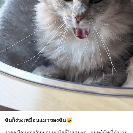
ฉันก็ง่วงเหมือนแมวของฉัน🐱
ง่วงเหมือนทุกๆวัน นอนเท่าไรก็ไม่เคยพอ.. มนุษย์เป็ดที่ทำงาน