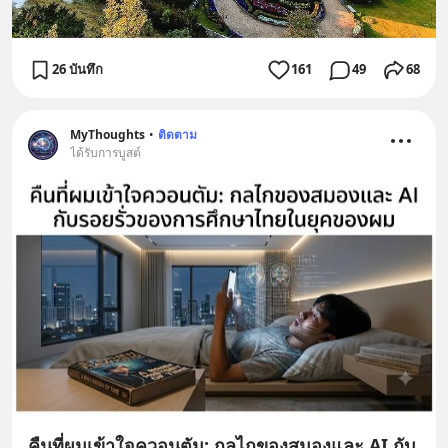
26 บันทึก
161
49
68
MyThoughts
•
ติดตาม
ได้รับการบูสต์
คืนที่ผมเข้าใจควอนตัม: กลไกของสมองและ AI กับ