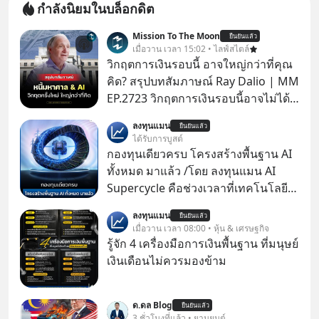
กำลังนิยมในบล็อกดิต
Mission To The Moon
ยืนยันแล้ว
เมื่อวาน เวลา 15:02 • ไลฟ์สไตล์
วิกฤตการเงินรอบนี้ อาจใหญ่กว่าที่คุณ
คิด? สรุปบทสัมภาษณ์ Ray Dalio | MM
EP.2723 วิกฤตการเงินรอบนี้อาจไม่ได้
เหมือนทุกครั้งที่เราเคยเจอ เมื่อ Ray
ลงทุนแมน
ยืนยันแล้ว
Dalio ชายผู้เคยทำนายวิกฤตเศรษฐกิจ
ได้รับการบูสต์
มาแล้วหลายต่อหลายครั้ง ออกมาส่ง
กองทุนเดียวครบ โครงสร้างพื้นฐาน AI
สัญญาณเตือนระเบิดเวลาลูกใหม่ที่
ทั้งหมด มาแล้ว /โดย ลงทุนแมน AI
กำลังก่อตัวขึ้น จาก "ระเบิดหนี้สิน
Supercycle คือช่วงเวลาที่เทคโนโลยี
มหาศาล" ผสานเข้ากับ "ฟองสบู่กระแส
ปัญญาประดิษฐ์ จะกลายเป็นตัวขับ
ลงทุนแมน
AI" ที่ผู้คนกำลังแห่ไล่ราคาอย่างบ้าคลั่ง
ยืนยันแล้ว
เคลื่อนหลัก ของการเติบโตทาง
เมื่อวาน เวลา 08:00 • หุ้น & เศรษฐกิจ
บทเรียนจากประวัติศาสตร์ 500 ปี บอก
เศรษฐกิจ และวิถีชีวิตของผู้คนอย่าง
รู้จัก 4 เครื่องมือการเงินพื้นฐาน ที่มนุษย์
อะไรเรา? ระเบียบโลกกำลังจะเปลี่ยน
ยาวนานต่อจากนี้
เงินเดือนไม่ควรมองข้าม
มือไปในทิศทางไหน? และเราควรรับมือ
อย่างไรก่อนที่ทุกอย่างจะสายเกินไป?
ร่วมเจาะลึกบทวิเคราะห์และข้อคิดการ
ด.ดล Blog
ยืนยันแล้ว
3 ชั่วโมงที่แล้ว • ยานยนต์