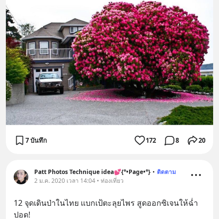
7 บันทึก
172
8
20
Patt Photos Technique idea💕{°•Page•°}
•
ติดตาม
2 ม.ค. 2020 เวลา 14:04 • ท่องเที่ยว
12 จุดเดินป่าในไทย แบกเป้ตะลุยไพร สูดออกซิเจนให้ฉ่ำ
ปอด!