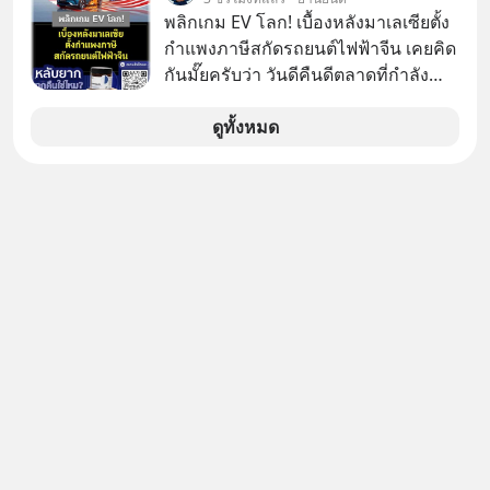
เงินฉบับ Dalio กันได้ใน EP. นี้
พลิกเกม EV โลก! เบื้องหลังมาเลเซียตั้ง
#RayDalio #สรุปบทเรียน #การเงินการ
กำแพงภาษีสกัดรถยนต์ไฟฟ้าจีน เคยคิด
ลงทุน #MissionToTheMoon
กันมั๊ยครับว่า วันดีคืนดีตลาดที่กำลัง
#MissionToTheMoonPodcast
เติบโตพุ่งทะยาน จะถูกมือมืดเตะตัดขา
จนหน้าทิ่มแบบไม่ทันตั้งตัว…
ดูทั้งหมด