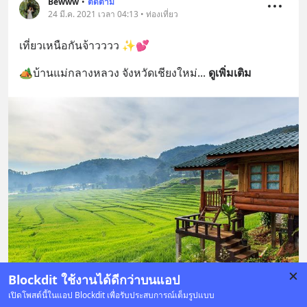
Bewww
•
ติดตาม
24 มี.ค. 2021 เวลา 04:13 • ท่องเที่ยว
เที่ยวเหนือกันจ้าวววว ✨💕
🏕บ้านแม่กลางหลวง จังหวัดเชียงใหม่
... 
ดูเพิ่มเติม
Blockdit ใช้งานได้ดีกว่าบนแอป
เปิดโพสต์นี้ในแอป Blockdit เพื่อรับประสบการณ์เต็มรูปแบบ