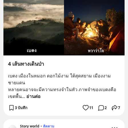
4 เส้นทางเดินป่า
เบตง เมืองในหมอก ดอกไม้งาม ใต้สุดสยาม เมืองงาม
ชายแดน   
หลายคนอาจจะมีความทรงจำในหัว ภาพจำของเบตงคือ
เขตพื้น
... 
อ่านต่อ
3 บันทึก
11
2
7
Story​ world
•
ติดตาม