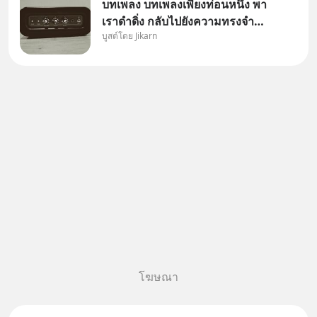
บทเพลง บทเพลงเพียงท่อนหนึ่ง พา
เราดำดิ่ง กลับไปยังความทรงจำที่
บูสต์โดย Jikarn
โหดร้ายได้เสมอ
โฆษณา