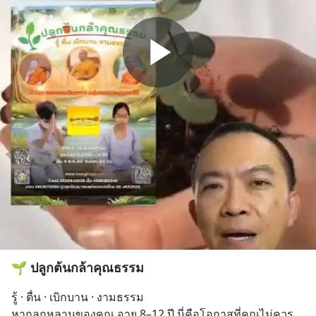
🌱 ปลูกต้นกล้าคุณธรรม
รู้ · ตื่น · เบิกบาน · งามธรรม
หากลูกหลานของคุณ อายุ 8–12 ปี นี่คือโอกาสที่คุณไม่ควร