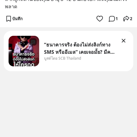
พลาด
บันทึก
1
2
“ธนาคารจริง ต้องไม่ส่งลิงก์ทาง
SMS หรืออีเมล” เคยเจอมั้ย? มีคน
บูสต์โดย SCB Thailand
อ้างว่าโทรจากธนาคาร บอกว่า
บัญชีมีปัญหา แล้วให้กดลิงก์โน่นนี่
หรือสแกนคิวอาร์โค้ดทันที มาฟัง
“ป้าเก๋าเล่ากลโกง” เพื่อรู้ทันมุก
หลอกลวงในคราบ