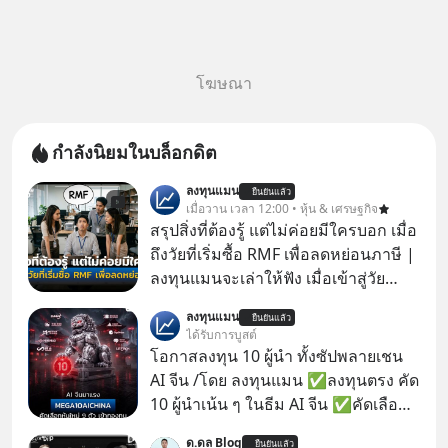
โฆษณา
กำลังนิยมในบล็อกดิต
ลงทุนแมน
ยืนยันแล้ว
เมื่อวาน เวลา 12:00 • หุ้น & เศรษฐกิจ
สรุปสิ่งที่ต้องรู้ แต่ไม่ค่อยมีใครบอก เมื่อ
ถึงวัยที่เริ่มซื้อ RMF เพื่อลดหย่อนภาษี |
ลงทุนแมนจะเล่าให้ฟัง เมื่อเข้าสู่วัย
ทำงานและเริ่มมีรายได้ถึงเกณฑ์เสีย
ลงทุนแมน
ยืนยันแล้ว
ภาษี หลายคนมักได้รับคำแนะนำให้
ได้รับการบูสต์
ลงทุนใน RMF เพราะนอกจากจะช่วยลด
โอกาสลงทุน 10 ผู้นำ ทั้งซัปพลายเชน
หย่อนภาษีได้แล้ว ยังเป็นโอกาสในการ
AI จีน /โดย ลงทุนแมน ✅ลงทุนตรง คัด
สร้างความมั่งคั่งระยะยาว แต่น้อยคน
10 ผู้นำเน้น ๆ ในธีม AI จีน ✅คัดเลือก
นักที่จะลงลึกว่า ถ้าลงทุนใน RMF ควรรู้
หุ้นใหม่ 9 ตัว เข้ากองทุน ✅ร่วมเป็น
ด.ดล Blog
อะไรบ้าง ควรดู ตรงไหน ทำอย่างไร ถึง
ยืนยันแล้ว