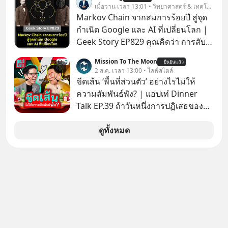
เจ้าของผู้นำ AI จีน ตั้งแต่โรงงานผลิตชิป
เมื่อวาน เวลา 13:01 • วิทยาศาสตร์ & เทคโนโลยี
จะดีกับเรา แล้วเราควรรู้ข้อมูลอะไร
หน่วยความจำ โมเดล AI ยันหุ่นยนต์
Markov Chain จากสมการร้อยปี สู่จุด
เกี่ยวกับ RMF บ้าง เพื่อให้นำไปใช้ต่อได้
✅ได้การรับยกเว้นภาษี Capital Gain
กำเนิด Google และ AI ที่เปลี่ยนโลก |
จริง ๆ ลงทุนแมนจะเล่าให้ฟัง
ตามกฎหมายภาษีของประเทศไทย
Geek Story EP829 คุณคิดว่า การสับ
ไพ่ในคาสิโน ปริมาณยูเรเนียมในระเบิด
Mission To The Moon
ยืนยันแล้ว
นิวเคลียร์ อัลกอริทึมของ Google ที่ใช้
2 ส.ค. เวลา 13:00 • ไลฟ์สไตล์
โค่นล้มแชมป์เก่าอย่าง Yahoo และ
ขีดเส้น ‘พื้นที่ส่วนตัว’ อย่างไรไม่ให้
ความฉลาดของ AI ในปัจจุบัน มีอะไรที่
ความสัมพันธ์พัง? | แอปเท๋ Dinner
เหมือนกัน? เชื่อหรือไม่ว่า สิ่งเปลี่ยนโลก
Talk EP.39 ถ้าวันหนึ่งการปฏิเสธของ
ทั้งหมดนี้ ล้วนมีจุดเริ่มต้นมาจาก “การ
เราทำให้อีกฝ่ายรู้สึกเจ็บปวด คิดว่าเรา
ทะเลาะกัน” ของนักคณิตศาสตร์ชาว
ตั้งกำแพงใส่และมองว่าเราเห็นแก่ตัวทั้ง
ดูทั้งหมด
รัสเซียสองคนเมื่อกว่าร้อยปีก่อน! จาก
ที่เราเองก็ไม่เคยปฏิเสธใครอย่างนี้มา
สมการที่เคยถูกมองว่าไร้สาระและไม่มี
ก่อน แต่พอตั้งใจจะ ‘สร้างขอบเขต’ เพื่อ
ประโยชน์ สู่รากฐานของเทคโนโลยี
ตัวเองดูสักครั้ง กลับทำให้เกิดรอยร้าว
ระดับล้านล้านดอลลาร์ จุดกำเนิดของ
ในความสัมพันธ์เสียอย่างนั้น โดยราย
สมการนี้เกิดขึ้นได้อย่างไร และมันเข้า
การแอปเท๋ Dinner Talk ในวันนี้โฮสต์
มาพลิกโฉมหน้าประวัติศาสตร์
ทั้ง 2 ท่าน แทป-รวิศ หาญอุตสาหะ และ
มนุษยชาติจนถึงยุค AI ได้อย่างไร EP นี้
เอ๋ นิ้วกลม-สราวุธ เฮ้งสวัสดิ์ จะพาทุก
เราจะมาเจาะลึกเบื้องหลังความลับนี้ไป