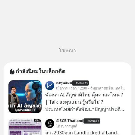
โฆษณา
กำลังนิยมในบล็อกดิต
ลงทุนแมน
ยืนยันแล้ว
เมื่อวาน เวลา 12:00 • วิทยาศาสตร์ & เทคโนโลยี
พัฒนา AI สัญชาติไทย คุ้มค่าแค่ไหน ?
| Talk ลงทุนแมน รู้หรือไม่ ?
ประเทศไทยกำลังพัฒนาปัญญาประดิษฐ์
หรือ AI เป็นของตัวเอง ภายใต้ชื่อ
SCB Thailand
ยืนยันแล้ว
“ThaiLLM” เพื่อให้คนไทยมีโครงสร้าง
ได้รับการบูสต์
พื้นฐานด้าน AI ที่เข้าใจภาษาไทย และ
ลาว2030จาก Landlocked สู่ Land-