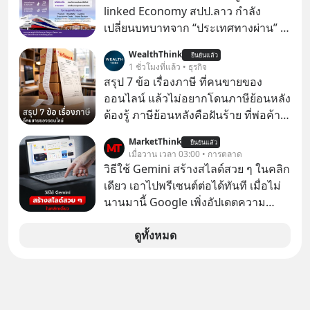
บริบททางสังคมไทยได้เป็นอย่างดี
linked Economy สปป.ลาว กำลัง
คำถามคือ การลงมือพัฒนา AI ของ
เปลี่ยนบทบาทจาก “ประเทศทางผ่าน” สู่
ประเทศจะคุ้มค่าแค่ไหน ? และหลังจาก
“ศูนย์กลางเศรษฐกิจและโลจิสติกส์”
WealthThink
นำ ThaiLLM มาใช้จริง จะเกิดอะไรขึ้น
ยืนยันแล้ว
ของอนุภูมิภาคลุ่มแม่น้ำโขง
1 ชั่วโมงที่แล้ว • ธุรกิจ
กับสังคมไทย ธุรกิจไทย และเศรษฐกิจ
สรุป 7 ข้อ เรื่องภาษี ที่คนขายของ
ไทยบ้าง ? ร่วมวิเคราะห์เรื่องนี้ผ่านมุม
ออนไลน์ แล้วไม่อยากโดนภาษีย้อนหลัง
มองของ ดร.อภิวดี ปิยธรรมรงค์ ผู้
ต้องรู้ ภาษีย้อนหลังคือฝันร้าย ที่พ่อค้า
เชี่ยวชาญอาวุโสด้านบูรณาการข้อมูล
แม่ค้าคนไหนก็คงไม่อยากพบเจอ
และปัญญาประดิษฐ์ และคุณปฏิภาณ
MarketThink
ยืนยันแล้ว
เมื่อวาน เวลา 03:00 • การตลาด
ประเสริฐสม ผู้จัดการโครงการ
วิธีใช้ Gemini สร้างสไลด์สวย ๆ ในคลิก
ThaiLLM
เดียว เอาไปพรีเซนต์ต่อได้ทันที เมื่อไม่
นานมานี้ Google เพิ่งอัปเดตความ
สามารถใหม่ให้กับ Google Slides ให้
สามารถใช้ Gemini ช่วยสร้างสไลด์นำ
ดูทั้งหมด
เสนอแบบสวย ๆ ได้ในคลิกเดียว ไม่ต้อง
เสียเวลาทำเองอีกต่อไป