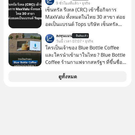
เคลื่อนหลัก ของการเติบโตทาง
9 ชั่วโมงที่แล้ว • ธุรกิจ
จะดีกับเรา แล้วเราควรรู้ข้อมูลอะไร
เศรษฐกิจ และวิถีชีวิตของผู้คนอย่าง
เซ็นทรัล รีเทล (CRC) เข้าซื้อกิจการ
เกี่ยวกับ RMF บ้าง เพื่อให้นำไปใช้ต่อได้
ยาวนานต่อจากนี้
MaxValu ทั้งหมดในไทย 30 สาขา ต่อย
จริง ๆ ลงทุนแมนจะเล่าให้ฟัง
อดเป็นแบรนด์ Tops บริษัท เซ็นทรัล
รีเทล คอร์ปอเรชั่น จำกัด (มหาชน) หรือ
ลงทุนแมน
ยืนยันแล้ว
CRC แจ้งตลาดหลักทรัพย์ฯ ว่า บริษัท
วันนี้ เวลา 07:07 • ธุรกิจ
เซ็นทรัล ฟู้ด รีเทล จำกัด (CFR) ซึ่งเป็น
ใครเป็นเจ้าของ Blue Bottle Coffee
บริษัทย่อยที่ CRC ถือหุ้นทั้งทางตรงและ
และใครนำเข้ามาในไทย ? Blue Bottle
ทางอ้อม 100%
Coffee ร้านกาแฟจากสหรัฐฯ ที่ขึ้นชื่อ
เรื่องความพิถีพิถัน กำลังจะเปิดสาขา
แรกในประเทศไทย ที่ Central Park
ดูทั้งหมด