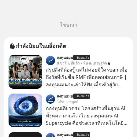
โฆษณา
กำลังนิยมในบล็อกดิต
ลงทุนแมน
ยืนยันแล้ว
8 ชั่วโมงที่แล้ว • หุ้น & เศรษฐกิจ
สรุปสิ่งที่ต้องรู้ แต่ไม่ค่อยมีใครบอก เมื่อ
ถึงวัยที่เริ่มซื้อ RMF เพื่อลดหย่อนภาษี |
ลงทุนแมนจะเล่าให้ฟัง เมื่อเข้าสู่วัย
ทำงานและเริ่มมีรายได้ถึงเกณฑ์เสีย
ลงทุนแมน
ยืนยันแล้ว
ภาษี หลายคนมักได้รับคำแนะนำให้
ได้รับการบูสต์
ลงทุนใน RMF เพราะนอกจากจะช่วยลด
กองทุนเดียวครบ โครงสร้างพื้นฐาน AI
หย่อนภาษีได้แล้ว ยังเป็นโอกาสในการ
ทั้งหมด มาแล้ว /โดย ลงทุนแมน AI
สร้างความมั่งคั่งระยะยาว แต่น้อยคน
Supercycle คือช่วงเวลาที่เทคโนโลยี
นักที่จะลงลึกว่า ถ้าลงทุนใน RMF ควรรู้
ปัญญาประดิษฐ์ จะกลายเป็นตัวขับ
ลงทุนแมน
อะไรบ้าง ควรดู ตรงไหน ทำอย่างไร ถึง
ยืนยันแล้ว