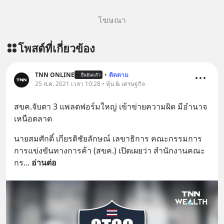
โฆษณา
โพสต์ที่เกี่ยวข้อง
TNN ONLINE
•
ติดตาม
ยืนยันแล้ว
25 ส.ค. 2021 เวลา 10:28 • หุ้น & เศรษฐกิจ
สขค.จับตา 3 แพลตฟอร์มใหญ่ เข้าข่ายความผิด มีอำนาจ
เหนือตลาด
นายสมศักดิ์ เกียรติชัยลักษณ์ เลขาธิการ คณะกรรมการ
การแข่งขันทางการค้า (สขค.) เปิดเผยว่า สำนักงานคณะ
กร
... 
อ่านต่อ