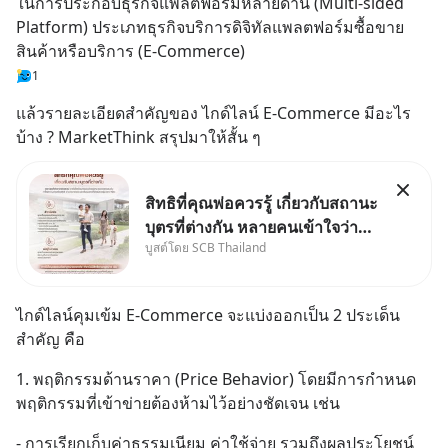
ในการประกอบธุรกิจแพลตฟอร์มหลายด้าน (Multi-sided 
Platform) ประเภทธุรกิจบริการดิจิทัลแพลตฟอร์มซื้อขาย
สินค้าหรือบริการ (E-Commerce)
1
แล้วรายละเอียดสำคัญของ ไกด์ไลน์ E-Commerce มีอะไร
บ้าง ? MarketThink สรุปมาให้สั้น ๆ
สิทธิที่คุณพ่อควรรู้ เกี่ยวกับสถานะ
บุตรที่ต่างกัน หลายคนเข้าใจว่า
บูสต์โดย SCB Thailand
"เมื่อเป็นลูกของพ่อและแม่ ก็ย่อม
เป็นบุตรชอบด้วยกฎหมายของทั้ง
สองฝ่าย" แต่ในความเป็นจริง
ไกด์ไลน์คุมเข้ม E-Commerce จะแบ่งออกเป็น 2 ประเด็น
กฎหมายไทยไม่ได้กำหนดไว้แบบ
สำคัญ คือ
นั้น
1. พฤติกรรมด้านราคา (Price Behavior) โดยมีการกำหนด
พฤติกรรมที่เข้าข่ายต้องห้ามไว้อย่างชัดเจน เช่น
- การเรียกเก็บค่าธรรมเนียม ค่าใช้จ่าย รวมถึงผลประโยชน์