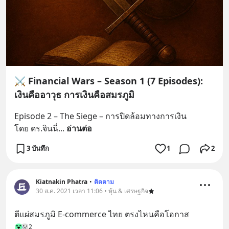
⚔️ Financial Wars – Season 1 (7 Episodes):
เงินคืออาวุธ การเงินคือสมรภูมิ
Episode 2 – The Siege – การปิดล้อมทางการเงิน
โดย ดร.จินนี่
... 
อ่านต่อ
3 บันทึก
1
2
Kiatnakin Phatra
•
ติดตาม
30 ส.ค. 2021 เวลา 11:06 • หุ้น & เศรษฐกิจ
ตีแผ่สมรภูมิ E-commerce ไทย ตรงไหนคือโอกาส
2