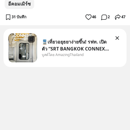
อีคอมเมิร์ซ
31 บันทึก
46
2
47
🚆เที่ยวอยุธยาง่ายขึ้น! รฟท. เปิด
ตัว “SRT BANGKOK CONNEX”
บูสต์โดย AmazingThailand
รถไฟชานเมืองปรับอากาศ เชื่อม
กรุงเทพฯ–อยุธยา ที่จะเริ่มเสิร์ฟให้
ทุกคนได้มาร่วมประสบการณ์ไป
ด้วยกัน ตั้งแค่วันที่ 1 สิงหาคม
2569 นี้! ค่าตั๋วเริ