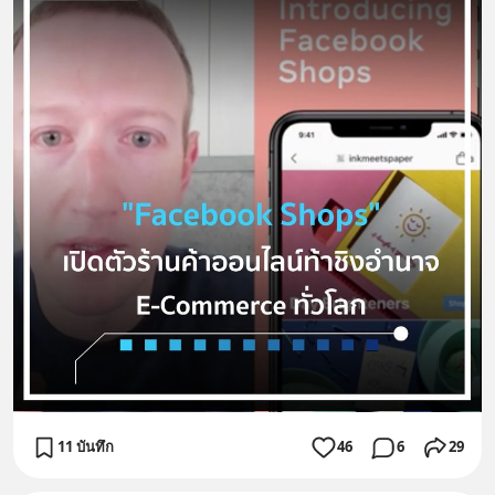
11 บันทึก
46
6
29