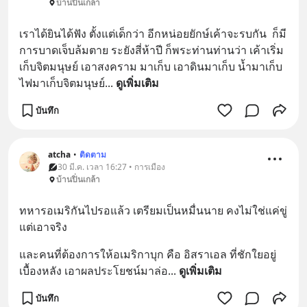
บ้านปิ่นเกล้า
เราได้ยินได้ฟัง ตั้งแต่เด็กว่า อีกหน่อยยักษ์เค้าจะรบกัน  ก็มี
การบาดเจ็บล้มตาย ระยังสี่ห้าปี ก็พระท่านท่านว่า เค้าเริ่ม
เก็บจิตมนุษย์ เอาสงคราม มาเก็บ เอาดินมาเก็บ น้ำมาเก็บ 
ไฟมาเก็บจิตมนุษย์
... 
ดูเพิ่มเติม
บันทึก
atcha
•
ติดตาม
30 มี.ค. เวลา 16:27 • การเมือง
บ้านปิ่นเกล้า
ทหารอเมริกันไปรอแล้ว เตรียมเป็นหมื่นนาย คงไม่ใช่แค่ขู่ 
แต่เอาจริง
และคนที่ต้องการให้อเมริกาบุก คือ อิสราเอล ที่ชักใยอยู่
เบื้องหลัง เอาผลประโยชน์มาล่อ
... 
ดูเพิ่มเติม
บันทึก