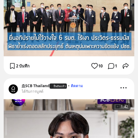
2 บันทึก
10
1
SCB Thailand
•
ติดตาม
ยืนยันแล้ว
ได้รับการบูสต์
1:42