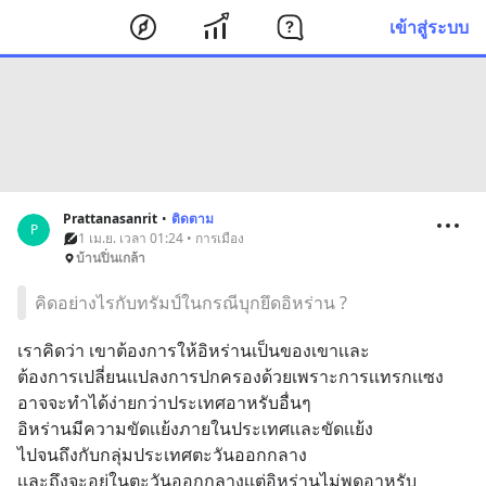
เข้าสู่ระบบ
Prattanasanrit
•
ติดตาม
P
1 เม.ย. เวลา 01:24 • การเมือง
บ้านปิ่นเกล้า
คิดอย่างไรกับทรัมป์ในกรณีบุกยึดอิหร่าน ?
เราคิดว่า เขาต้องการให้อิหร่านเป็นของเขาเเละ
ต้องการเปลี่ยนเเปลงการปกครองด้วยเพราะการเเทรกเเซง
อาจจะทำได้ง่ายกว่าประเทศอาหรับอื่นๆ
อิหร่านมีความขัดเเย้งภายในประเทศเเละขัดเเย้ง
ไปจนถึงกับกลุ่มประเทศตะวันออกกลาง
เเละถึงจะอยู่ในตะวันออกกลางเเต่อิหร่านไม่พูดอาหรับ