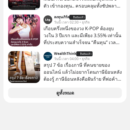
ตัว เข้ากองทุน.. ครอบคลุมทั้งซัปพลาย
เชน AI จีน พิเศษ ช่วง 3 - 19 ส.ค. 69 มี
ลงทุนเกิร์ล
ยืนยันแล้ว
โปรโมชัน ลด 50% ค่าธรรมเนียมซื้อ |
วันนี้ เวลา 02:30 • ธุรกิจ
ยอด 2 ล้านบาทขึ้นไป ฟรีค่าธรรมเนียม
เกือบครึ่งหนึ่งของวง K-POP ต้องยุบ
ซื้อ
วงใน 3 ปีแรก และมีเพียง 3.55% เท่านั้น
ที่ประสบความสำเร็จจน “คืนทุน” เวลา
มองเข้าไปในวงการ K-POP เรามักจะ
WealthThink
ยืนยันแล้ว
เห็นภาพความสำเร็จที่หรูหรา คอนเสิร์ต
วันนี้ เวลา 04:00 • ธุรกิจ
สเกลใหญ่ระดับสเตเดียม และยอดขา
สรุป 7 ข้อ เรื่องภาษี ที่คนขายของ
ยอัลบัมถล่มทลายจากวงตัวท็อปอย่าง
ออนไลน์ แล้วไม่อยากโดนภาษีย้อนหลัง
BTS, BLACKPINK หรือ SEVENTEEN
ต้องรู้ ภาษีย้อนหลังคือฝันร้าย ที่พ่อค้า
แม่ค้าคนไหนก็คงไม่อยากพบเจอ
ดูทั้งหมด