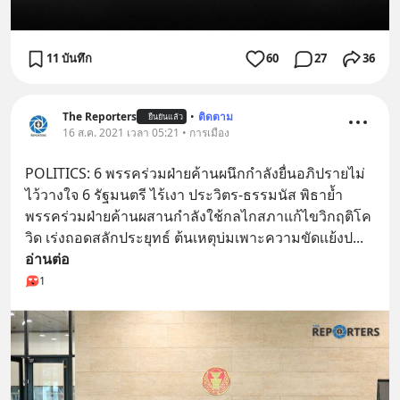
11 บันทึก
60
27
36
The Reporters
•
ติดตาม
ยืนยันแล้ว
16 ส.ค. 2021 เวลา 05:21 • การเมือง
POLITICS: 6 พรรคร่วมฝ่ายค้านผนึกกำลังยื่นอภิปรายไม่
ไว้วางใจ 6 รัฐมนตรี ไร้เงา ประวิตร-ธรรมนัส พิธาย้ำ
พรรคร่วมฝ่ายค้านผสานกำลังใช้กลไกสภาแก้ไขวิกฤติโค
วิด เร่งถอดสลักประยุทธ์ ต้นเหตุบ่มเพาะความขัดเเย้งป
... 
อ่านต่อ
1