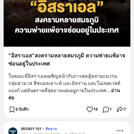
"อิสราเอล"สงครามหลายสมรภูมิ ความพ่ายเเพ้อาจ
ซ่อนอยู่ในประเทศ
ในขณะที่อิสราเอลเผชิญหน้ากับการต่อสู้หลายเเนวรบ 
กลุ่มฮามาส ฮิซบอลเลาะห์ และอิหร่าน และในเขตเวสต์
แบงก์ แต่อันตรายที่สุดอาจแฝงอยู่ภายในประเทศ
... 
อ่าน
ต่อ
6 บันทึก
19
1
7
MONEY 101
•
ติดตาม