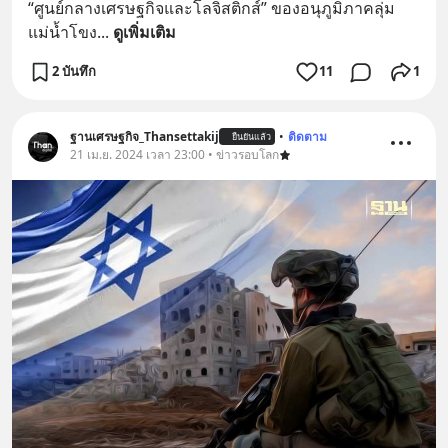
“ศูนย์กลางเศรษฐกิจและโลจิสติกส์” ของอนุภูมิภาคลุ่ม
แม่น้ำโขง
... 
ดูเพิ่มเติม
2 บันทึก
11
1
ฐานเศรษฐกิจ_Thansettakij
•
ติดตาม
ยืนยันแล้ว
21 เม.ย. 2024 เวลา 23:00 • ข่าวรอบโลก