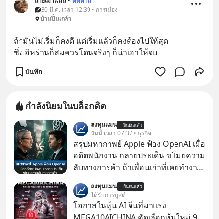
นายเมาแมน
•
ติดตาม
30 มี.ค. เวลา 12:39 • การเมือง
บ้านปิ่นเกล้า
ถ้ามันไม่เริ่มก็คงดี แต่เริ่มแล้วก็คงต้องไปให้สุด
ซึ่ง อิหร่านก็สมควรโดนจริงๆ ก็น่าเอาให้จบ
บันทึก
กำลังนิยมในบล็อกดิต
ลงทุนแมน
ยืนยันแล้ว
วันนี้ เวลา 07:37 • ธุรกิจ
สรุปมหากาพย์ Apple ฟ้อง OpenAI เมื่อ
อดีตพนักงาน กลายประเด็น ขโมยความ
ลับทางการค้า ถ้าเพื่อนเก่าที่เคยทำงาน
ด้วยกัน ทักมาขอให้เราช่วยหาไฟล์งาน
ลงทุนแมน
ยืนยันแล้ว
เก่าที่เขาเคยทำไว้ ตอนยังอยู่บริษัท
ได้รับการบูสต์
เดียวกัน
โอกาสในหุ้น AI จีนที่มาแรง
MEGA10AICHINA คัดเลือกหุ้นใหม่ 9