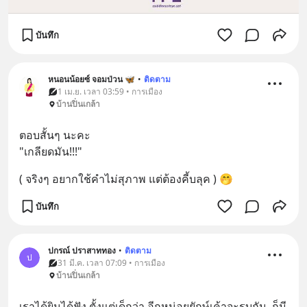
บันทึก
หนอนน้อยซ์ จอมป่วน 🦋
•
ติดตาม
1 เม.ย. เวลา 03:59 • การเมือง
บ้านปิ่นเกล้า
ตอบสั้นๆ นะคะ
"เกลียดมัน!!!"
( จริงๆ อยากใช้คำไม่สุภาพ แต่ต้องคี้บลุค ) 🤭
บันทึก
ปกรณ์ ปราสาททอง
•
ติดตาม
ป
31 มี.ค. เวลา 07:09 • การเมือง
บ้านปิ่นเกล้า
เราได้ยินได้ฟัง ตั้งแต่เด็กว่า อีกหน่อยยักษ์เค้าจะรบกัน  ก็มี