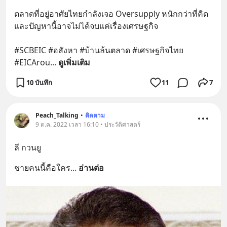
ตลาดที่อยู่อาศัยไทยกำลังเจอ Oversupply หนักกว่าที่คิด 
และปัญหานี้อาจไม่ได้จบแค่เรื่องเศรษฐกิจ 
#SCBEIC #อสังหา #บ้านล้นตลาด #เศรษฐกิจไทย 
#EICArou
... 
ดูเพิ่มเติม
10 บันทึก
11
7
Peach_Talking
•
ติดตาม
9 ต.ค. 2022 เวลา 16:10 • ประวัติศาสตร์
ลี กวนยู
ชายคนนี้คือใคร
... 
อ่านต่อ