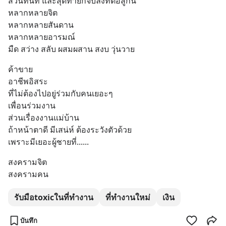
สวนทันที และสุดท้ายก็จบลงที่ต่อสู้กัน
หลากหลายจิต
หลากหลายสันดาน
หลากหลายอารมณ์
มืด สว่าง สลับ ผสมผสาน สงบ วุ่นวาย
ค้าขาย
อาชีพอิสระ
ที่ไม่ต้องไปอยู่ร่วมกับคนเยอะๆ
เพื่อนร่วมงาน
ส่วนเรื่องงานแม่บ้าน
ถ้าหน้าตาดี มีเสน่ห์ ต้องระวังตัวด้วย
เพราะมีเยอะผู้ชายที่......
สงครามจิต
สงครามคน
รับมือtoxicในที่ทำงาน
ที่ทำงานใหม่
เงิน
บันทึก