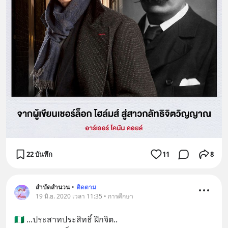
22 บันทึก
11
8
สำบัดสำนวน
•
ติดตาม
19 มิ.ย. 2020 เวลา 11:35 • การศึกษา
🇳🇬 ...ประสาทประสิทธิ์ ฝึกจิต..