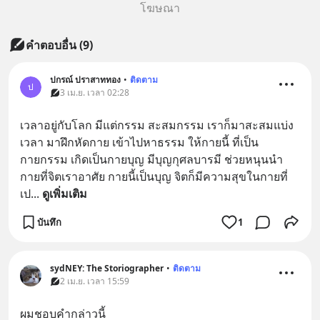
โฆษณา
คำตอบอื่น
(
9
)
ปกรณ์ ปราสาททอง
•
ติดตาม
ป
3 เม.ย. เวลา 02:28
เวลาอยู่กับโลก มีแต่กรรม สะสมกรรม เราก็มาสะสมแบ่ง
เวลา มาฝึกหัดกาย เข้าไปหาธรรม ให้กายนี้ ที่เป็น
กายกรรม เกิดเป็นกายบุญ มีบุญกุศลบารมี ช่วยหนุนนำ
กายที่จิตเราอาศัย กายนี้เป็นบุญ จิตก็มีความสุขในกายที่
เป
... 
ดูเพิ่มเติม
บันทึก
1
sydNEY: The Storiographer
•
ติดตาม
2 เม.ย. เวลา 15:59
ผมชอบคำกล่าวนี้