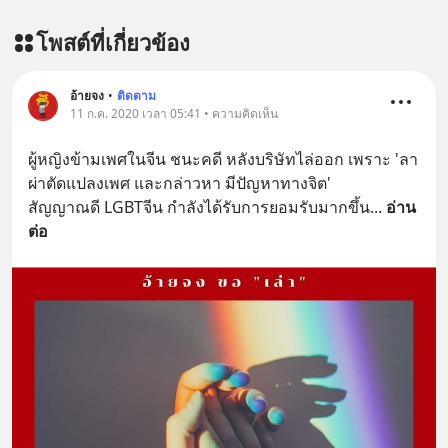
Line OA ด.ดล Blog คลิกเลย -->
https://lin.ee/aMEkyNA
โพสต์ที่เกี่ยวข้อง
========================= 📣
สนับสนุนโดย 📣
=========================
อ้ายจง
•
ติดตาม
11 ก.ค. 2020 เวลา 05:41 • ความคิดเห็น
เครียด หลับยาก ผมอยากแนะนำ
ผลิตภัณฑ์เสริมอาหาร Diip CBD ช่วย
ผู้หญิงข้ามเพศในจีน ชนะคดี หลังบริษัทไล่ออก เพราะ 'ลา
บรรเทาความเครียด ลดความวิตกกังวล
ผ่าตัดแปลงเพศ และกล่าวหา มีปัญหาทางจิต'
เพิ่มการผ่อนคลาย ซึ่งช่วยให้การนอน
สัญญาณดี LGBTจีน กำลังได้รับการยอมรับมากขึ้น
... 
อ่าน
หลับมีประสิทธิภาพมากยิ่งขึ้น 📍 สนใจ
ต่อ
สั่งซื้อสินค้า Diip CBD 💬 LINE :
@diipgeek 🔗 หรือกดลิงก์
https://lin.ee/U91Fzyz