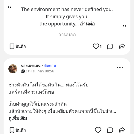
The environment has never defined you.
It simply gives you 
the opportunity
... 
อ่านต่อ
วานบอก
บันทึก
1
นายเมาแมน
•
ติดตาม
2 เม.ย. เวลา 08:56
ช่างหัวมัน ไม่ได้ขอมันกิน… ท่องไว้ครับ
แคร์คนที่ควรแคร์ก็พอ
เก็บคำดูถูกไว้เป็นแรงผลักดัน 
แล้วหัวเราะให้ดังๆ เมื่อเหยียบหัวคนพวกนี้ขึ้นไปสำเ
... 
ดูเพิ่มเติม
บันทึก