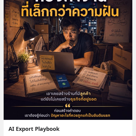
AI Export Playbook