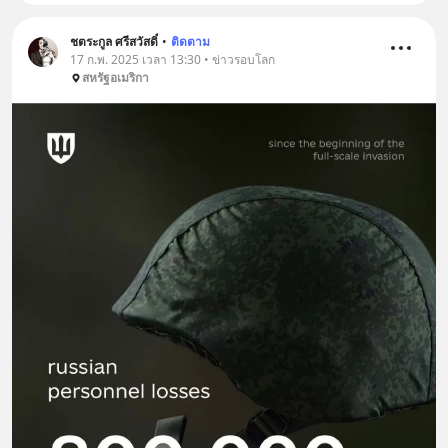
ชตระกูล ศรีสวัสดิ์
•
ติดตาม
17 ก.พ. 2025 เวลา 13:30 • ข่าวรอบโลก
สหรัฐอเมริกา