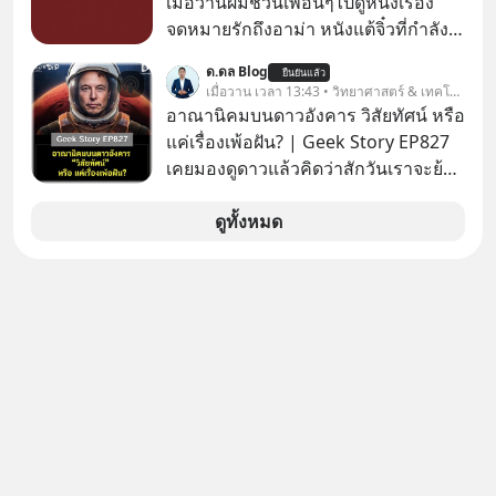
เมื่อวานผมชวนเพื่อนๆไปดูหนังเรื่อง
จดหมายรักถึงอาม่า หนังแต้จิ๋วที่กำลัง
โด่งดังทั่วโลกอยู่ในตอนนี้ เหตุเกิดจาก
ด.ดล Blog
ยืนยันแล้ว
ป๊าผมเห็นโปสเตอร์หนังเรื่องนี้หลาย
เมื่อวาน เวลา 13:43 • วิทยาศาสตร์ & เทคโนโลยี
เดือนก่อนและอยากดูมาก ด้วยเพราะว่า
อาณานิคมบนดาวอังคาร วิสัยทัศน์ หรือ
อากงก็มาจากเมืองจีน ป๊าก็พูดแต้จิ๋วได้
แค่เรื่องเพ้อฝัน? | Geek Story EP827
มีเรื่องราวมีความผูกพันที่ได้ยินตั้งแต่
เคยมองดูดาวแล้วคิดว่าสักวันเราจะย้าย
เด็ก
ไปอยู่บนดาวอังคารตามที่ Elon Musk
หรือ Jeff Bezos บอกไว้หรือเปล่า ภาพ
ดูทั้งหมด
ฝันที่มหาเศรษฐีซิลิคอนแวลลีย์วาดไว้ว่า
มนุษย์นับล้านจะไปสร้างอาณานิคม
ใหม่ ล้อมรอบด้วยเทคโนโลยีสุดล้ำ อาจ
จะฟังดูน่าตื่นเต้น แต่ความจริงที่ถูกซ่อน
ไว้ใต้พรมคือ ดาวอังคารเป็นเพียงนรกที่
เต็มไปด้วยรังสีมรณะและฝุ่นพิษ แล้ว
ทำไมบรรดาผู้นำเทคโนโลยีถึงยัง
พยายามหลอกขายฝันลมๆ แล้งๆ นี้ให้
กับคนทั้งโลก พวกเขากำลังซ่อนความ
ลับอะไรไว้เบื้องหลังโปรเจกต์อวกาศที่