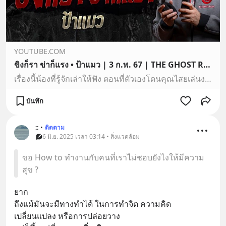
YOUTUBE.COM
ขิงก็รา ข่าก็แรง • ป้าแมว | 3 ก.พ. 67 | THE GHOST RADIO
เรื่องนี้น้องที่รู้จักเล่าให้ฟัง ตอนที่ตัวเองโดนคุณไสยเล่นงาน จนเป็นที่มาของเรื่องชวนหลอนนี้#คุณไสยมนต์ดำ_เดอะโกส #ป้าแมว_เดอะโกสเล่าเรื่องผี ฟังเรื่องหลอน…
บันทึก
::
•
ติดตาม
6 มิ.ย. 2025 เวลา 03:14 • สิ่งแวดล้อม
ขอ How to ทำงานกับคนที่เราไม่ชอบยังไงให้มีความ
สุข ?
ยาก
ถึงแม้มันจะมีทางทำได้ ในการทำจิต ความคิด
เปลี่ยนแปลง หรือการปล่อยวาง