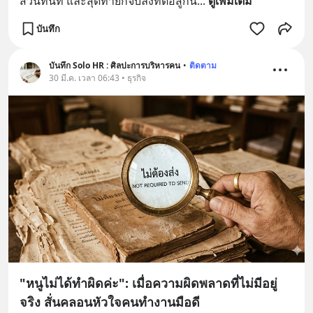
สวนทันที และสุดท้ายก็จบลงที่ต่อสู้กัน
... 
ดูเพิ่มเติม
บันทึก
บันทึก Solo HR : ศิลปะการบริหารคน
•
ติดตาม
30 มี.ค. เวลา 06:43 • ธุรกิจ
"หนูไม่ได้ทำผิดค่ะ": เมื่อความผิดพลาดที่ไม่มีอยู่
จริง สั่นคลอนหัวใจคนทำงานมือดี