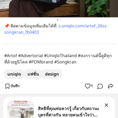
📌 ติดตามข้อมูลเพิ่มเติมได้ที่: 
s.uniqlo.com/artof_26ss-
songkran_fb0403
#Artof #Advertorial #UniqloThailand #สงกรานต์นี้ดูดีทุก
ที่ด้วยยูนิโคล่ #PDMbrand #Songkran
uniqlo
แฟชั่น
design
บันทึก
1
สิทธิที่คุณพ่อควรรู้ เกี่ยวกับสถานะ
บุตรที่ต่างกัน หลายคนเข้าใจว่า