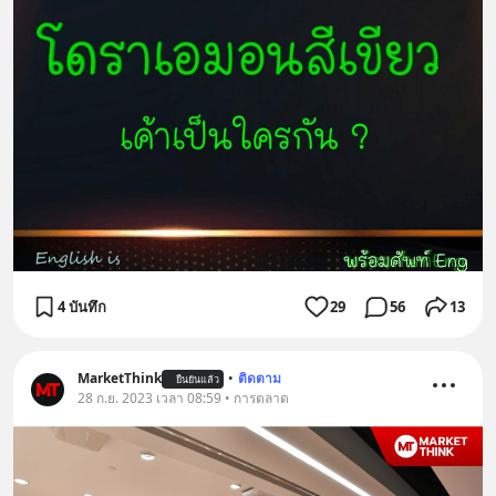
4 บันทึก
29
56
13
MarketThink
•
ติดตาม
ยืนยันแล้ว
28 ก.ย. 2023 เวลา 08:59 • การตลาด