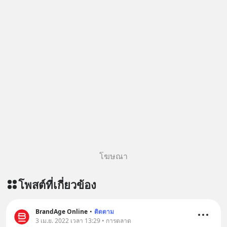
แต่ทางตัน ลองเปิดใจฟัง EP. นี้ แล้วคุณ
จะพบว่า อุปสรรคตรงหน้าอาจเป็นเพียง
ทางเลี้ยวที่พาคุณไปเจอชีวิตที่ดีกว่าเดิม
#Greenlights
#MatthewMcConaughey #พัฒนาตัว
เอง #MissionToTheMoon
#missiontothemoonpodcast
โฆษณา
โพสต์ที่เกี่ยวข้อง
BrandAge Online
•
ติดตาม
3 เม.ย. 2022 เวลา 13:29 • การตลาด