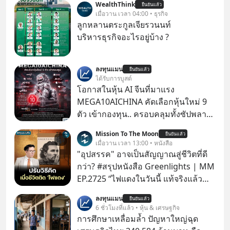
WealthThink
ยืนยันแล้ว
เมื่อวาน เวลา 04:00 • ธุรกิจ
ลูกหลานตระกูลเจียรวนนท์
บริหารธุรกิจอะไรอยู่บ้าง ?
ลงทุนแมน
ยืนยันแล้ว
ได้รับการบูสต์
โอกาสในหุ้น AI จีนที่มาแรง
MEGA10AICHINA คัดเลือกหุ้นใหม่ 9
ตัว เข้ากองทุน.. ครอบคลุมทั้งซัปพลาย
เชน AI จีน พิเศษ ช่วง 3 - 19 ส.ค. 69 มี
Mission To The Moon
ยืนยันแล้ว
โปรโมชัน ลด 50% ค่าธรรมเนียมซื้อ |
เมื่อวาน เวลา 13:00 • หนังสือ
ยอด 2 ล้านบาทขึ้นไป ฟรีค่าธรรมเนียม
"อุปสรรค" อาจเป็นสัญญาณสู่ชีวิตที่ดี
ซื้อ
กว่า? #สรุปหนังสือ Greenlights | MM
EP.2725 “ไฟแดงในวันนี้ แท้จริงแล้ว
อาจเป็นสัญญาณไฟเขียวที่ยังไม่ถึงเวลา
ลงทุนแมน
ยืนยันแล้ว
เปลี่ยนสี” McConaughey ดาราดาวรุ่ง
6 ชั่วโมงที่แล้ว • หุ้น & เศรษฐกิจ
ในยุคหนึ่ง เคยปฏิเสธเงินค่าตัวหนังรอม
การศึกษาเหลื่อมล้ำ ปัญหาใหญ่ฉุด
คอมที่สูงถึง 14.5 ล้านดอลลาร์ (หรือ