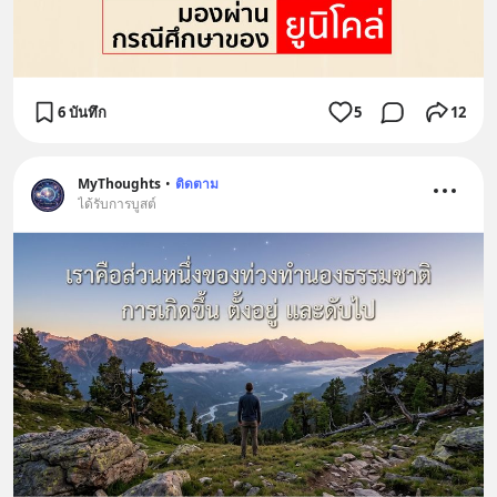
6 บันทึก
5
12
MyThoughts
•
ติดตาม
ได้รับการบูสต์