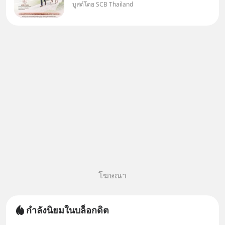
บูสต์โดย SCB Thailand
"เมื่อเป็นลูกของพ่อและแม่ ก็ย่อม
เป็นบุตรชอบด้วยกฎหมายของทั้ง
สองฝ่าย" แต่ในความเป็นจริง
กฎหมายไทยไม่ได้กำหนดไว้แบบ
นั้น
โฆษณา
กำลังนิยมในบล็อกดิต