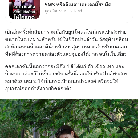
SMS หรืออีเมล” เคยเจอมั้ย? มีคน
บูสต์โดย SCB Thailand
อ้างว่าโทรจากธนาคาร บอกว่า
บัญชีมีปัญหา แล้วให้กดลิงก์โน่นนี่
หรือสแกนคิวอาร์โค้ดทันที มาฟัง
เป็นอีกครั้งที่กลับมาร่วมมือกับยูนิโคล่ดีไซน์กระเป๋าสะพาย
“ป้าเก๋าเล่ากลโกง” เพื่อรู้ทันมุก
ขนาดใหญ่เหมาะสำหรับใช้ในชีวิตประจำวัน วัสดุผ้าเคลือบ
หลอกลวงในคราบ
สะท้อนหยดน้ำและมีน้ำหนักเบาสุดๆ เหมาะสำหรับคนแอค
ทีฟที่ต้องการความคล่องตัวและจุของได้มาก จบในใบเดียว ​
คอลเลกชันนี้นอกจากจะมีถึง 4 สี ได้แก่ ดำ เขียว เทา และ
น้ำตาล แต่ละสีไม่ซ้ำลายกัน ครั้งนี้ออกสีน่ารักสไตล์พาสเท
ลมาด้วย เหมาะใช้เป็นกระเป๋าอเนกประสงค์ หรือจะใส่
อุปกรณ์ออกกำลังกายก็คล่องตัว ​