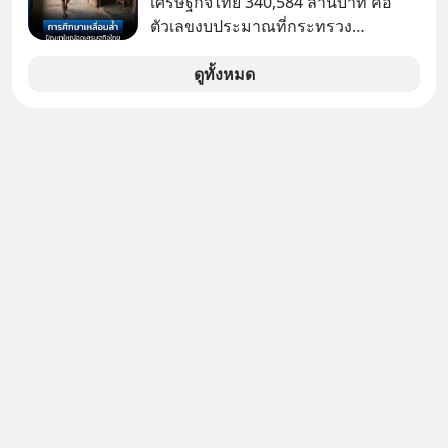
เศรษฐกิจไทย 340,584 ล้านบาท คือ
ราว 500 ล้านบาท) เพียงเพราะเขาไม่
ตัวเลขงบประมาณที่กระทรวง
อยากขังตัวเองไว้ในกล่องเดิมๆ ผลที่
ศึกษาธิการ ได้รับจัดสรรในงบประมาณ
ตามมาคือ โทรศัพท์ของเขากลายเป็น
รายจ่ายประจำปี 2568 ซึ่งมากที่สุดเป็น
ดูทั้งหมด
ความเงียบสนิทนานถึง 14 เดือนเต็ม แต่
อันดับ 2 รองจากกระทรวงการคลัง
ความเงียบและ "ไฟแดง" ในวันนั้นกลับ
กลายเป็นการถอยหลังเพื่อตั้งหลัก จนส่ง
ให้เขาก้าวขึ้นไปยืนถือรางวัลออสการ์
ในบทบาทที่เปลี่ยนชีวิตเขาไปตลอดกาล
ใน MM EP. นี้ เราจะมาร่วมถอดรหัส
และปรับวิธีคิดกันว่า Greenlight (ไฟ
เขียว) จะสร้างมันขึ้นมาล่วงหน้าด้วย
วินัยและความพร้อมได้อย่างไร?
Yellowlight (ไฟเหลือง) จะรับมือกับ
สัญญาณเตือน และชะลอตัวอย่างมีสติ
อย่างไร? Redlight (ไฟแดง) จะเปลี่ยน
อุปสรรคและความผิดพลาดให้กลายเป็น
บทเรียนที่ส่งเราไปได้ไกลกว่าเดิมได้
อย่างไร? หากคุณกำลังรู้สึกว่าชีวิตเจอ