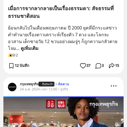
เมื่อการจากลากลายเป็นเรื่องธรรมดา: สัจธรรมที่
ธรรมชาติสอน
ย้อนกลับไปในเดือนพฤษภาคม ปี 2000 ยุคที่มีกระแสข่าว
คำทำนายเรื่องดาวเคราะห์เรียงตัว 7 ดวง และโลกจะ
อวสาน เด็กชายวัย 12 ขวบอย่างผมจู่ๆ ก็ถูกความกลัวตาย
โจม
... 
ดูเพิ่มเติม
2
12 บันทึก
37
3
15
กรุงเทพธุรกิจ
•
ติดตาม
ยืนยันแล้ว
24 ม.ค. 2024 เวลา 12:00 • ธุรกิจ