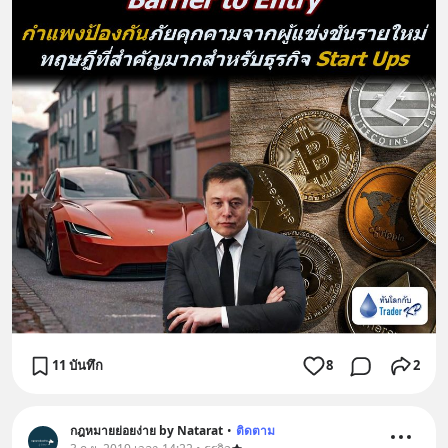
11 บันทึก
8
2
กฎหมายย่อยง่าย by Natarat
•
ติดตาม