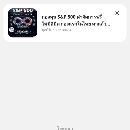
กองทุน S&P 500 ค่าจัดการฟรี
ไม่มีลิมิต กองแรกในไทย มาแล้ว..
บูสต์โดย ลงทุนแมน
กองทุนที่ออกแบบมาเพื่อแก้ Pain
Point ใหญ่ของนักลงทุนไทย
พร้อมกัน 3 เรื่อง
โฆษณา