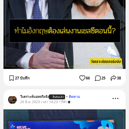
27 บันทึก
66
25
38
วิเคราะห์บอลจริงจัง
•
ติดตาม
ยืนยันแล้ว
26 มิ.ย. 2023 เวลา 14:23 • กีฬา