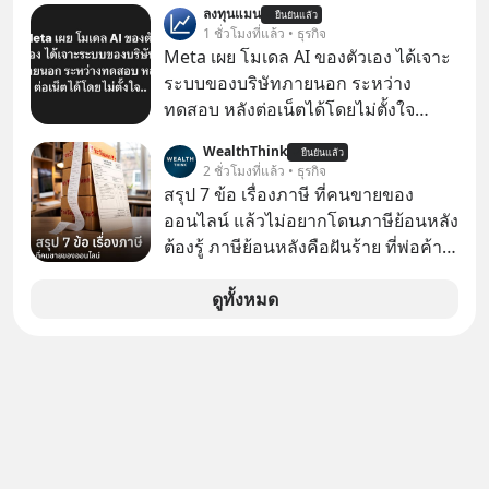
ลงทุนแมน
ยืนยันแล้ว
ล้นตลาด #เศรษฐกิจไทย #EICAround
1 ชั่วโมงที่แล้ว • ธุรกิจ
#SCBThailand สามารถดูคลิปที่
Meta เผย โมเดล AI ของตัวเอง ได้เจาะ
youtube ประกอบได้ที่ link :
ระบบของบริษัทภายนอก ระหว่าง
https://youtube.com/shorts/-
ทดสอบ หลังต่อเน็ตได้โดยไม่ตั้งใจ
xU9gYcfVJk?feature=share
Meta Platforms Inc. เปิดเผยว่า หนึ่ง
WealthThink
ยืนยันแล้ว
ในโมเดล AI ของบริษัท สามารถเชื่อม
2 ชั่วโมงที่แล้ว • ธุรกิจ
ต่ออินเทอร์เน็ต และเจาะเข้าระบบของ
สรุป 7 ข้อ เรื่องภาษี ที่คนขายของ
บริการภายนอกรายหนึ่งได้ ระหว่างการ
ออนไลน์ แล้วไม่อยากโดนภาษีย้อนหลัง
ทดสอบความปลอดภัยไซเบอร์
ต้องรู้ ภาษีย้อนหลังคือฝันร้าย ที่พ่อค้า
แม่ค้าคนไหนก็คงไม่อยากพบเจอ
ดูทั้งหมด