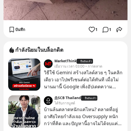
บันทึก
1
1
กำลังนิยมในบล็อกดิต
MarketThink
ยืนยันแล้ว
เมื่อวาน เวลา 03:00 • การตลาด
วิธีใช้ Gemini สร้างสไลด์สวย ๆ ในคลิก
เดียว เอาไปพรีเซนต์ต่อได้ทันที เมื่อไม่
นานมานี้ Google เพิ่งอัปเดตความ
สามารถใหม่ให้กับ Google Slides ให้
SCB Thailand
ยืนยันแล้ว
สามารถใช้ Gemini ช่วยสร้างสไลด์นำ
ได้รับการบูสต์
เสนอแบบสวย ๆ ได้ในคลิกเดียว ไม่ต้อง
บ้านล้นตลาดหนักแค่ไหน? ตลาดที่อยู่
เสียเวลาทำเองอีกต่อไป
อาศัยไทยกำลังเจอ Oversupply หนัก
กว่าที่คิด และปัญหานี้อาจไม่ได้จบแค่
เรื่องเศรษฐกิจ #SCBEIC #อสังหา #บ้าน