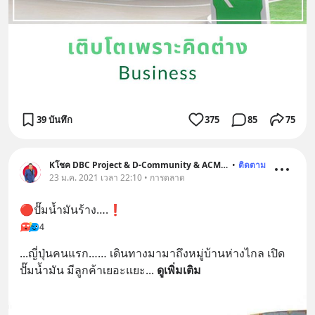
39 บันทึก
375
85
75
Kโชค DBC Project & D-Community & ACM DNW Platform
•
ติดตาม
23 ม.ค. 2021 เวลา 22:10 • การตลาด
🔴ปั๊มน้ำมันร้าง….❗
4
...ญี่ปุ่นคนแรก…… เดินทางมามาถึงหมู่บ้านห่างไกล เปิด
ปั๊มน้ำมัน มีลูกค้าเยอะแยะ
... 
ดูเพิ่มเติม