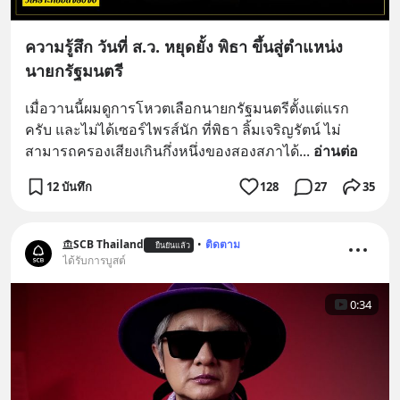
ความรู้สึก วันที่ ส.ว. หยุดยั้ง พิธา ขึ้นสู่ตำแหน่ง
นายกรัฐมนตรี
เมื่อวานนี้ผมดูการโหวตเลือกนายกรัฐมนตรีตั้งแต่แรก
ครับ และไม่ได้เซอร์ไพรส์นัก ที่พิธา ลิ้มเจริญรัตน์ ไม่
สามารถครองเสียงเกินกึ่งหนึ่งของสองสภาได้
... 
อ่านต่อ
12 บันทึก
128
27
35
SCB Thailand
•
ติดตาม
ยืนยันแล้ว
ได้รับการบูสต์
0:34