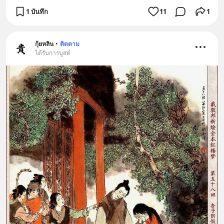
1 บันทึก
11
1
กุ้ยหลิน
•
ติดตาม
ได้รับการบูสต์