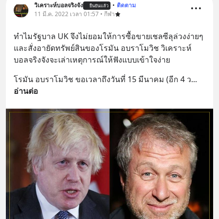
วิเคราะห์บอลจริงจัง
•
ติดตาม
ยืนยันแล้ว
11 มี.ค. 2022 เวลา 01:57 • กีฬา
ทำไมรัฐบาล UK จึงไม่ยอมให้การซื้อขายเชลซีลุล่วงง่ายๆ 
และสั่งอายัดทรัพย์สินของโรมัน อบราโมวิช วิเคราะห์
บอลจริงจังจะเล่าเหตุการณ์ให้ฟังแบบเข้าใจง่าย
โรมัน อบราโมวิช ขอเวลาถึงวันที่ 15 มีนาคม (อีก 4 ว
... 
อ่านต่อ