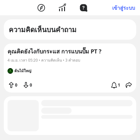
เข้าสู่ระบบ
ความคิดเห็นบนคำถาม
คุณคิดยังไงกับกระแส การแบนปั๊ม PT ?
4 เม.ย. เวลา 05:20 • ความคิดเห็น • 3 คำตอบ
ต้นไม้ใหญ่
0
0
1