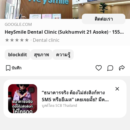
ติดต่อเรา
GOOGLE.COM
HeySmile Dental Clinic (Sukhumvit 21 Asoke) · 155/8 Sukhumvit 21 Rd, Klongtueynuea Watthana, Bangkok 10110, Thailand
★★★★★ · Dental clinic
blockdit
สุขภาพ
ความรู้
บันทึก
“ธนาคารจริง ต้องไม่ส่งลิงก์ทาง
SMS หรืออีเมล” เคยเจอมั้ย? มีคน
บูสต์โดย SCB Thailand
อ้างว่าโทรจากธนาคาร บอกว่า
บัญชีมีปัญหา แล้วให้กดลิงก์โน่นนี่
หรือสแกนคิวอาร์โค้ดทันที มาฟัง
“ป้าเก๋าเล่ากลโกง” เพื่อรู้ทันมุก