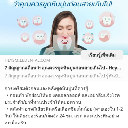
เรียนรู้เพิ่มเติม
HEYSMILEDENTAL.COM
7 สัญญาณเตือนว่าคุณควรขูดหินปูนก่อนสายเกินไป - HeySmile Dental Clinic
7 สัญญาณเตือนว่าคุณควรขูดหินปูนก่อนสายเกินไป รู้ทันปัญหาช่องปาก เหงือกอักเสบ ฟันโยก กลิ่นปาก พร้อมสิทธิขูดหินปูนประกันสังคมใกล้ฉัน
การเตรียมตัวก่อนและหลังขูดหินปูนที่ควรรู้
  • ก่อนทำ พักผ่อนให้พอ งดแอลกอฮอล์ และอย่าลืมแจ้งโรค
ประจำตัว/ยาที่ทานประจำให้หมอทราบ
  • หลังทำ อาจมีเสียวฟันหรือเลือดซึมเล็กน้อย (หายเองใน 1-2 
วัน) ให้เลี่ยงของร้อน/เผ็ดจัด 24 ชม. แรก และแปรงฟันอย่าง
เบามือครับ