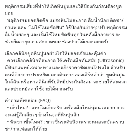
พฤติกรรมเสี่ยงที่ทำให้เกิดหินปูนและวิธีป้องกันก่อนต้องขูด
บ่อย
  พฤติกรรมยอดฮิตคือ แปรงฟันไม่สะอาด ดื่มน้ำน้อย ติดชา/
กาแฟ และ "ไม่ใช้ไหมขัดฟัน" วิธีป้องกันง่ายๆ: ปรับพฤติกรรม 
ดื่มน้ำเยอะๆ และเริ่มใช้ไหมขัดฟันทุกวันหลังมื้ออาหาร จะ
ช่วยยืดอายุความสะอาดของช่องปากได้เยอะเลยครับ
เลือกคลินิกขูดหินปูนอย่างไรให้ปลอดภัยและคุ้มค่า
  ควรเลือกคลินิกที่สะอาด ใช้เครื่องมือทันสมัย (Ultrasonic) 
มีทันตแพทย์เฉพาะทาง และแจ้งราคาชัดเจนโปร่งใส สำหรับ
คนที่ต้องการประหยัดเวลาเดินทาง ลองเสิร์ชคำว่า ขูดหินปูน 
ใกล้ฉัน หรือหาคลินิกที่รับสิทธิประกันสังคม จะช่วยให้สะดวก
และประหยัดค่าใช้จ่ายได้มากครับ
คำถามที่พบบ่อย (FAQ)
  • เจ็บไหม? : แทบไม่เจ็บครับ เครื่องมือใหม่นุ่มนวลมาก อาจ
จะแค่รู้สึกเสียวๆ บ้างในจุดที่หินปูนลึก
  • ฟันขาวขึ้นไหม? : ขาวขึ้นระดับนึง เพราะหมอจะขัดคราบ
ชา/กาแฟออกให้ด้วย