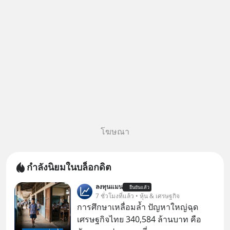
หลอกลวงในคราบ
โฆษณา
กำลังนิยมในบล็อกดิต
ลงทุนแมน
ยืนยันแล้ว
7 ชั่วโมงที่แล้ว • หุ้น & เศรษฐกิจ
การศึกษาเหลื่อมล้ำ ปัญหาใหญ่ฉุด
เศรษฐกิจไทย 340,584 ล้านบาท คือ