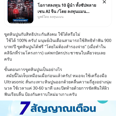
โอกาสลงทุน 10 ผู้นำ ทั้งซัปพลาย
เชน AI จีน /โดย ลงทุนแมน
บูสต์โดย ลงทุนแมน
✅ลงทุนตรง คัด 10 ผู้นำเน้น ๆ ใน
ธีม AI จีน ✅คัดเลือกหุ้นใหม่ 9 ตัว
เข้ากองทุน ✅ร่วมเป็นเจ้าของ
ขูดหินปูนกับสิทธิประกันสังคม ใช้ได้หรือไม่
ผู้นำ AI จีน ตั้งแต่โรงงานผลิตชิป
  ใช้ได้ 100% ครับ! มนุษย์เงินเดือนสามารถใช้สิทธิทำฟัน 900 
หน่วยความจำ โมเดล
บาท/ปี ขูดหินปูนได้ฟรี "โดยไม่ต้องสำรองจ่าย" (เมื่อทำใน
คลินิกที่ร่วมโครงการ) แค่พกบัตรประชาชนใบเดียวจบเลย
ครับ
ขั้นตอนการขูดหินปูนเป็นอย่างไร
  สมัยนี้ไม่เจ็บเหมือนเมื่อก่อนแล้วครับ! หมอจะใช้เครื่องมือ 
Ultrasonic สั่นกะเทาะหินปูนออกด้วยคลื่นความถี่สูงอย่างนุ่ม
นวล ใช้เวลาแค่ 30-60 นาที และปิดท้ายด้วยการขัดฟันให้ผิว
ฟันเรียบลื่น ป้องกันคราบใหม่มาเกาะครับ