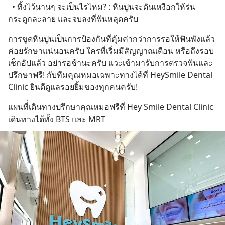
  • ทิ้งไว้นานๆ จะเป็นไรไหม? : หินปูนจะดันเหงือกให้ร่น 
กระดูกละลาย และจบลงที่ฟันหลุดครับ
การขูดหินปูนเป็นการป้องกันที่คุ้มค่ากว่าการรอให้ฟันพังแล้ว
ค่อยรักษาแน่นอนครับ ใครที่เริ่มมีสัญญาณเตือน หรือถึงรอบ
เช็กอัปแล้ว อย่ารอช้านะครับ แวะเข้ามารับการตรวจฟันและ
ปรึกษาฟรี! กับทีมคุณหมอเฉพาะทางได้ที่ HeySmile Dental 
Clinic ยินดีดูแลรอยยิ้มของทุกคนครับ!
แผนที่่เดินทางปรึกษาคุณหมอฟรีที่ Hey Smile Dental Clinic 
เดินทางได้ทั้ง BTS และ MRT