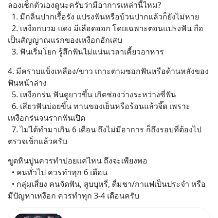
ลองเช็กตัวเองดูนะครับว่ามีอาการเหล่านี้ไหม?
  1. มีกลิ่นปากเรื้อรัง แปรงฟันหรือบ้วนปากแล้วก็ยังไม่หาย
  2. เหงือกบวม แดง มีเลือดออก โดยเฉพาะตอนแปรงฟัน ถือ
เป็นสัญญาณแรกของเหงือกอักเสบ
  3. ฟันเริ่มโยก รู้สึกฟันไม่แน่นเวลาเคี้ยวอาหาร
4. มีคราบแข็งเหลือง/ขาว เกาะตามซอกฟันหรือด้านหลังของ
ฟันหน้าล่าง
  5. เหงือกร่น ฟันดูยาวขึ้น เกิดช่องว่างระหว่างซี่ฟัน
  6. เสียวฟันบ่อยขึ้น ทานของเย็นหรือร้อนแล้วจี๊ด เพราะ
เหงือกร่นจนรากฟันเปิด
  7. ไม่ได้ทำมาเกิน 6 เดือน ถึงไม่มีอาการ ก็ถึงรอบที่ต้องไป
ตรวจเช็กแล้วครับ
ขูดหินปูนควรทำบ่อยแค่ไหน ถึงจะเพียงพอ
  • คนทั่วไป ควรทำทุก 6 เดือน
  • กลุ่มเสี่ยง คนจัดฟัน, สูบบุหรี่, ดื่มชา/กาแฟเป็นประจำ หรือ
มีปัญหาเหงือก ควรทำทุก 3-4 เดือนครับ