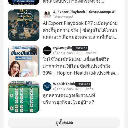
ตัวเลขงบประมาณที่กระทรวง
ศึกษาธิการ ได้รับจัดสรรในงบประมาณ
Ai Export Playbook | นักรบส่งออกยุค AI
รายจ่ายประจำปี 2568 ซึ่งมากที่สุดเป็น
ได้รับการบูสต์
อันดับ 2 รองจากกระทรวงการคลัง
AI Export Playbook EP7 : เมื่อทุกฝ่าย
ต่างก็พูดความจริง | ข้อมูลไม่ได้โกหก
แต่คนเราเลือกมองเฉพาะส่วนที่เกี่ยวกับ
ตัวเองเสมอ
กรุงเทพธุรกิจ
ยืนยันแล้ว
เมื่อวาน เวลา 13:00 • สุขภาพ
ไม่ใช้ไหมขัดฟันเลย...เสี่ยงเสียชีวิต
มากกว่าคนใช้ไหมขัดฟันประจำถึง
30% | Hop on Health แค่แปรงฟันคง
ไม่พอ..จากการวิจัยตามเก็บข้อมูลผู้สูง
WealthThink
ยืนยันแล้ว
อายุ 5,000 คน มีข้อมูลที่น่าสนใจเกี่ยว
เมื่อวาน เวลา 04:00 • ธุรกิจ
กับโรคต่างๆที่เกิดจากการไม่ใช้ไหมขัด
ลูกหลานตระกูลเจียรวนนท์
ฟันเป็นประจำ เสี่ยงเกิดโรคนำไปสู่การ
บริหารธุรกิจอะไรอยู่บ้าง ?
เสียชีวิต...อะไรคือสาเหตุติดตามได้ใน
Hop On Health
ดูทั้งหมด