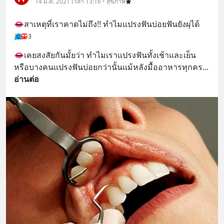
14 มี.ค. 2021 เวลา 13:16 • สุขภาพ
👄สาเหตุที่เราคาดไม่ถึง!! ทำไมแปรงฟันบ่อยฟันยังผุได้
3
👄เคยสงสัยกันมั้ยว่า ทำไมเราแปรงฟันทั้งเช้าและเย็น 
หรือบางคนแปรงฟันบ่อยกว่านั้นแม้หลังมื้ออาหารทุกคร
... 
อ่านต่อ