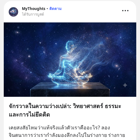
MyThoughts
•
ติดตาม
ได้รับการบูสต์
จักรวาลในความว่างเปล่า: วิทยาศาสตร์ ธรรมะ
และการไม่ยึดติด
เคยสงสัยไหมว่าแท้จริงแล้วตัวเราคืออะไร? ลอง
จินตนาการว่าเรากำลังมองลึกลงไปในร่างกาย ร่างกาย