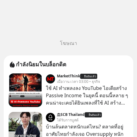
โฆษณา
กำลังนิยมในบล็อกดิต
MarketThink
ยืนยันแล้ว
เมื่อวาน เวลา 03:00 • ธุรกิจ
ใช้ AI ทำเพลงลง YouTube ไอเดียสร้าง
Passive Income ในยุคนี้ ตอนนี้หลาย ๆ
คนน่าจะเคยได้ยินเพลงที่ใช้ AI สร้าง
ผ่านหูกันมาบ้าง เช่น เพลง “ไม่มีใคร
SCB Thailand
ยืนยันแล้ว
รู้ตัวเรา” จากช่องชื่อว่า UNHEARD
ได้รับการบูสต์
MUSIC ที่ตอนนี้มียอดรับชมกว่า 26
บ้านล้นตลาดหนักแค่ไหน? ตลาดที่อยู่
ล้านครั้งแล้ว
อาศัยไทยกำลังเจอ Oversupply หนัก