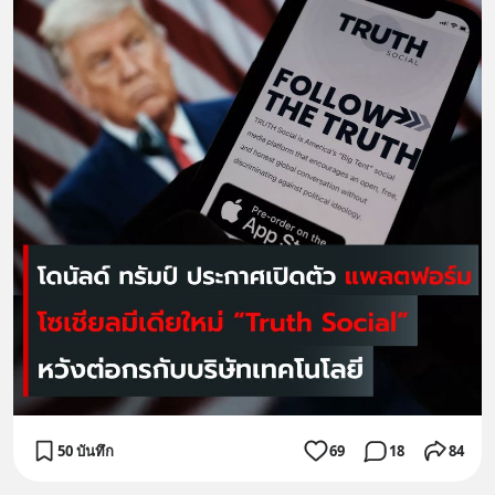
50 บันทึก
69
18
84