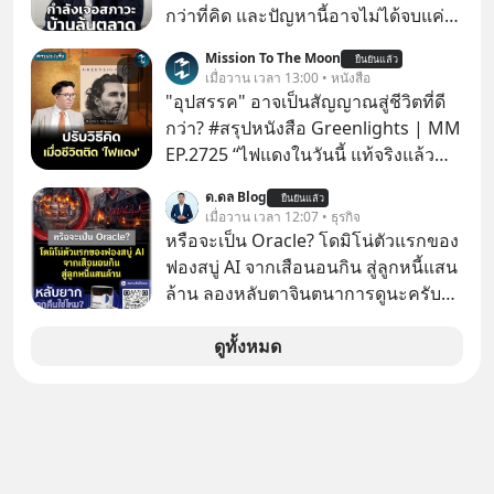
กว่าที่คิด และปัญหานี้อาจไม่ได้จบแค่
เรื่องเศรษฐกิจ #SCBEIC #อสังหา #บ้าน
Mission To The Moon
ยืนยันแล้ว
ล้นตลาด #เศรษฐกิจไทย #EICAround
เมื่อวาน เวลา 13:00 • หนังสือ
#SCBThailand สามารถดูคลิปที่
"อุปสรรค" อาจเป็นสัญญาณสู่ชีวิตที่ดี
youtube ประกอบได้ที่ link :
กว่า? #สรุปหนังสือ Greenlights | MM
https://youtube.com/shorts/-
EP.2725 “ไฟแดงในวันนี้ แท้จริงแล้ว
xU9gYcfVJk?feature=share
อาจเป็นสัญญาณไฟเขียวที่ยังไม่ถึงเวลา
ด.ดล Blog
ยืนยันแล้ว
เปลี่ยนสี” McConaughey ดาราดาวรุ่ง
เมื่อวาน เวลา 12:07 • ธุรกิจ
ในยุคหนึ่ง เคยปฏิเสธเงินค่าตัวหนังรอม
หรือจะเป็น Oracle? โดมิโน่ตัวแรกของ
คอมที่สูงถึง 14.5 ล้านดอลลาร์ (หรือ
ฟองสบู่ AI จากเสือนอนกิน สู่ลูกหนี้แสน
ราว 500 ล้านบาท) เพียงเพราะเขาไม่
ล้าน ลองหลับตาจินตนาการดูนะครับว่า
อยากขังตัวเองไว้ในกล่องเดิมๆ ผลที่
ถ้าหากเราต้องทำงานกับบริษัทที่ขึ้นชื่อ
ตามมาคือ โทรศัพท์ของเขากลายเป็น
ว่าเขี้ยวลากดินสุดๆ มันจะน่าปวดหัว
ดูทั้งหมด
ความเงียบสนิทนานถึง 14 เดือนเต็ม แต่
ขนาดไหน…
ความเงียบและ "ไฟแดง" ในวันนั้นกลับ
กลายเป็นการถอยหลังเพื่อตั้งหลัก จนส่ง
ให้เขาก้าวขึ้นไปยืนถือรางวัลออสการ์
ในบทบาทที่เปลี่ยนชีวิตเขาไปตลอดกาล