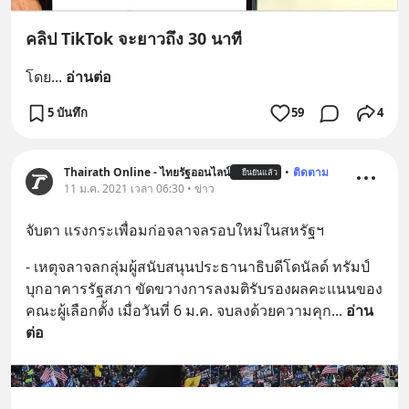
คลิป TikTok จะยาวถึง 30 นาที
โดย
... 
อ่านต่อ
5 บันทึก
59
4
Thairath Online - ไทยรัฐออนไลน์
•
ติดตาม
ยืนยันแล้ว
11 ม.ค. 2021 เวลา 06:30 • ข่าว
จับตา แรงกระเพื่อมก่อจลาจลรอบใหม่ในสหรัฐฯ
- เหตุจลาจลกลุ่มผู้สนับสนุนประธานาธิบดีโดนัลด์ ทรัมป์ 
บุกอาคารรัฐสภา ขัดขวางการลงมติรับรองผลคะแนนของ
คณะผู้เลือกตั้ง เมื่อวันที่ 6 ม.ค. จบลงด้วยความคุก
... 
อ่าน
ต่อ