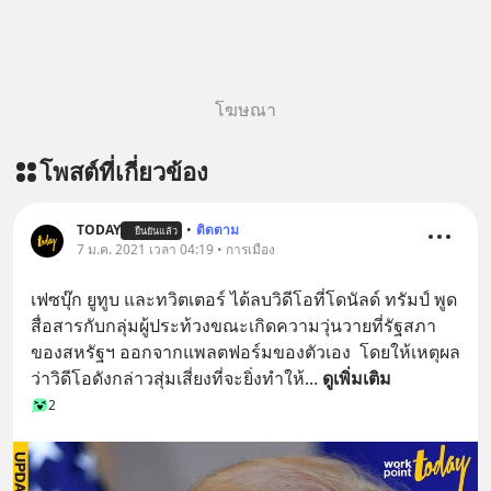
โฆษณา
โพสต์ที่เกี่ยวข้อง
TODAY
•
ติดตาม
ยืนยันแล้ว
7 ม.ค. 2021 เวลา 04:19 • การเมือง
เฟซบุ๊ก ยูทูบ และทวิตเตอร์ ได้ลบวิดีโอที่โดนัลด์ ทรัมป์ พูด
สื่อสารกับกลุ่มผู้ประท้วงขณะเกิดความวุ่นวายที่รัฐสภา
ของสหรัฐฯ ออกจากแพลตฟอร์มของตัวเอง  โดยให้เหตุผล
ว่าวิดีโอดังกล่าวสุ่มเสี่ยงที่จะยิ่งทำให้
... 
ดูเพิ่มเติม
2