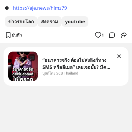
●
https://aje.news/hlmz79​
ข่าวรอบโลก
สงคราม
youtube
บันทึก
1
“ธนาคารจริง ต้องไม่ส่งลิงก์ทาง
SMS หรืออีเมล” เคยเจอมั้ย? มีคน
บูสต์โดย SCB Thailand
อ้างว่าโทรจากธนาคาร บอกว่า
บัญชีมีปัญหา แล้วให้กดลิงก์โน่นนี่
หรือสแกนคิวอาร์โค้ดทันที มาฟัง
“ป้าเก๋าเล่ากลโกง” เพื่อรู้ทันมุก
หลอกลวงในคราบ