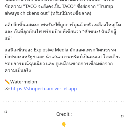
ข้อความ "TACO จะยังคงเป็น TACO" ซึ่งย่อจาก "Trump 
always chickens out" (ทรัมป์มักจะขี้ขลาด)
คลิปอีกชิ้นแสดงภาพทรัมป์ที่ถูกการ์ตูนด้วยหัวเหลืองใหญ่โต 
และ ก้นที่ลุกเป็นไฟ พร้อมป้ายที่เขียนว่า "ชัยชนะ! ฉันคือผู้
แพ้"
แอนิเมชั่นของ Explosive Media มักสอดแทรกวัฒนธรรม
ป็อปของสหรัฐฯ และ นำเสนอภาพทรัมป์เป็นคนแก่ โดดเดี่ยว 
ชอบอารมณ์ฉุนเฉียว และ ดูเหมือนขาดการเชื่อมต่อจาก
ความเป็นจริง
✏️Watermelon
>> 
https://shoperteam.vercel.app
Credit :
👇