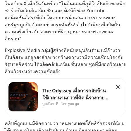
โพสต์บน X เมื่อวันจันทร์ว่า "ในดินแดนที่ภูมิใจเป็นเจ้าของพิก
ซาร์ ดรีมเวิกส์แอนิเมชัน และ ดิสนีย์ ช่อง YouTube 
แอนิเมชันอิสระที่เติบโตจากการนำเสนอการรุกรานของ
สหรัฐฯ ถูกปิดตัวลงอย่างกระทันหัน! ทำไม? เพียงเพื่อปิดกั้น
ความจริงเกี่ยวกับ สงครามที่ผิดกฎหมายของพวกเขาต่อ
อิหร่าน"
Explosive Media กลุ่มผู้สร้างที่สนับสนุนอิหร่าน แม้อ้างว่า
เป็นอิสระ แต่ถูกสงสัยอย่างกว้างขวางว่ามีความเชื่อมโยงกับ
รัฐบาลอิหร่าน ได้ผลิตคลิปแอนิเมชั่นหลายชุดที่มียอดวิวหลาย
ล้านวิวระหว่างความขัดแย้ง
The Odyssey เมื่อการกลับบ้าน
ใช้เวลานานกว่าที่คิด นี่ร่างกาย
บูสต์โดย Before you go
เราต้องการกลับบ้านจริงหรือ
(SPOILED ALERT!!!) 🔥 264.1
คลิปที่ถูกแบนมีข้อความว่า "หนทางบดขยี้ลัทธิจักรวรรดินิยม
ได้แสดงแก่โลกแล้ว ทรัมป์ยอมจำนน อิหร่านชนะ" พร้อม