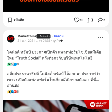
3 บันทึก
10
2
MarketThink
•
ติดตาม
ยืนยันแล้ว
21 ต.ค. 2021 เวลา 04:36 • ธุรกิจ
โดนัลด์ ทรัมป์ ประกาศเปิดตัว แพลตฟอร์มโซเชียลมีเดีย
ใหม่ “Truth Social” หวังต่อกรกับบริษัทเทคโนโลยี
9
อดีตประธานาธิบดี โดนัลด์ ทรัมป์ ได้ออกมาประกาศว่า 
เขาจะเปิดตัวแพลตฟอร์มโซเชียลมีเดียของตัวเอง ที่ชื่
... 
อ่านต่อ
5