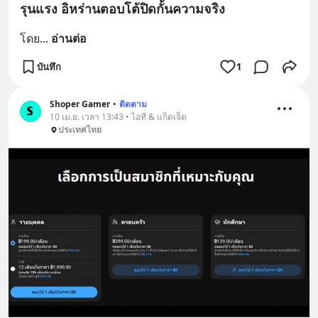
รุนแรง อิหร่านตอบโต้ปิดกั้นความจริง
โดย
... 
อ่านต่อ
บันทึก
1
Shoper Gamer
•
ติดตาม
10 เม.ย. เวลา 13:43 • ไอที & แก็ดเจ็ต
ประเทศไทย