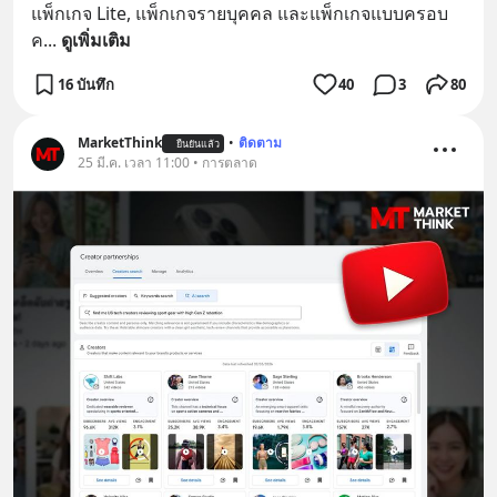
แพ็กเกจ Lite, แพ็กเกจรายบุคคล และแพ็กเกจแบบครอบ
ค
... 
ดูเพิ่มเติม
16 บันทึก
40
3
80
MarketThink
•
ติดตาม
ยืนยันแล้ว
25 มี.ค. เวลา 11:00 • การตลาด