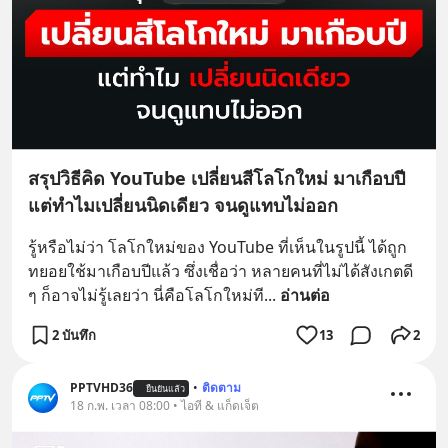
สรุปวิธีคิด YouTube เปลี่ยนสีโลโกใหม่ มาเกือบปี
แต่ทำไมเปลี่ยนนิดเดียว จนดูแทบไม่ออก
รู้หรือไม่ว่า โลโกใหม่ของ YouTube ที่เห็นในรูปนี้ ได้ถูก
ทยอยใช้มาเกือบปีแล้ว ซึ่งเชื่อว่า หลายคนที่ไม่ได้สังเกตดี 
ๆ ก็อาจไม่รู้เลยว่า นี่คือโลโกใหม่ที
... 
อ่านต่อ
2 บันทึก
13
2
PPTVHD36
•
ติดตาม
ยืนยันแล้ว
18 ก.พ. เวลา 08:00 • ไอที & แก็ดเจ็ต