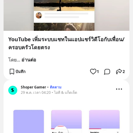
YouTube เพิ่มระบบแชทในแอปแชร์วิดีโอกับเพื่อน/
ครอบครัวโดยตรง
โดย
... 
อ่านต่อ
บันทึก
1
2
Shoper Gamer
•
ติดตาม
29 พ.ค. เวลา 04:20 • ไอที & แก็ดเจ็ต