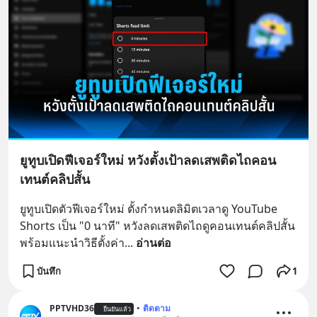
ยูทูบเปิดฟีเจอร์ใหม่ หวังตั้งเป้าลดเสพติดไถคอน
เทนต์คลิปสั้น
ยูทูบเปิดตัวฟีเจอร์ใหม่ ตั้งกำหนดลิมิตเวลาดู YouTube 
Shorts เป็น "0 นาที" หวังลดเสพติดไถดูคอนเทนต์คลิปสั้น 
พร้อมแนะนำวิธีตั้งค่า
... 
อ่านต่อ
บันทึก
1
PPTVHD36
•
ติดตาม
ยืนยันแล้ว