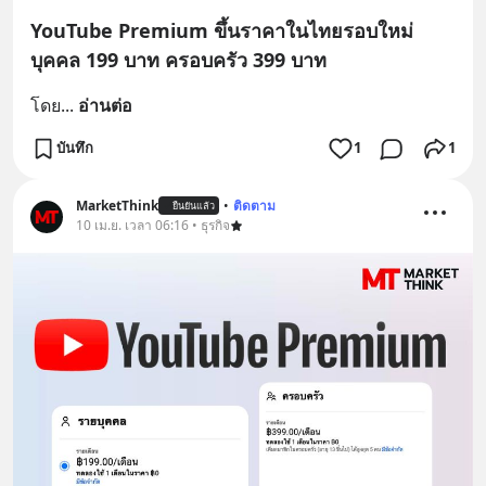
YouTube Premium ขึ้นราคาในไทยรอบใหม่
บุคคล 199 บาท ครอบครัว 399 บาท
โดย
... 
อ่านต่อ
บันทึก
1
1
MarketThink
•
ติดตาม
ยืนยันแล้ว
10 เม.ย. เวลา 06:16 • ธุรกิจ