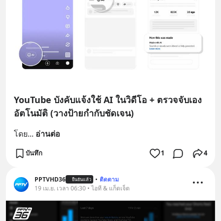
YouTube บังคับแจ้งใช้ AI ในวิดีโอ + ตรวจจับเอง
อัตโนมัติ (วางป้ายกำกับชัดเจน)
โดย
... 
อ่านต่อ
บันทึก
1
4
PPTVHD36
•
ติดตาม
ยืนยันแล้ว
19 เม.ย. เวลา 06:30 • ไอที & แก็ดเจ็ต