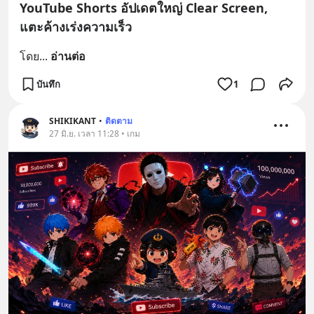
YouTube Shorts อัปเดตใหญ่ Clear Screen,
แตะค้างเร่งความเร็ว
โดย
... 
อ่านต่อ
บันทึก
1
SHIKIKANT
•
ติดตาม
27 มิ.ย. เวลา 11:28 • เกม