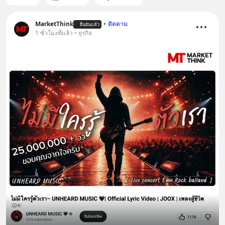
MarketThink
•
ติดตาม
ยืนยันแล้ว
1 ชั่วโมงที่แล้ว • ธุรกิจ