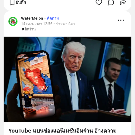
บันทึก
WaterMelon
•
ติดตาม
14 เม.ย. เวลา 12:56 • ข่าวรอบโลก
อิหร่าน
YouTube แบนช่องแอนิเมชันอิหร่าน อ้างความ