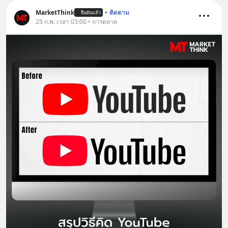
MarketThink
•
ติดตาม
ยืนยันแล้ว
25 ก.พ. เวลา 03:00 • การตลาด