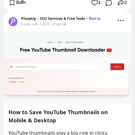
บันทึก
2
2
PluseUp – SEO Services & Free Tools
•
ติดตาม
3 ม.ค. เวลา 13:25 • ถ่ายภาพ
How to Save YouTube Thumbnails on
Mobile & Desktop
YouTube thumbnails play a big role in clicks, 