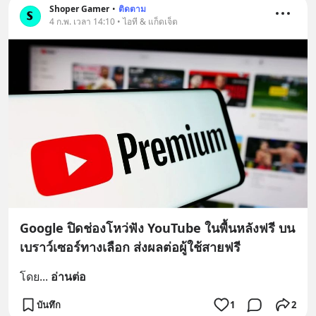
Shoper Gamer
•
ติดตาม
4 ก.พ. เวลา 14:10 • ไอที & แก็ดเจ็ต
Google ปิดช่องโหว่ฟัง YouTube ในพื้นหลังฟรี บน
เบราว์เซอร์ทางเลือก ส่งผลต่อผู้ใช้สายฟรี
โดย
... 
อ่านต่อ
บันทึก
1
2