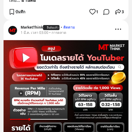
โดย
... 
อ่านต่อ
บันทึก
1
3
MarketThink
•
ติดตาม
ยืนยันแล้ว
1 มี.ค. เวลา 03:00 • การตลาด