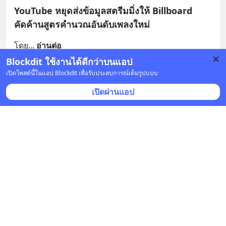
YouTube หยุดส่งข้อมูลสตรีมมิ่งให้ Billboard
คัดค้านสูตรคำนวณอันดับเพลงใหม่
โดย
... 
อ่านต่อ
Blockdit ใช้งานได้ดีกว่าบนแอป
บันทึก
1
1
เปิดโพสต์นี้ในแอป Blockdit เพื่อรับประสบการณ์เต็มรูปแบบ
เปิดผ่านแอป
PPTVHD36
•
ติดตาม
ยืนยันแล้ว
24 ธ.ค. 2025 เวลา 09:00 • ไอที & แก็ดเจ็ต