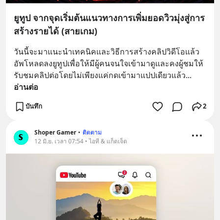
ยูทูป จากจุดเริ่มต้นแนวทางการเพิ่มยอดวิวมุ่งสู่การ
สร้างรายได้ (สายเกม)
วันนี้จะมาแนะนำเทคนิคและวิธีการสร้างคลิปวิดีโอแล้ว
อัพโหลดลงยูทูปเพื่อให้มีผู้คนจนใจเข้ามาดูและคงผู้ชมให้
รับชมคลิปต่อโดยไม่เพียงแค่กดเข้ามาแปปเดียวแล้ว
... 
อ่านต่อ
บันทึก
2
Shoper Gamer
•
ติดตาม
12 มิ.ย. เวลา 07:54 • ไอที & แก็ดเจ็ต