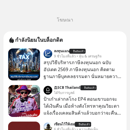
โฆษณา
กำลังนิยมในบล็อกดิต
ลงทุนแมน
ยืนยันแล้ว
9 ชั่วโมงที่แล้ว • หุ้น & เศรษฐกิจ
สรุปวิธีบริหารภาษีลงทุนนอก ฉบับ
อัปเดต 2569 ภาษีลงทุนนอก คิดตาม
ฐานภาษีบุคคลธรรมดา นั่นหมายความ
ว่าถ้าเรามีกำไร 100,000 บาท
SCB Thailand
ยืนยันแล้ว
ได้รับการบูสต์
ป้าเก๋าเล่ากลโกง EP4 ตอนเขาบอกจะ
ได้เงินคืน เมื่อห้างดังโทรหาคุณวิยะดา
แจ้งเรื่องเคลมสินค้าแล้วบอกว่าจะคืน
เงิน คุณวิยะดาจะได้เงินจริง หรือเป็น
เขียนไว้ให้เธอ
ยืนยันแล้ว
เรื่องจ้อจี้ หาคำตอบได้ที่ “ป้าเก๋าเล่ากล
6 ชั่วโมงที่แล้ว • ความคิดเห็น