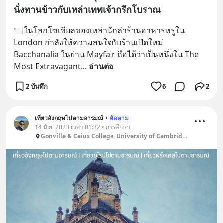
นั่งทานข้าวกับเหล่าเทพเจ้ากรีกโบราณ
🍽ในโลกโซเชียลของเหล่านักล่าร้านอาหารหรูใน 
London กำลังให้ความสนใจกับร้านเปิดใหม่ 
Bacchanalia ในย่าน Mayfair ถือได้ว่าเป็นหนึ่งใน The 
Most Extravagant
... 
อ่านต่อ
2 บันทึก
6
2
เที่ยวอังกฤษไปตามอารมณ์
•
ติดตาม
14 มิ.ย. 2023 เวลา 01:32 • การศึกษา
Gonville & Caius College, University of Cambridge