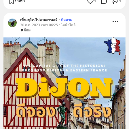
บันทึก
1
1
เที่ยวยุโรปไปตามอารมณ์
•
ติดตาม
30 ก.ค. 2023 เวลา 06:25 • ไลฟ์สไตล์
ดีฌง