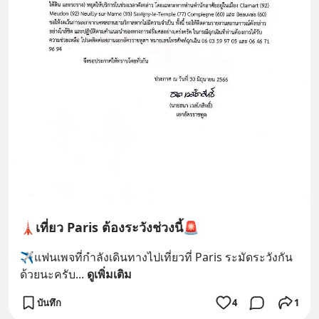
🗼เที่ยว Paris ต้องระวังช่วงนี้🚨
✈️แฟนเพจที่กำลังเดินทางไปเที่ยวที่ Paris ระมัดระวังกัน
ด้วยนะครับ
... 
ดูเพิ่มเติม
บันทึก
4
1