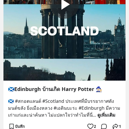
🏴󠁧󠁢󠁳󠁣󠁴󠁿Edinburgh บ้านเกิด Harry Potter 🧙🏻‍♀️
🏴󠁧󠁢󠁳󠁣󠁴󠁿 #สกอตแลนด์ #Scotland ประเทศที่มีบรรยากาศดัง
มนต์ขลัง ยิ่งเมืองหลวง #เอดินบะระ #Edinburgh มีความ
เก่าแก่และน่าค้นหา ไม่แปลกใจว่าทำไมที่นี่
... 
ดูเพิ่มเติม
บันทึก
2
1