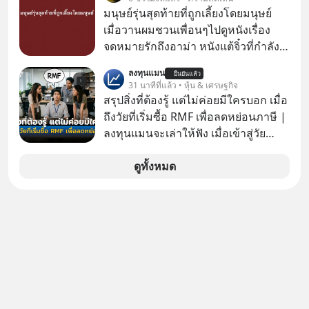
โกง” EP4 ตอน “เขาบอกว่าจะได้เงิน
มนุษย์รุ่นสุดท้ายที่ถูกเลี้ยงโดยมนุษย์
คืน” #ป้าเก๋าเล่ากลโกง #แก้เกมกลโกง
เมื่อวานผมชวนเพื่อนๆไปดูหนังเรื่อง
#อยู่อย่างยั่งยืน #Cybersecurity #เตือน
จดหมายรักถึงอาม่า หนังแต้จิ๋วที่กำลัง
ภัยออนไลน์
โด่งดังทั่วโลกอยู่ในตอนนี้ เหตุเกิดจาก
ลงทุนแมน
ยืนยันแล้ว
ป๊าผมเห็นโปสเตอร์หนังเรื่องนี้หลาย
31 นาทีที่แล้ว • หุ้น & เศรษฐกิจ
เดือนก่อนและอยากดูมาก ด้วยเพราะว่า
สรุปสิ่งที่ต้องรู้ แต่ไม่ค่อยมีใครบอก เมื่อ
อากงก็มาจากเมืองจีน ป๊าก็พูดแต้จิ๋วได้
ถึงวัยที่เริ่มซื้อ RMF เพื่อลดหย่อนภาษี |
มีเรื่องราวมีความผูกพันที่ได้ยินตั้งแต่
ลงทุนแมนจะเล่าให้ฟัง เมื่อเข้าสู่วัย
เด็ก
ทำงานและเริ่มมีรายได้ถึงเกณฑ์เสีย
ภาษี หลายคนมักได้รับคำแนะนำให้
ดูทั้งหมด
ลงทุนใน RMF เพราะนอกจากจะช่วยลด
หย่อนภาษีได้แล้ว ยังเป็นโอกาสในการ
สร้างความมั่งคั่งระยะยาว แต่น้อยคน
นักที่จะลงลึกว่า ถ้าลงทุนใน RMF ควรรู้
อะไรบ้าง ควรดู ตรงไหน ทำอย่างไร ถึง
จะดีกับเรา แล้วเราควรรู้ข้อมูลอะไร
เกี่ยวกับ RMF บ้าง เพื่อให้นำไปใช้ต่อได้
จริง ๆ ลงทุนแมนจะเล่าให้ฟัง