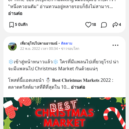
"หนึ่งควอนตัม" อ่านทวนอยู่หลายรอบก็ยังไม่สามาร
... 
อ่านต่อ
5 บันทึก
18
4
เที่ยวยุโรปไปตามอารมณ์
•
ติดตาม
22 พ.ย. 2022 เวลา 00:34 • ข่าวรอบโลก
❄️เข้าสู่หน้าหนาวแล้ว❄️ ใครที่มีแพลนไปเที่ยวยุโรป น่า
จะมีแพลนไป Christmas Market กันด้วยแน่ๆ
โพสต์นี้แอดเลยนำ ☃️ 𝐁𝐞𝐬𝐭 𝐂𝐡𝐫𝐢𝐬𝐭𝐦𝐚𝐬 𝐌𝐚𝐫𝐤𝐞𝐭𝐬 2022 : 
ตลาดคริสต์มาสที่ดีที่สุดใน 10
... 
อ่านต่อ