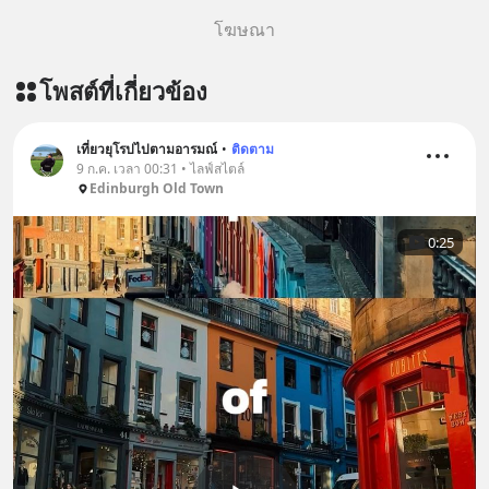
โฆษณา
โพสต์ที่เกี่ยวข้อง
เที่ยวยุโรปไปตามอารมณ์
•
ติดตาม
9 ก.ค. เวลา 00:31 • ไลฟ์สไตล์
Edinburgh Old Town
0:25