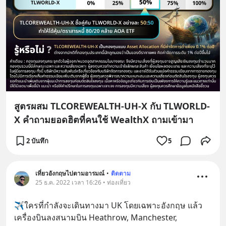
สูตรผสม TLCOREWEALTH-UH-X กับ TLWORLD-
X คำถามยอดฮิตที่คนใช้ WealthX ถามเข้ามา
2 บันทึก
5
เที่ยวอังกฤษไปตามอารมณ์
•
ติดตาม
25 ธ.ค. 2022 เวลา 16:26 • ท่องเที่ยว
✈️ใครที่กำลัง​จะเดินทาง​มา​ UK ​โดยเฉพาะ​อังกฤษ​ แล้ว
เครื่อง​บิน​ลงสนามบิน​ Heathrow, Manchester, 