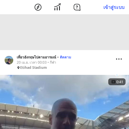
เข้าสู่ระบบ
เที่ยวอังกฤษไปตามอารมณ์
•
ติดตาม
20 เม.ย. เวลา 00:03 • กีฬา
Etihad Stadium
0:41