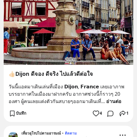
👍🏻Dijon ดีจอง ดีจริง ไปแล้วดีต่อใจ
วันนี้แอดมาเดินเล่นที่เมือง 𝗗𝗶𝗷𝗼𝗻, 𝗙𝗿𝗮𝗻𝗰𝗲 เลยเอาภาพ
บรรยากาศในเมืองมาฝากครับ อากาศช่วงนี้ก็ราวๆ 20 
องศา ผู้คนเลยแต่งตัวกันสบายๆออกมาเดินเที่
... 
อ่านต่อ
บันทึก
4
1
เที่ยวยุโรปไปตามอารมณ์
•
ติดตาม