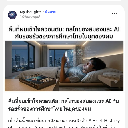
MyThoughts
•
ติดตาม
ได้รับการบูสต์
คืนที่ผมเข้าใจควอนตัม: กลไกของสมองและ AI กับ
รอยรั่วของการศึกษาไทยในยุคของผม
เมื่อคืนนี้ ขณะที่ผมกำลังนอนอ่านหนังสือ A Brief History 
of Time ของ Stephen Hawking ผมสะดุดเข้ากับคำว่า 