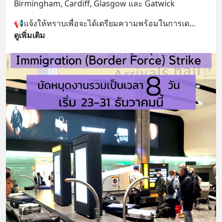
Birmingham, Cardiff, Glasgow และ​ Gatwick
📢แจ้งให้ทราบ​เพื่อจะได้เตรียม​ความพร้อม​ใน​การ​เด
... 
ดูเพิ่มเติม