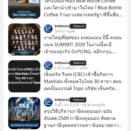
ใครเป็นเจ้าของ Blue Bottle Coffee
และใครนำเข้ามาในไทย ? Blue Bottle
Coffee ร้านกาแฟจากสหรัฐฯ ที่ขึ้นชื่อ
เรื่องความพิถีพิถัน กำลังจะเปิดสาขา
ลงทุนแมน
ยืนยันแล้ว
แรกในประเทศไทย ที่ Central Park
ได้รับการบูสต์
งานใหญ่ที่สุดของ ลงทุนแมน ปีนี้ ลงทุน
แมน SUMMIT 2026 ในงานนี้จะมี
เจ้าของธุรกิจ Dr.PONG, หมึกกรุบ,
Srichand, Jones’ Salad, LA GLACE,
ลงทุนแมน
ยืนยันแล้ว
Fastwork, MizuMi, KARMART, อิชิตัน
6 ชั่วโมงที่แล้ว • ธุรกิจ
มาแชร์ความรู้การสร้างธุรกิจ
เซ็นทรัล รีเทล (CRC) เข้าซื้อกิจการ
MaxValu ทั้งหมดในไทย 30 สาขา ต่อย
อดเป็นแบรนด์ Tops บริษัท เซ็นทรัล
รีเทล คอร์ปอเรชั่น จำกัด (มหาชน) หรือ
ลงทุนแมน
ยืนยันแล้ว
CRC แจ้งตลาดหลักทรัพย์ฯ ว่า บริษัท
วันนี้ เวลา 03:30 • หุ้น & เศรษฐกิจ
เซ็นทรัล ฟู้ด รีเทล จำกัด (CFR) ซึ่งเป็น
สรุปวิธีบริหารภาษีลงทุนนอก ฉบับ
บริษัทย่อยที่ CRC ถือหุ้นทั้งทางตรงและ
อัปเดต 2569 ภาษีลงทุนนอก คิดตาม
ทางอ้อม 100%
ฐานภาษีบุคคลธรรมดา นั่นหมายความ