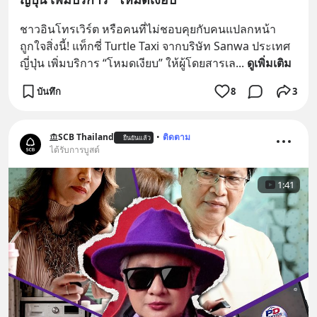
ชาวอินโทรเวิร์ต หรือคนที่ไม่ชอบคุยกับคนแปลกหน้า 
ถูกใจสิ่งนี้! แท็กซี่ Turtle Taxi จากบริษัท Sanwa ประเทศ
ญี่ปุ่น เพิ่มบริการ “โหมดเงียบ” ให้ผู้โดยสารเล
... 
ดูเพิ่มเติม
บันทึก
8
3
SCB Thailand
•
ติดตาม
ยืนยันแล้ว
ได้รับการบูสต์
1:41