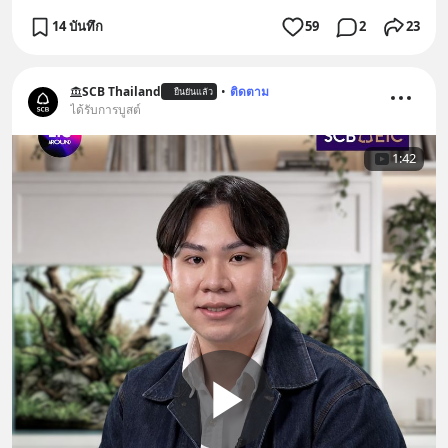
14 บันทึก
59
2
23
SCB Thailand
•
ติดตาม
ยืนยันแล้ว
ได้รับการบูสต์
1:42