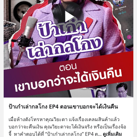
ป้าเก๋าเล่ากลโกง EP4 ตอนเขาบอกจะได้เงินคืน
เมื่อห้างดังโทรหาคุณวิยะดา แจ้งเรื่องเคลมสินค้าแล้ว
บอกว่าจะคืนเงิน คุณวิยะดาจะได้เงินจริง หรือเป็นเรื่องจ้อ
จี้  หาคำตอบได้ที่ “ป้าเก๋าเล่ากลโกง” EP4 ต
... 
ดูเพิ่มเติม