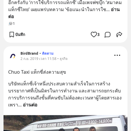
อีกครั้งกับ ‘การใช้บริการรถแท็กซี่’ เมื่อเพจฟซบุ๊ก ‘สมาคม
แท็กซี่ไทย’ เผยแพร่บทความ ‘ข้อแนะนำในการใช
... 
อ่าน
ต่อ
1
บันทึก
3
BirdBrand
•
ติดตาม
2 ก.ย. 2019 เวลา 11:58 • ธุรกิจ
Chuo Taxi แท็กซี่ส่งความสุข
บริษัทแท็กซี่เจ้าหนึ่งประสบความสำเร็จในการสร้าง
บรรยากาศที่เป็นมิตรในการทำงาน และสามารถยกระดับ
การบริการจนถึงขั้นที่คนขับไม่ต้องตะเวนหาผู้โดยสารเอง 
เพรา
... 
อ่านต่อ