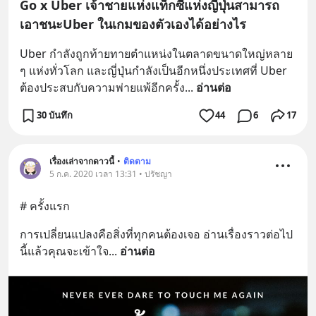
Go x Uber เจ้าชายแห่งแท็กซี่แห่งญี่ปุ่นสามารถ
เอาชนะUber ในเกมของตัวเองได้อย่างไร
Uber กำลังถูกท้ายทายตำแหน่งในตลาดขนาดใหญ่หลาย 
ๆ แห่งทั่วโลก และญี่ปุ่นกำลังเป็นอีกหนึ่งประเทศที่ Uber 
ต้องประสบกับความพ่ายแพ้อีกครั้ง
... 
อ่านต่อ
30 บันทึก
44
6
17
เรื่องเล่าจากดาวนี้
•
ติดตาม
5 ก.ค. 2020 เวลา 13:31 • ปรัชญา
# ครั้งแรก
การเปลี่ยนแปลงคือสิ่งที่ทุกคนต้องเจอ อ่านเรื่องราวต่อไป
นี้แล้วคุณจะเข้าใจ
... 
อ่านต่อ