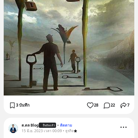
3 บันทึก
28
22
7
ด.ดล Blog
•
ติดตาม
ยืนยันแล้ว
15 มิ.ย. 2023 เวลา 00:09 • ธุรกิจ