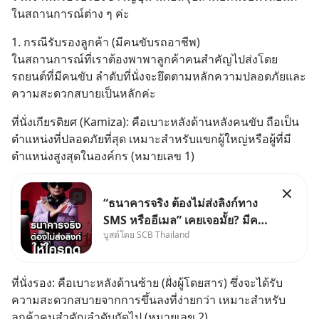
ในสถานการณ์ต่าง ๆ ค่ะ
1. กรณีรับรองลูกค้า (มีคนขับรถอาชีพ)
ในสถานการณ์ที่เราต้องพาพาลูกค้าคนสำคัญไปส่งโดย
รถยนต์ที่มีคนขับ ลำดับที่นั่งจะยึดตามหลักความปลอดภัยและ
ความสะดวกสบายเป็นหลักค่ะ
ที่นั่งเกียรติยศ (Kamiza): คือเบาะหลังด้านหลังคนขับ ถือเป็น
ตำแหน่งที่ปลอดภัยที่สุด เหมาะสำหรับแขกผู้ใหญ่หรือผู้ที่มี
ตำแหน่งสูงสุดในองค์กร (หมายเลข 1)
“ธนาคารจริง ต้องไม่ส่งลิงก์ทาง
SMS หรืออีเมล” เคยเจอมั้ย? มีคน
บูสต์โดย SCB Thailand
อ้างว่าโทรจากธนาคาร บอกว่า
บัญชีมีปัญหา แล้วให้กดลิงก์โน่นนี่
หรือสแกนคิวอาร์โค้ดทันที มาฟัง
ที่นั่งรอง: คือเบาะหลังด้านซ้าย (ฝั่งผู้โดยสาร) ซึ่งจะได้รับ
“ป้าเก๋าเล่ากลโกง” เพื่อรู้ทันมุก
ความสะดวกสบายจากการขึ้นลงที่ง่ายกว่า เหมาะสำหรับ
หลอกลวงในคราบ
ลูกค้าคนสำคัญลำดับถัดไป (หมายเลข 2)