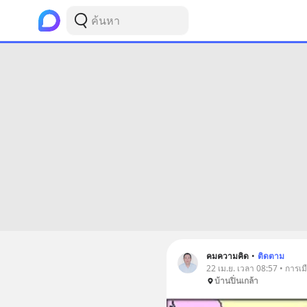
คมความคิด
•
ติดตาม
22 เม.ย. เวลา 08:57 • การเม
บ้านปิ่นเกล้า