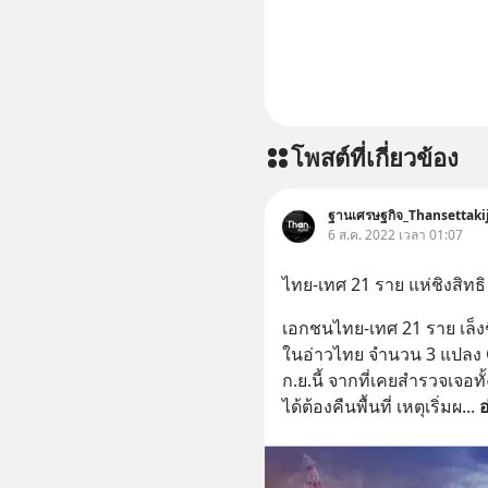
โพสต์ที่เกี่ยวข้อง
ฐานเศรษฐกิจ_Thansettaki
6 ส.ค. 2022 เวลา 01:07
ไทย-เทศ 21 ราย แห่ชิงสิทธ
เอกชนไทย-เทศ 21 ราย เล็งช
ในอ่าวไทย จำนวน 3 แปลง 
ก.ย.นี้ จากที่เคยสำรวจเจอท
ได้ต้องคืนพื้นที่ เหตุเริ่มผ
... 
อ