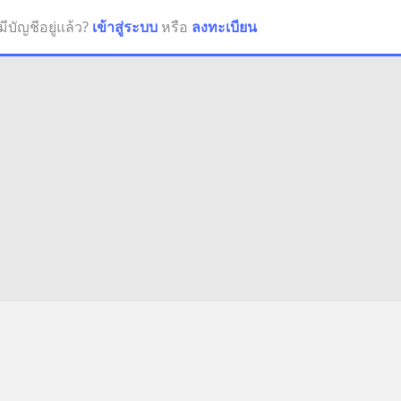
มีบัญชีอยู่แล้ว?
เข้าสู่ระบบ
หรือ
ลงทะเบียน