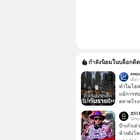
กำลังนิยมในบล็อกดิต
ลงทุ
เมื่อว
ทำไมโฮสเ
แม้การท่อ
ตลาดโรงแ
แต่รู้หรือ
SC
ประกอบกา
ได้รับ
16% ขณะที่ผู้ประกอบการโฮสเทลและที่พักขนาด
ป้าเก๋าเล
เล็ก ซึ่งม
ห้างดังโท
กลับโตเพียง 1.3% เท