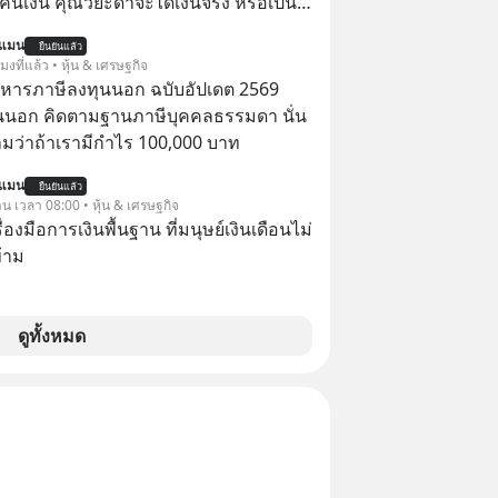
ืนเงิน คุณวิยะดาจะได้เงินจริง หรือเป็น
ไรคือข้อจำกัดที่ทำให้โตไม่สุด และต้อง
นแมน
ฎเกณฑ์ไหน เพื่อให้รายเล็กเติบโตได้
ยืนยันแล้ว
จะได้เงินคืน” #ป้าเก๋าเล่ากลโกง
โมงที่แล้ว • หุ้น & เศรษฐกิจ
 Talk ลงทุนแมนชวนมา
โกง #อยู่อย่างยั่งยืน #Cybersecurity
บริหารภาษีลงทุนนอก ฉบับอัปเดต 2569
เรื่องนี้ กับคุณนรี สุเนต์ตา นายกสมาคม
ยออนไลน์
นนอก คิดตามฐานภาษีบุคคลธรรมดา นั่น
ะที่พักขนาดเล็ก (ประเทศไทย)
ว่าถ้าเรามีกำไร 100,000 บาท
นแมน
ยืนยันแล้ว
าน เวลา 08:00 • หุ้น & เศรษฐกิจ
ครื่องมือการเงินพื้นฐาน ที่มนุษย์เงินเดือนไม่
้าม
ดูทั้งหมด