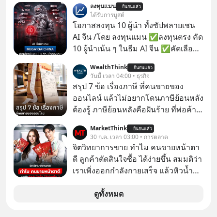
ลงทุนแมน
ยืนยันแล้ว
เห็นภาพความสำเร็จที่หรูหรา คอนเสิร์ต
ได้รับการบูสต์
สเกลใหญ่ระดับสเตเดียม และยอดขา
โอกาสลงทุน 10 ผู้นำ ทั้งซัปพลายเชน
ยอัลบัมถล่มทลายจากวงตัวท็อปอย่าง
AI จีน /โดย ลงทุนแมน ✅ลงทุนตรง คัด
BTS, BLACKPINK หรือ SEVENTEEN
10 ผู้นำเน้น ๆ ในธีม AI จีน ✅คัดเลือก
หุ้นใหม่ 9 ตัว เข้ากองทุน ✅ร่วมเป็น
WealthThink
ยืนยันแล้ว
เจ้าของผู้นำ AI จีน ตั้งแต่โรงงานผลิตชิป
วันนี้ เวลา 04:00 • ธุรกิจ
หน่วยความจำ โมเดล AI ยันหุ่นยนต์
สรุป 7 ข้อ เรื่องภาษี ที่คนขายของ
✅ได้การรับยกเว้นภาษี Capital Gain
ออนไลน์ แล้วไม่อยากโดนภาษีย้อนหลัง
ตามกฎหมายภาษีของประเทศไทย
ต้องรู้ ภาษีย้อนหลังคือฝันร้าย ที่พ่อค้า
แม่ค้าคนไหนก็คงไม่อยากพบเจอ
MarketThink
ยืนยันแล้ว
30 ก.ค. เวลา 03:00 • การตลาด
จิตวิทยาการขาย ทำไม คนขายหน้าตา
ดี ลูกค้าตัดสินใจซื้อ ได้ง่ายขึ้น สมมติว่า
เราเพิ่งออกกำลังกายเสร็จ แล้วหิวน้ำ
มาก ๆ แล้วเจอร้านขายน้ำอยู่สองร้านที่
ขายของเหมือนกันทุกอย่าง
ดูทั้งหมด