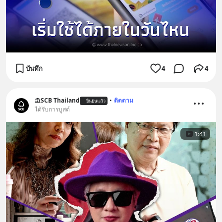
บันทึก
4
4
SCB Thailand
•
ติดตาม
ยืนยันแล้ว
ได้รับการบูสต์
1:41