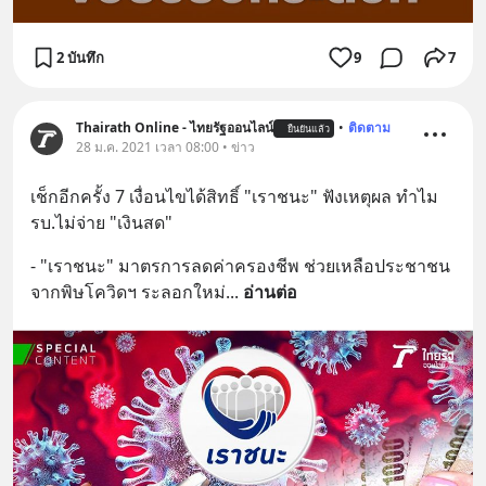
2 บันทึก
9
7
Thairath Online - ไทยรัฐออนไลน์
•
ติดตาม
ยืนยันแล้ว
28 ม.ค. 2021 เวลา 08:00 • ข่าว
เช็กอีกครั้ง 7 เงื่อนไขได้สิทธิ์ "เราชนะ" ฟังเหตุผล ทำไม 
รบ.ไม่จ่าย "เงินสด"
- "เราชนะ" มาตรการลดค่าครองชีพ ช่วยเหลือประชาชน 
จากพิษโควิดฯ ระลอกใหม่
... 
อ่านต่อ