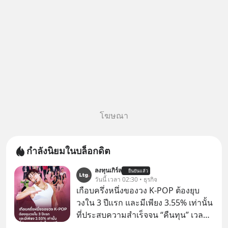
โฆษณา
กำลังนิยมในบล็อกดิต
ลงทุนเกิร์ล
ยืนยันแล้ว
วันนี้ เวลา 02:30 • ธุรกิจ
เกือบครึ่งหนึ่งของวง K-POP ต้องยุบ
วงใน 3 ปีแรก และมีเพียง 3.55% เท่านั้น
ที่ประสบความสำเร็จจน “คืนทุน” เวลา
มองเข้าไปในวงการ K-POP เรามักจะ