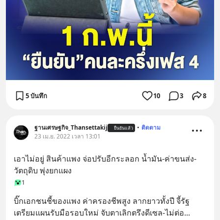
5 บันทึก
10
3
8
ฐานเศรษฐกิจ_Thansettakij
•
ติดตาม
ยืนยันแล้ว
23 เม.ย. 2022 เวลา 13:01
เอาไม่อยู่ สินค้าแพง จ่อปรับอีกระลอก นํ้ามัน-ค่าขนส่ง-
วัตถุดิบ พุ่งยกแผง
1
บิ๊กเอกชนชี้ของแพง ค่าครองชีพสูง ลากยาวทั้งปี จี้รัฐ
เตรียมแผนรับมือรอบใหม่ จับตาเลิกตรึงดีเซล-ไม่ต่อ
... 