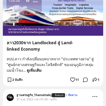
ลาว2030จาก Landlocked สู่ Land-
linked Economy
สปป.ลาว กำลังเปลี่ยนบทบาทจาก “ประเทศทางผ่าน” สู่ 
“ศูนย์กลางเศรษฐกิจและโลจิสติกส์” ของอนุภูมิภาคลุ่ม
แม่น้ำโขง
... 
ดูเพิ่มเติม
2 บันทึก
11
1
ฐานเศรษฐกิจ_Thansettakij
•
ติดตาม
ยืนยันแล้ว
31 ม.ค. 2022 เวลา 01:30 • ธุรกิจ