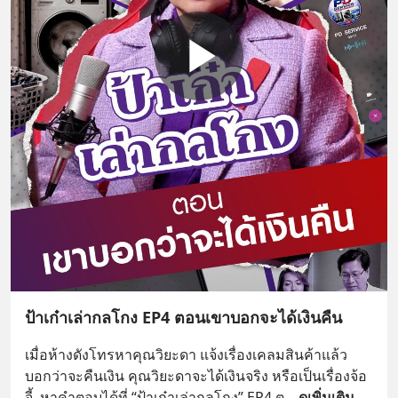
ป้าเก๋าเล่ากลโกง EP4 ตอนเขาบอกจะได้เงินคืน
เมื่อห้างดังโทรหาคุณวิยะดา แจ้งเรื่องเคลมสินค้าแล้ว
บอกว่าจะคืนเงิน คุณวิยะดาจะได้เงินจริง หรือเป็นเรื่องจ้อ
จี้  หาคำตอบได้ที่ “ป้าเก๋าเล่ากลโกง” EP4 ต
... 
ดูเพิ่มเติม