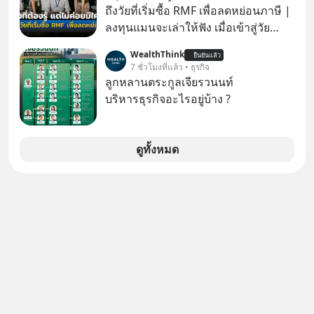
กันค่ะ #แก้เกมกลโกง #ป้าเก๋าเล่ากล
ถึงวัยที่เริ่มซื้อ RMF เพื่อลดหย่อนภาษี |
โกง #LivesSustainably #อยู่อย่าง
ลงทุนแมนจะเล่าให้ฟัง เมื่อเข้าสู่วัย
ยั่งยืน #CyberSecurity #ป้าเก๋า
ทำงานและเริ่มมีรายได้ถึงเกณฑ์เสีย
WealthThink
#FraudEducation #FinancialLiteracy
ยืนยันแล้ว
ภาษี หลายคนมักได้รับคำแนะนำให้
7 ชั่วโมงที่แล้ว • ธุรกิจ
#DigitalBankWithHumanTouch
ลงทุนใน RMF เพราะนอกจากจะช่วยลด
ลูกหลานตระกูลเจียรวนนท์
หย่อนภาษีได้แล้ว ยังเป็นโอกาสในการ
บริหารธุรกิจอะไรอยู่บ้าง ?
สร้างความมั่งคั่งระยะยาว แต่น้อยคน
นักที่จะลงลึกว่า ถ้าลงทุนใน RMF ควรรู้
อะไรบ้าง ควรดู ตรงไหน ทำอย่างไร ถึง
ดูทั้งหมด
จะดีกับเรา แล้วเราควรรู้ข้อมูลอะไร
เกี่ยวกับ RMF บ้าง เพื่อให้นำไปใช้ต่อได้
จริง ๆ ลงทุนแมนจะเล่าให้ฟัง