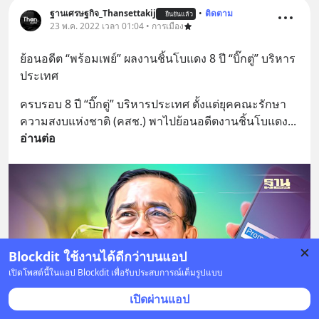
ฐานเศรษฐกิจ_Thansettakij
•
ติดตาม
ยืนยันแล้ว
23 พ.ค. 2022 เวลา 01:04 • การเมือง
ย้อนอดีต “พร้อมเพย์” ผลงานชิ้นโบแดง 8 ปี “บิ๊กตู่” บริหาร
ประเทศ
ครบรอบ 8 ปี “บิ๊กตู่” บริหารประเทศ ตั้งแต่ยุคคณะรักษา
ความสงบแห่งชาติ (คสช.) พาไปย้อนอดีตงานชิ้นโบแดง
... 
อ่านต่อ
Blockdit ใช้งานได้ดีกว่าบนแอป
เปิดโพสต์นี้ในแอป Blockdit เพื่อรับประสบการณ์เต็มรูปแบบ
เปิดผ่านแอป