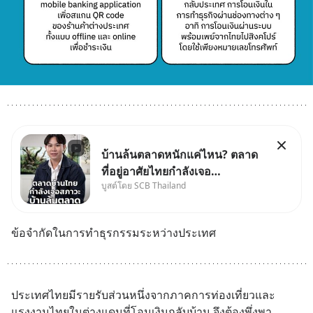
บ้านล้นตลาดหนักแค่ไหน? ตลาด
ที่อยู่อาศัยไทยกำลังเจอ
บูสต์โดย SCB Thailand
Oversupply หนักกว่าที่คิด และ
ปัญหานี้อาจไม่ได้จบแค่เรื่อง
เศรษฐกิจ #SCBEIC #อสังหา
ข้อจำกัดในการทำธุรกรรมระหว่างประเทศ
#บ้านล้นตลาด #เศรษฐกิจไทย
#EICAround #SCBThailand
สามารถดูคลิปท
ประเทศไทยมีรายรับส่วนหนึ่งจากภาคการท่องเที่ยวและ
แรงงานไทยในต่างแดนที่โอนเงินกลับบ้าน จึงต้องพึ่งพา