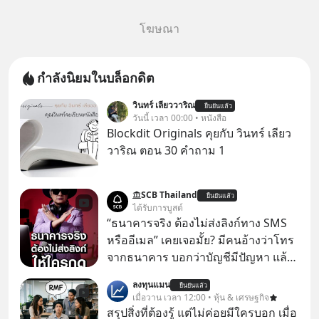
โฆษณา
กำลังนิยมในบล็อกดิต
วินทร์ เลียววาริณ
ยืนยันแล้ว
วันนี้ เวลา 00:00 • หนังสือ
Blockdit Originals คุยกับ วินทร์ เลียว
วาริณ ตอน 30 คำถาม 1
SCB Thailand
ยืนยันแล้ว
ได้รับการบูสต์
“ธนาคารจริง ต้องไม่ส่งลิงก์ทาง SMS
หรืออีเมล” เคยเจอมั้ย? มีคนอ้างว่าโทร
จากธนาคาร บอกว่าบัญชีมีปัญหา แล้ว
ให้กดลิงก์โน่นนี่ หรือสแกนคิวอาร์โค้ด
ลงทุนแมน
ยืนยันแล้ว
ทันที มาฟัง “ป้าเก๋าเล่ากลโกง” เพื่อรู้ทัน
เมื่อวาน เวลา 12:00 • หุ้น & เศรษฐกิจ
มุกหลอกลวงในคราบความน่าเชื่อถือ
สรุปสิ่งที่ต้องรู้ แต่ไม่ค่อยมีใครบอก เมื่อ