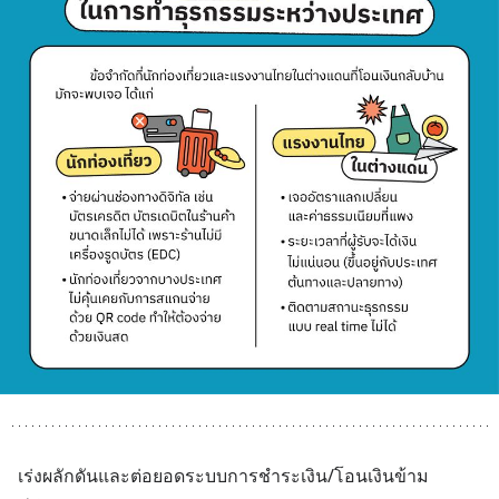
เร่งผลักดันและต่อยอดระบบการชำระเงิน/โอนเงินข้าม