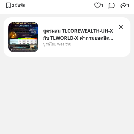
2 บันทึก
1
1
สูตรผสม TLCOREWEALTH-UH-X
กับ TLWORLD-X คำถามยอดฮิตที่
บูสต์โดย WealthX
คนใช้ WealthX ถามเข้ามา