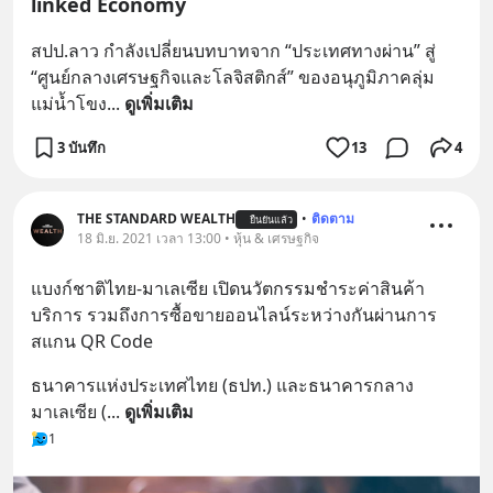
linked Economy
สปป.ลาว กำลังเปลี่ยนบทบาทจาก “ประเทศทางผ่าน” สู่ 
“ศูนย์กลางเศรษฐกิจและโลจิสติกส์” ของอนุภูมิภาคลุ่ม
แม่น้ำโขง
... 
ดูเพิ่มเติม
3 บันทึก
13
4
THE STANDARD WEALTH
•
ติดตาม
ยืนยันแล้ว
18 มิ.ย. 2021 เวลา 13:00 • หุ้น & เศรษฐกิจ
แบงก์ชาติไทย-มาเลเซีย เปิดนวัตกรรมชำระค่าสินค้า 
บริการ รวมถึงการซื้อขายออนไลน์ระหว่างกันผ่านการ
สแกน QR Code
ธนาคารแห่งประเทศไทย (ธปท.) และธนาคารกลาง
มาเลเซีย (
... 
ดูเพิ่มเติม
1