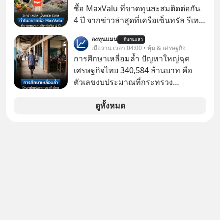
กันค่ะ #แก้เกมกลโกง #ป้าเก๋าเล่ากล
ซื้อ MaxValu ที่ขาดทุนสะสมติดต่อกัน
โกง #LivesSustainably #อยู่อย่าง
4 ปี จากข่าวล่าสุดที่เครือเซ็นทรัล รีเทล
ยั่งยืน #CyberSecurity #ป้าเก๋า
หรือ CRC เจ้าของ Tops ประกาศซื้อซู
ลงทุนแมน
#FraudEducation #FinancialLiteracy
ยืนยันแล้ว
เปอร์มาร์เก็ต MaxValu ในประเทศไทย
เมื่อวาน เวลา 04:00 • หุ้น & เศรษฐกิจ
#DigitalBankWithHumanTouch
ที่มีอยู่ทั้งหมด 30 สาขา และจะเปลี่ยน
การศึกษาเหลื่อมล้ำ ปัญหาใหญ่ฉุด
MaxValu เป็นแบรนด์ Tops ทั้งหมด
เศรษฐกิจไทย 340,584 ล้านบาท คือ
ตัวเลขงบประมาณที่กระทรวง
ศึกษาธิการ ได้รับจัดสรรในงบประมาณ
รายจ่ายประจำปี 2568 ซึ่งมากที่สุดเป็น
ดูทั้งหมด
อันดับ 2 รองจากกระทรวงการคลัง