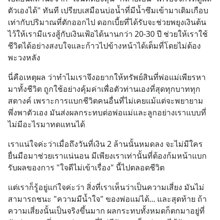
ตัวเองได้" ทันที เปรียบเสมือนบ่อน้ำที่มีน้ำซึมเข้ามาเติมเกือบ
เท่ากับปริมาณที่ตักออกไป ดอกเบี้ยที่ได้รับจะช่วยพยุงเงินต้น
ไว้ให้เรามีแรงสู้กับเงินเฟ้อได้นานกว่า 20-30 ปี ช่วยให้เราใช้
ชีวิตได้อย่างสงบใจและก้าวไปข้างหน้าได้เต็มที่โดยไม่ต้อง
พะวงหลัง
นี่คือเหตุผล ว่าทำไมเราจึงอยากให้ทรัพย์สินที่พ่อแม่เพียรหา
มาทั้งชีวิต ถูกใช้อย่างคุ้มค่าเพื่อตัวท่านเองที่สุดทุกบาททุก
สตางค์ เพราะการแบกชีวิตคนอื่นที่ไม่เคยแม้แต่จะพยายาม
พึ่งพาตัวเอง มันส่งผลกระทบต่อพ่อแม่และลูกอย่างเราแบบที่
ไม่มีอะไรมาทดแทนได้
เราแน่ใจค่ะว่าเมื่อถึงวันที่เงิน 2 ล้านนั้นหมดลง จะไม่มีใคร
ยื่นมือมาช่วยเราแน่นอน มีเพียงเราเท่านั้นที่ต้องก้มหน้าแบก
รับผลของการ "ใจดีไม่เข้าเรื่อง" นี้ไปตลอดชีวิต
แต่เราก็รู้อยู่แก่ใจค่ะว่า สิ่งที่เราเห็นว่าเป็นความเสี่ยง มันไม่
สามารถชนะ "ความมีน้ำใจ" ของพ่อแม่ได้... และสุดท้าย ถ้า
ความเสี่ยงนั้นเป็นจริงขึ้นมาก ผลกระทบทั้งหมดก็ตกมาอยู่ที่