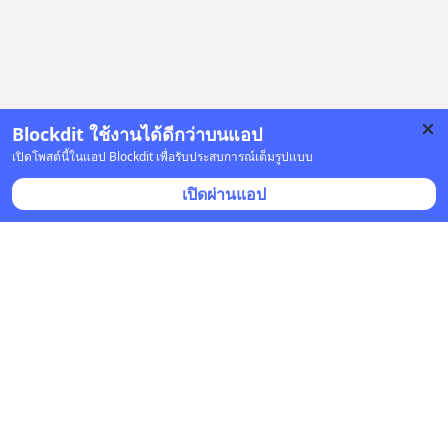
Blockdit ใช้งานได้ดีกว่าบนแอป
เปิดโพสต์นี้ในแอป Blockdit เพื่อรับประสบการณ์เต็มรูปแบบ
โฆษณา
เปิดผ่านแอป
กำลังนิยมในบล็อกดิต
Timeless History (ประวัติศาสตร์ไร้กาลเวลา)
เมื่อวาน เวลา 12:03 • ประวัติศาสตร์
ฮิโรชิมาวันนี้ปลอดภัยจากรังสีได้
อย่างไร? แม้ว่าค่าครึ่งชีวิต 700 ล้านปี
จะฟังดูยาวนาน และดูเหมือนว่า
“ยูเรเนียม-235 (Uranium-235)” น่าจะ
WealthX
ยืนยันแล้ว
ยังคงอันตรายไปอีกยาวนานมาก แต่อัน
ได้รับการบูสต์