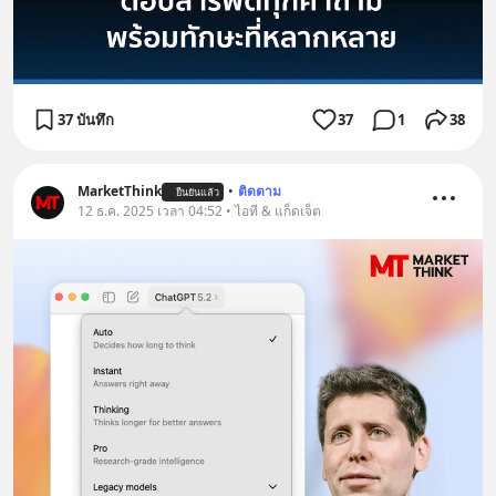
37 บันทึก
37
1
38
MarketThink
•
ติดตาม
ยืนยันแล้ว
12 ธ.ค. 2025 เวลา 04:52 • ไอที & แก็ดเจ็ต