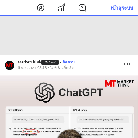
เข้าสู่ระบบ
MarketThink
•
ติดตาม
ยืนยันแล้ว
6 พ.ค. เวลา 08:13 • ไอที & แก็ดเจ็ต