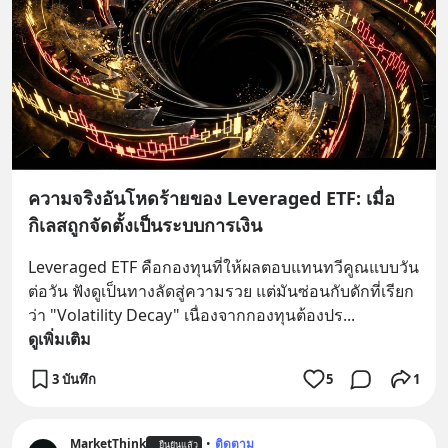
ความจริงอันโหดร้ายของ Leveraged ETF: เมื่อ
กิเลสถูกจัดตั้งเป็นระบบการเงิน
Leveraged ETF คือกองทุนที่ให้ผลตอบแทนทวีคูณแบบวัน
ต่อวัน ฟังดูเป็นทางลัดสู่ความรวย แต่มันซ่อนกับดักที่เรียก
ว่า "Volatility Decay" เนื่องจากกองทุนต้องปร
... 
ดูเพิ่มเติม
3 บันทึก
5
1
MarketThink
•
ติดตาม
ยืนยันแล้ว