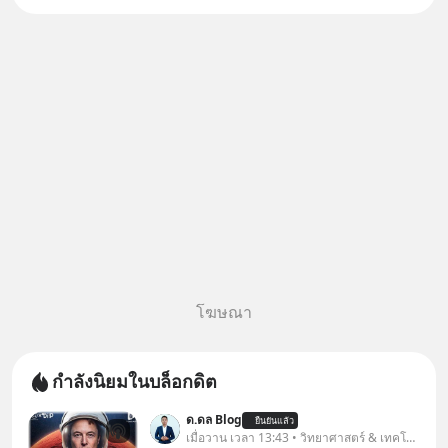
เงินจริง หรือเป็นเรื่องจ้อจี้ หาคำ
ตอบได้ที่ “ป้าเก๋าเล่ากลโกง” EP4
ตอน “เขา
โฆษณา
กำลังนิยมในบล็อกดิต
ด.ดล Blog
ยืนยันแล้ว
เมื่อวาน เวลา 13:43 • วิทยาศาสตร์ & เทคโนโลยี