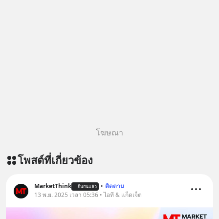
=========================
เครียด หลับยาก ผมอยากแนะนำ
ผลิตภัณฑ์เสริมอาหาร Diip CBD ช่วย
บรรเทาความเครียด ลดความวิตกกังวล
เพิ่มการผ่อนคลาย ซึ่งช่วยให้การนอน
หลับมีประสิทธิภาพมากยิ่งขึ้น 📍 สนใจ
สั่งซื้อสินค้า Diip CBD 💬 LINE :
@diipgeek 🔗 หรือกดลิงก์
https://lin.ee/U91Fzyz
โฆษณา
โพสต์ที่เกี่ยวข้อง
MarketThink
•
ติดตาม
ยืนยันแล้ว
13 พ.ย. 2025 เวลา 05:36 • ไอที & แก็ดเจ็ต