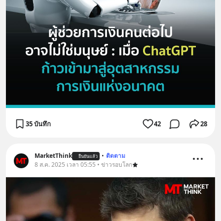
35 บันทึก
42
28
MarketThink
•
ติดตาม
ยืนยันแล้ว
8 ส.ค. 2025 เวลา 05:55 • ข่าวรอบโลก