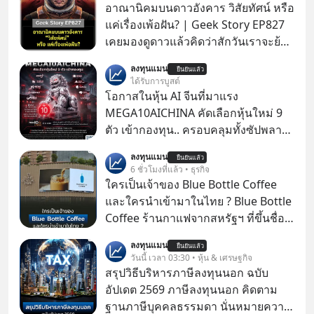
อาณานิคมบนดาวอังคาร วิสัยทัศน์ หรือ
แค่เรื่องเพ้อฝัน? | Geek Story EP827
เคยมองดูดาวแล้วคิดว่าสักวันเราจะย้าย
ไปอยู่บนดาวอังคารตามที่ Elon Musk
ลงทุนแมน
ยืนยันแล้ว
หรือ Jeff Bezos บอกไว้หรือเปล่า ภาพ
ได้รับการบูสต์
ฝันที่มหาเศรษฐีซิลิคอนแวลลีย์วาดไว้ว่า
โอกาสในหุ้น AI จีนที่มาแรง
มนุษย์นับล้านจะไปสร้างอาณานิคม
MEGA10AICHINA คัดเลือกหุ้นใหม่ 9
ใหม่ ล้อมรอบด้วยเทคโนโลยีสุดล้ำ อาจ
ตัว เข้ากองทุน.. ครอบคลุมทั้งซัปพลาย
จะฟังดูน่าตื่นเต้น แต่ความจริงที่ถูกซ่อน
เชน AI จีน พิเศษ ช่วง 3 - 19 ส.ค. 69 มี
ลงทุนแมน
ไว้ใต้พรมคือ ดาวอังคารเป็นเพียงนรกที่
ยืนยันแล้ว
โปรโมชัน ลด 50% ค่าธรรมเนียมซื้อ |
6 ชั่วโมงที่แล้ว • ธุรกิจ
เต็มไปด้วยรังสีมรณะและฝุ่นพิษ แล้ว
ยอด 2 ล้านบาทขึ้นไป ฟรีค่าธรรมเนียม
ใครเป็นเจ้าของ Blue Bottle Coffee
ทำไมบรรดาผู้นำเทคโนโลยีถึงยัง
ซื้อ
และใครนำเข้ามาในไทย ? Blue Bottle
พยายามหลอกขายฝันลมๆ แล้งๆ นี้ให้
Coffee ร้านกาแฟจากสหรัฐฯ ที่ขึ้นชื่อ
กับคนทั้งโลก พวกเขากำลังซ่อนความ
เรื่องความพิถีพิถัน กำลังจะเปิดสาขา
ลับอะไรไว้เบื้องหลังโปรเจกต์อวกาศที่
ลงทุนแมน
ยืนยันแล้ว
แรกในประเทศไทย ที่ Central Park
วันนี้ เวลา 03:30 • หุ้น & เศรษฐกิจ
ผลาญทรัพยากรมหาศาล วันนี้เราจะมา
สรุปวิธีบริหารภาษีลงทุนนอก ฉบับ
กะเทาะเปลือกความลวงโลกนี้กัน ใครที่
อัปเดต 2569 ภาษีลงทุนนอก คิดตาม
คิดว่าอนาคตของมนุษยชาติอยู่บนดาว
ฐานภาษีบุคคลธรรมดา นั่นหมายความ
ดวงอื่น เลือกฟังกันได้เลยนะครับ อย่า