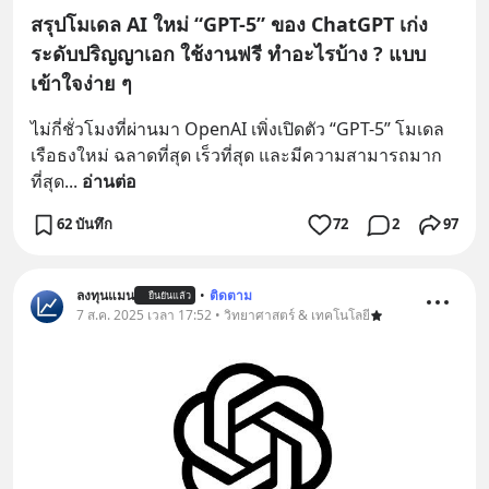
สรุปโมเดล AI ใหม่ “GPT-5” ของ ChatGPT เก่ง
ระดับปริญญาเอก ใช้งานฟรี ทำอะไรบ้าง ? แบบ
เข้าใจง่าย ๆ
ไม่กี่ชั่วโมงที่ผ่านมา OpenAI เพิ่งเปิดตัว “GPT-5” โมเดล
เรือธงใหม่ ฉลาดที่สุด เร็วที่สุด และมีความสามารถมาก
ที่สุด
... 
อ่านต่อ
62 บันทึก
72
2
97
ลงทุนแมน
•
ติดตาม
ยืนยันแล้ว
7 ส.ค. 2025 เวลา 17:52 • วิทยาศาสตร์ & เทคโนโลยี