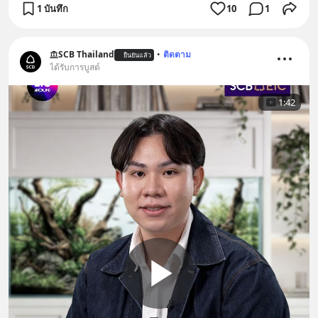
1 บันทึก
10
1
SCB Thailand
•
ติดตาม
ยืนยันแล้ว
ได้รับการบูสต์
1:42