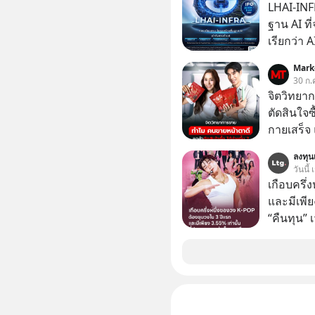
LHAI-INF
ฐาน AI ที
เรียกว่า 
1 เดือนที
Mark
ลงทุน AI 
30 ก.
ฐานด้าน A
จิตวิทยา
ยันระบบ
ตัดสินใจซื
กายเสร็จ 
สองร้านท
ลงทุนเ
วันนี้
เกือบครึ่
และมีเพีย
“คืนทุน”
เห็นภาพค
ระดับสเต
ตัวท็อปอ