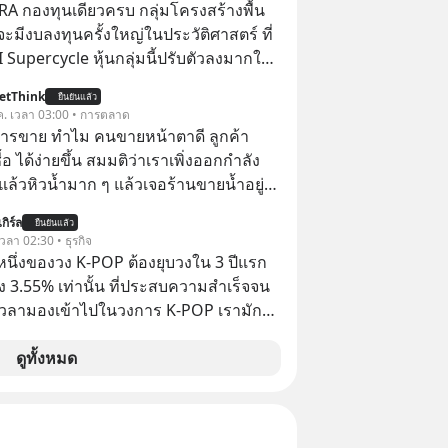
RA กองทุนเดียวครบ กลุ่มโครงสร้างพื้น
่จะมีงบลงทุนครั้งใหญ่ในประวัติศาสตร์ ที่
AI Supercycle หุ้นกลุ่มนี้ปรับตัวลงมากใน
่ผ่านมา แต่ความจริงคือทั่วโลกยังเดินหน้า
etThink
ยืนยันแล้ว
อย่างต่อเนื่อง ซึ่งต้องการโครงสร้างพื้น
ค. เวลา 03:00 • การตลาด
I จำนวนมาก ตั้งแต่เมโมรีชิป เก็บข้อมูล
การขาย ทำไม คนขายหน้าตาดี ลูกค้า
ไฟฟ้า และระบายความร้อน
้อ ได้ง่ายขึ้น สมมติว่าเราเพิ่งออกกำลัง
แล้วหิวน้ำมาก ๆ แล้วเจอร้านขายน้ำอยู่
ี่ขายของเหมือนกันทุกอย่าง
กิร์ล
ยืนยันแล้ว
 เวลา 02:30 • ธุรกิจ
งหนึ่งของวง K-POP ต้องยุบวงใน 3 ปีแรก
ง 3.55% เท่านั้น ที่ประสบความสำเร็จจน
 เวลามองเข้าไปในวงการ K-POP เรามักจะ
วามสำเร็จที่หรูหรา คอนเสิร์ตสเกลใหญ่
เดียม และยอดขายอัลบัมถล่มทลายจากวง
ดูทั้งหมด
ย่าง BTS, BLACKPINK หรือ SEVENTEEN