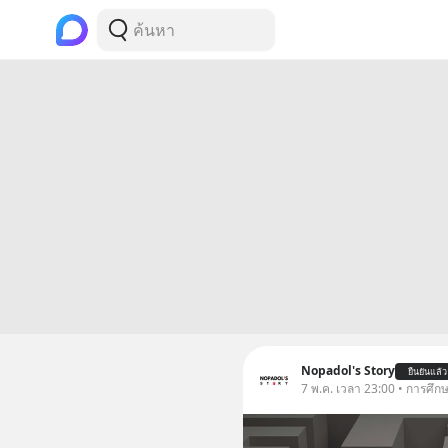
Nopadol's Story
ยืนยันแล้ว
7 พ.ค. เวลา 23:00 • การศึก