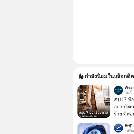
กำลังนิยมในบล็อกดิต
Weal
วันนี้
สรุป 7 ข้
อยากโดนภา
ร้าย ที่
ลงทุ
ได้รับ