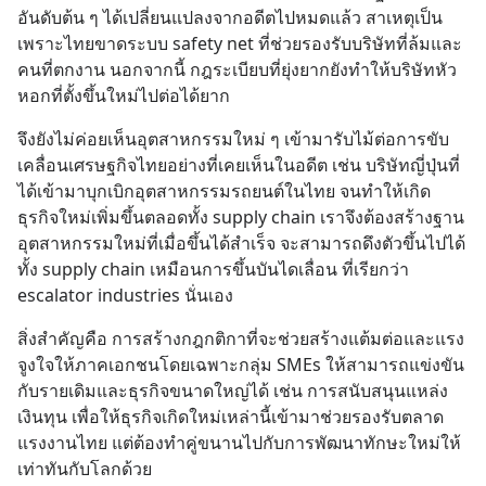
อันดับต้น ๆ ได้เปลี่ยนแปลงจากอดีตไปหมดแล้ว สาเหตุเป็น
เพราะไทยขาดระบบ safety net ที่ช่วยรองรับบริษัทที่ล้มและ
คนที่ตกงาน นอกจากนี้ กฎระเบียบที่ยุ่งยากยังทำให้บริษัทหัว
หอกที่ตั้งขึ้นใหม่ไปต่อได้ยาก
จึงยังไม่ค่อยเห็นอุตสาหกรรมใหม่ ๆ เข้ามารับไม้ต่อการขับ
เคลื่อนเศรษฐกิจไทยอย่างที่เคยเห็นในอดีต เช่น บริษัทญี่ปุ่นที่
ได้เข้ามาบุกเบิกอุตสาหกรรมรถยนต์ในไทย จนทำให้เกิด
ธุรกิจใหม่เพิ่มขึ้นตลอดทั้ง supply chain เราจึงต้องสร้างฐาน
อุตสาหกรรมใหม่ที่เมื่อขึ้นได้สำเร็จ จะสามารถดึงตัวขึ้นไปได้
ทั้ง supply chain เหมือนการขึ้นบันไดเลื่อน ที่เรียกว่า 
escalator industries นั่นเอง
สิ่งสำคัญคือ การสร้างกฎกติกาที่จะช่วยสร้างแต้มต่อและแรง
จูงใจให้ภาคเอกชนโดยเฉพาะกลุ่ม SMEs ให้สามารถแข่งขัน
กับรายเดิมและธุรกิจขนาดใหญ่ได้ เช่น การสนับสนุนแหล่ง
เงินทุน เพื่อให้ธุรกิจเกิดใหม่เหล่านี้เข้ามาช่วยรองรับตลาด
แรงงานไทย แต่ต้องทำคู่ขนานไปกับการพัฒนาทักษะใหม่ให้
เท่าทันกับโลกด้วย