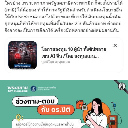
ใครบ้าง เพราะหากภาครัฐลดภาษีสรรพสามิต ก็จะเก็บรายได้ 
(ภาษี) ได้น้อยลง ทำให้ภาครัฐมีเงินสำหรับดำเนินนโยบายอื่น
ให้กับประชาชนลดลงไปด้วย ขณะที่การใช้เงินกองทุนน้ำมัน
อุดหนุนก็ทำให้ขาดทุนเพิ่มขึ้นวันละ 2-3 พันล้านบาท คำตอบ
จึงอาจจะเป็นการเลือกใช้เครื่องมือหลายอย่างผสมผสานกัน
โอกาสลงทุน 10 ผู้นำ ทั้งซัปพลาย
เชน AI จีน /โดย ลงทุนแมน
บูสต์โดย ลงทุนแมน
✅ลงทุนตรง คัด 10 ผู้นำเน้น ๆ ใน
ธีม AI จีน ✅คัดเลือกหุ้นใหม่ 9 ตัว
เข้ากองทุน ✅ร่วมเป็นเจ้าของ
ผู้นำ AI จีน ตั้งแต่โรงงานผลิตชิป
หน่วยความจำ โมเดล