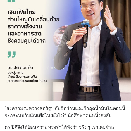
“สงครามระหว่างสหรัฐฯ กับอิหร่านและวิกฤตน้ำมันในตอนนี้ 
จะกระทบกับเงินเฟ้อไทยยังไง?” นักศึกษาคนหนึ่งสงสัย
ดร.ปิติจึงได้ย้อนความทรงจำให้ฟังว่า จริง ๆ เราเคยผ่าน