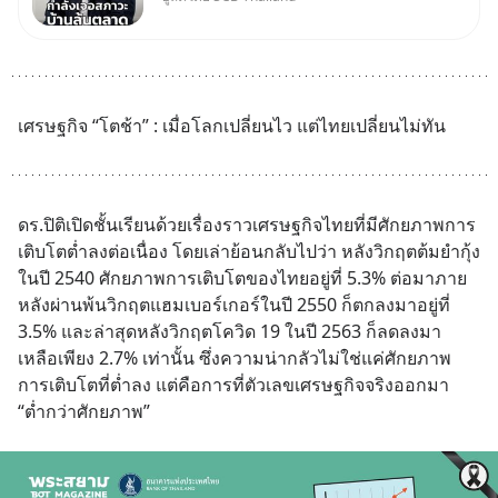
Oversupply หนักกว่าที่คิด และ
ปัญหานี้อาจไม่ได้จบแค่เรื่อง
เศรษฐกิจ #SCBEIC #อสังหา
#บ้านล้นตลาด #เศรษฐกิจไทย
#EICAround #SCBThailand
เศรษฐกิจ “โตช้า” : เมื่อโลกเปลี่ยนไว แต่ไทยเปลี่ยนไม่ทัน
สามารถดูคลิปท
ดร.ปิติเปิดชั้นเรียนด้วยเรื่องราวเศรษฐกิจไทยที่มีศักยภาพการ
เติบโตต่ำลงต่อเนื่อง โดยเล่าย้อนกลับไปว่า หลังวิกฤตต้มยำกุ้ง
ในปี 2540 ศักยภาพการเติบโตของไทยอยู่ที่ 5.3% ต่อมาภาย
หลังผ่านพ้นวิกฤตแฮมเบอร์เกอร์ในปี 2550 ก็ตกลงมาอยู่ที่ 
3.5% และล่าสุดหลังวิกฤตโควิด 19 ในปี 2563 ก็ลดลงมา
เหลือเพียง 2.7% เท่านั้น ซึ่งความน่ากลัวไม่ใช่แค่ศักยภาพ
การเติบโตที่ต่ำลง แต่คือการที่ตัวเลขเศรษฐกิจจริงออกมา 
“ต่ำกว่าศักยภาพ”