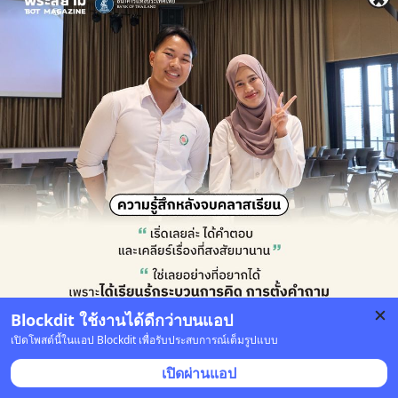
Blockdit ใช้งานได้ดีกว่าบนแอป
เปิดโพสต์นี้ในแอป Blockdit เพื่อรับประสบการณ์เต็มรูปแบบ
เปิดผ่านแอป
2 บันทึก
4
นักศึกษาปี 4 จากมหาวิทยาลัยรามคำแหง