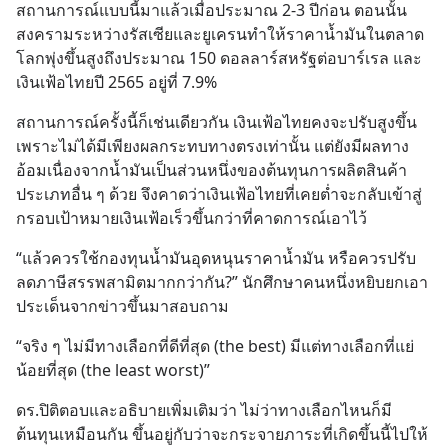
สถานการณ์แบบนี้มาแล้วเมื่อประมาณ 2-3 ปีก่อน ตอนนั้น
สงครามระหว่างรัสเซียและยูเครนทำให้ราคาน้ำมันในตลาด
โลกพุ่งขึ้นสูงถึงประมาณ 150 ดอลลาร์สหรัฐต่อบาร์เรล และ
เงินเฟ้อไทยปี 2565 อยู่ที่ 7.9%
สถานการณ์ครั้งนี้ก็เช่นเดียวกัน เงินเฟ้อไทยคงจะปรับสูงขึ้น 
เพราะไม่ได้มีเพียงผลกระทบทางตรงเท่านั้น แต่ยังมีผลทาง
อ้อมเนื่องจากน้ำมันเป็นส่วนหนึ่งของต้นทุนการผลิตสินค้า
ประเภทอื่น ๆ ด้วย จึงคาดว่าเงินเฟ้อไทยที่เคยต่ำจะกลับเข้าสู่
กรอบเป้าหมายเงินเฟ้อเร็วขึ้นกว่าที่คาดการณ์เอาไว้
“แล้วควรใช้กองทุนน้ำมันอุดหนุนราคาน้ำมัน หรือควรปรับ
ลดภาษีสรรพสามิตมากกว่ากัน?” นักศึกษาคนหนึ่งหยิบยกเอา
ประเด็นจากข่าวขึ้นมาสอบถาม
“จริง ๆ ไม่มีทางเลือกที่ดีที่สุด (the best) มีแต่ทางเลือกที่แย่
น้อยที่สุด (the least worst)”
ดร.ปิติตอบและอธิบายเพิ่มเติมว่า ไม่ว่าทางเลือกไหนก็มี
ต้นทุนเหมือนกัน ขึ้นอยู่กับว่าจะกระจายภาระที่เกิดขึ้นนี้ไปให้