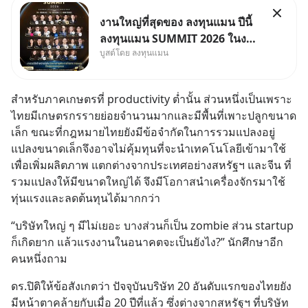
งานใหญ่ที่สุดของ ลงทุนแมน ปีนี้
ลงทุนแมน SUMMIT 2026 ในงาน
บูสต์โดย ลงทุนแมน
นี้จะมีเจ้าของธุรกิจ Dr.PONG,
หมึกกรุบ, Srichand, Jones’
Salad, LA GLACE, Fastwork,
สำหรับภาคเกษตรที่ productivity ต่ำนั้น ส่วนหนึ่งเป็นเพราะ
MizuMi, KARMART, อิชิตัน มา
ไทยมีเกษตรกรรายย่อยจำนวนมากและมีพื้นที่เพาะปลูกขนาด
แชร์ความรู้การสร้างธุรกิจ
เล็ก ขณะที่กฎหมายไทยยังมีข้อจำกัดในการรวมแปลงอยู่ 
แปลงขนาดเล็กจึงอาจไม่คุ้มทุนที่จะนำเทคโนโลยีเข้ามาใช้
เพื่อเพิ่มผลิตภาพ แตกต่างจากประเทศอย่างสหรัฐฯ และจีน ที่
รวมแปลงให้มีขนาดใหญ่ได้ จึงมีโอกาสนำเครื่องจักรมาใช้
ทุ่นแรงและลดต้นทุนได้มากกว่า
“บริษัทใหญ่ ๆ มีไม่เยอะ บางส่วนก็เป็น zombie ส่วน startup 
ก็เกิดยาก แล้วแรงงานในอนาคตจะเป็นยังไง?” นักศึกษาอีก
คนหนึ่งถาม
ดร.ปิติให้ข้อสังเกตว่า ปัจจุบันบริษัท 20 อันดับแรกของไทยยัง
มีหน้าตาคล้ายกับเมื่อ 20 ปีที่แล้ว ซึ่งต่างจากสหรัฐฯ ที่บริษัท