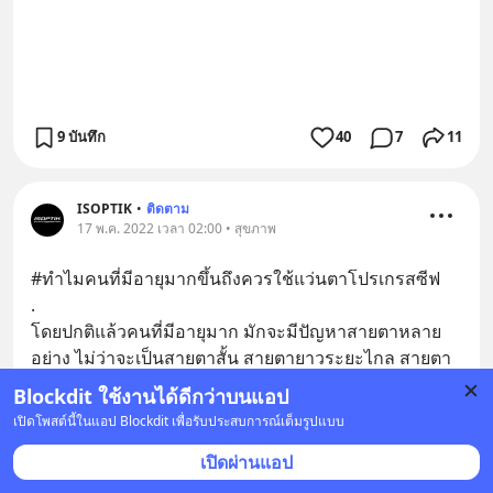
9 บันทึก
40
7
11
ISOPTIK
•
ติดตาม
17 พ.ค. 2022 เวลา 02:00 • สุขภาพ
#ทำไมคนที่มีอายุมากขึ้นถึงควรใช้แว่นตาโปรเกรสซีฟ
.
โดยปกติแล้วคนที่มีอายุมาก มักจะมีปัญหาสายตาหลาย
อย่าง ไม่ว่าจะเป็นสายตาสั้น สายตายาวระยะไกล สายตา
ยาวร
... 
อ่านต่อ
Blockdit ใช้งานได้ดีกว่าบนแอป
เปิดโพสต์นี้ในแอป Blockdit เพื่อรับประสบการณ์เต็มรูปแบบ
เปิดผ่านแอป