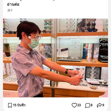
อ่านต่อ
1
15 บันทึก
23
8
9