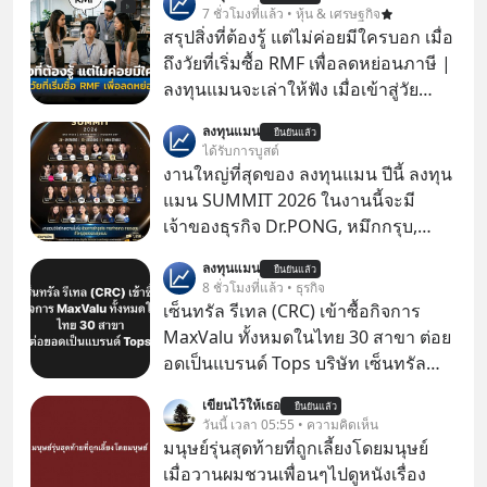
7 ชั่วโมงที่แล้ว • หุ้น & เศรษฐกิจ
สรุปสิ่งที่ต้องรู้ แต่ไม่ค่อยมีใครบอก เมื่อ
ถึงวัยที่เริ่มซื้อ RMF เพื่อลดหย่อนภาษี |
ลงทุนแมนจะเล่าให้ฟัง เมื่อเข้าสู่วัย
ทำงานและเริ่มมีรายได้ถึงเกณฑ์เสีย
ลงทุนแมน
ยืนยันแล้ว
ภาษี หลายคนมักได้รับคำแนะนำให้
ได้รับการบูสต์
ลงทุนใน RMF เพราะนอกจากจะช่วยลด
งานใหญ่ที่สุดของ ลงทุนแมน ปีนี้ ลงทุน
หย่อนภาษีได้แล้ว ยังเป็นโอกาสในการ
แมน SUMMIT 2026 ในงานนี้จะมี
สร้างความมั่งคั่งระยะยาว แต่น้อยคน
เจ้าของธุรกิจ Dr.PONG, หมึกกรุบ,
นักที่จะลงลึกว่า ถ้าลงทุนใน RMF ควรรู้
Srichand, Jones’ Salad, LA GLACE,
ลงทุนแมน
อะไรบ้าง ควรดู ตรงไหน ทำอย่างไร ถึง
ยืนยันแล้ว
Fastwork, MizuMi, KARMART, อิชิตัน
8 ชั่วโมงที่แล้ว • ธุรกิจ
จะดีกับเรา แล้วเราควรรู้ข้อมูลอะไร
มาแชร์ความรู้การสร้างธุรกิจ
เซ็นทรัล รีเทล (CRC) เข้าซื้อกิจการ
เกี่ยวกับ RMF บ้าง เพื่อให้นำไปใช้ต่อได้
MaxValu ทั้งหมดในไทย 30 สาขา ต่อย
จริง ๆ ลงทุนแมนจะเล่าให้ฟัง
อดเป็นแบรนด์ Tops บริษัท เซ็นทรัล
รีเทล คอร์ปอเรชั่น จำกัด (มหาชน) หรือ
เขียนไว้ให้เธอ
ยืนยันแล้ว
CRC แจ้งตลาดหลักทรัพย์ฯ ว่า บริษัท
วันนี้ เวลา 05:55 • ความคิดเห็น
เซ็นทรัล ฟู้ด รีเทล จำกัด (CFR) ซึ่งเป็น
มนุษย์รุ่นสุดท้ายที่ถูกเลี้ยงโดยมนุษย์
บริษัทย่อยที่ CRC ถือหุ้นทั้งทางตรงและ
เมื่อวานผมชวนเพื่อนๆไปดูหนังเรื่อง