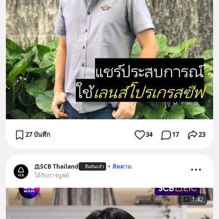
27 บันทึก
34
17
23
SCB Thailand
•
ติดตาม
ยืนยันแล้ว
ได้รับการบูสต์
1:42