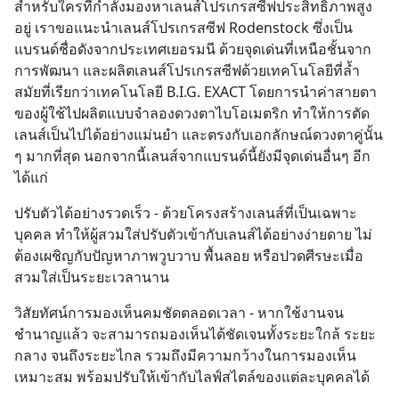
สำหรับใครที่กำลังมองหาเลนส์โปรเกรสซีฟประสิทธิภาพสูง
อยู่ เราขอแนะนำเลนส์โปรเกรสซีฟ Rodenstock ซึ่งเป็น
แบรนด์ชื่อดังจากประเทศเยอรมนี ด้วยจุดเด่นที่เหนือชั้นจาก
การพัฒนา และผลิตเลนส์โปรเกรสซีฟด้วยเทคโนโลยีที่ล้ำ
สมัยที่เรียกว่าเทคโนโลยี B.I.G. EXACT โดยการนำค่าสายตา
ของผู้ใช้ไปผลิตแบบจำลองดวงตาไบโอเมตริก ทำให้การตัด
เลนส์เป็นไปได้อย่างแม่นยำ และตรงกับเอกลักษณ์ดวงตาคู่นั้น 
ๆ มากที่สุด นอกจากนี้เลนส์จากแบรนด์นี้ยังมีจุดเด่นอื่นๆ อีก 
ได้แก่
ปรับตัวได้อย่างรวดเร็ว - ด้วยโครงสร้างเลนส์ที่เป็นเฉพาะ
บุคคล ทำให้ผู้สวมใส่ปรับตัวเข้ากับเลนส์ได้อย่างง่ายดาย ไม่
ต้องเผชิญกับปัญหาภาพวูบวาบ พื้นลอย หรือปวดศีรษะเมื่อ
สวมใส่เป็นระยะเวลานาน
วิสัยทัศน์การมองเห็นคมชัดตลอดเวลา - หากใช้งานจน
ชำนาญแล้ว จะสามารถมองเห็นได้ชัดเจนทั้งระยะใกล้ ระยะ
กลาง จนถึงระยะไกล รวมถึงมีความกว้างในการมองเห็น
เหมาะสม พร้อมปรับให้เข้ากับไลฟ์สไตล์ของแต่ละบุคคลได้