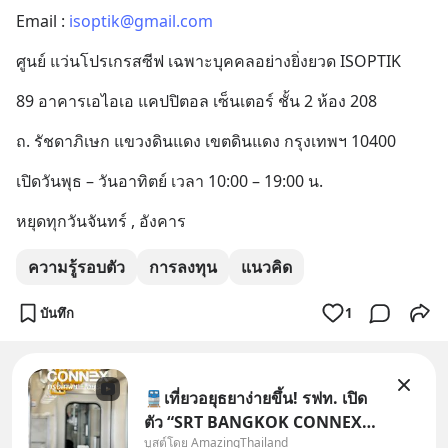
Email : 
isoptik@gmail.com
ศูนย์ แว่นโปรเกรสซีฟ เฉพาะบุคคลอย่างยิ่งยวด ISOPTIK
89 อาคารเอไอเอ แคปปิตอล เซ็นเตอร์ ชั้น 2 ห้อง 208
ถ. รัชดาภิเษก แขวงดินแดง เขตดินแดง กรุงเทพฯ 10400
เปิดวันพุธ – วันอาทิตย์ เวลา 10:00 – 19:00 น.
หยุดทุกวันจันทร์ , อังคาร
ความรู้รอบตัว
การลงทุน
แนวคิด
บันทึก
1
🚆เที่ยวอยุธยาง่ายขึ้น! รฟท. เปิด
ตัว “SRT BANGKOK CONNEX”
บูสต์โดย AmazingThailand
รถไฟชานเมืองปรับอากาศ เชื่อม