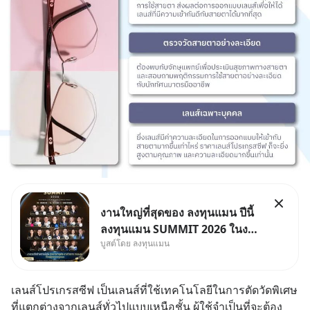
งานใหญ่ที่สุดของ ลงทุนแมน ปีนี้
ลงทุนแมน SUMMIT 2026 ในงาน
บูสต์โดย ลงทุนแมน
นี้จะมีเจ้าของธุรกิจ Dr.PONG,
หมึกกรุบ, Srichand, Jones’
Salad, LA GLACE, Fastwork,
เลนส์โปรเกรสซีฟ เป็นเลนส์ที่ใช้เทคโนโลยีในการตัดวัดพิเศษ
MizuMi, KARMART, อิชิตัน มา
ที่แตกต่างจากเลนส์ทั่วไปแบบเหนือชั้น ผู้ใช้จำเป็นที่จะต้อง