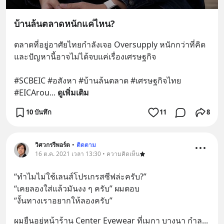
บ้านล้นตลาดหนักแค่ไหน?
ตลาดที่อยู่อาศัยไทยกำลังเจอ Oversupply หนักกว่าที่คิด 
และปัญหานี้อาจไม่ได้จบแค่เรื่องเศรษฐกิจ 
#SCBEIC #อสังหา #บ้านล้นตลาด #เศรษฐกิจไทย 
#EICArou
... 
ดูเพิ่มเติม
10 บันทึก
11
8
วิศวกรรีพอร์ต
•
ติดตาม
16 ต.ค. 2021 เวลา 13:30 • ความคิดเห็น
“ทำไมไม่ใช้เลนส์โปรเกรสซีฟล่ะครับ?”
“เคยลองใส่แล้วมันงง ๆ ครับ” ผมตอบ
“งั้นทางเราอยากให้ลองครับ”
ผมยืนอยู่หน้าร้าน Center Eyewear ที่เมกา บางนา กำล
... 