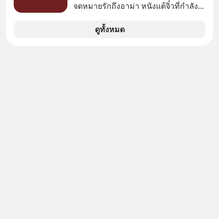
ทางอ้อม 100%
จดหมายรักถึงอาม่า หนังแต้จิ๋วที่กำลัง
โด่งดังทั่วโลกอยู่ในตอนนี้ เหตุเกิดจาก
ป๊าผมเห็นโปสเตอร์หนังเรื่องนี้หลาย
ดูทั้งหมด
เดือนก่อนและอยากดูมาก ด้วยเพราะว่า
อากงก็มาจากเมืองจีน ป๊าก็พูดแต้จิ๋วได้
มีเรื่องราวมีความผูกพันที่ได้ยินตั้งแต่
เด็ก