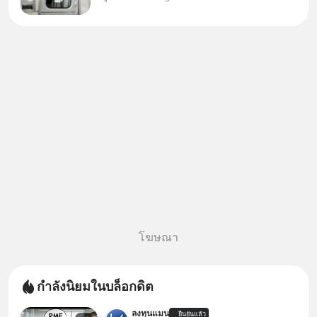
กรุงเทพฯ–อยุธยา ที่จะเริ่มเสิร์ฟให้
ทุกคนได้มาร่วมประสบการณ์ไป
ด้วยกัน ตั้งแค่วันที่ 1 สิงหาคม
2569 นี้! ค่าตั๋วเริ
โฆษณา
กำลังนิยมในบล็อกดิต
ลงทุนแมน
ยืนยันแล้ว