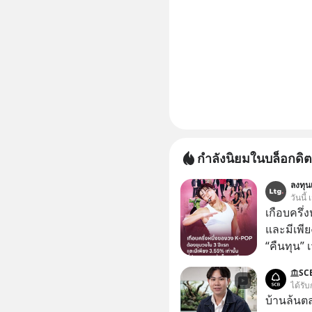
กำลังนิยมในบล็อกดิต
ลงทุนเ
วันนี้
เกือบครึ่
และมีเพีย
“คืนทุน”
เห็นภาพค
SC
ระดับสเต
ได้รับ
ตัวท็อปอ
บ้านล้นต