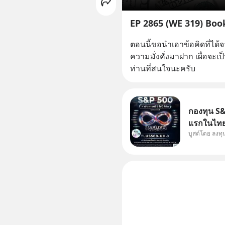
EP 2865 (WE 319) Boo
ตอนนี้ขอนำเอาข้อคิดที่ได้จา
ความมั่งคั่งมาฝาก เผื่อจะ
ท่านที่สนใจนะครับ
กองทุน S&P
แรกในไทย 
บูสต์โดย ลงท
แก้ Pain 
กัน 3 เรื่อง