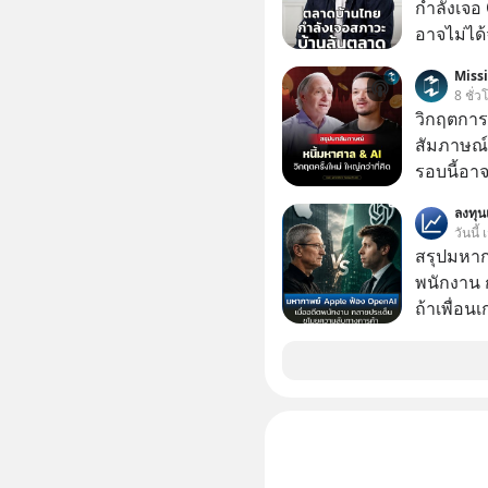
กำลังเจอ 
อาจไม่ได้จบแค่
#บ้านล้น
Miss
#SCBThailand สามารถดูคลิปท
8 ชั่ว
ได้ที่ link : https://youtube.com/short
วิกฤตการเ
xU9gYcfV
สัมภาษณ์
รอบนี้อาจ
Dalio ชา
ลงทุ
ต่อหลายค
วันนี้
ลูกใหม่ที่
สรุปมหาก
มหาศาล" ผ
พนักงาน 
กำลังแห่ไล่ร
ถ้าเพื่อน
ประวัติศ
ช่วยหาไฟล
กำลังจะเ
เดียวกัน
รับมืออย่
เจาะลึกบ
กันได้ใน EP. นี้ #RayDalio #สรุ
การลงทุ
#Missio