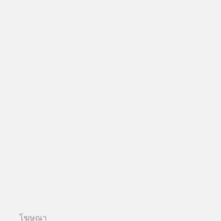
โฆษณา