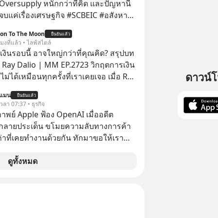
Oversupply หนักกว่าที่คิด และปัญหานี้
เรื่องเศรษฐกิจ #SCBEIC #อสังหา
ตลาด #เศรษฐกิจไทย #EICAround
ion To The Moon
ยืนยันแล้ว
ี่ youtube ประกอบ
โมงที่แล้ว • ไลฟ์สไตล์
s/-
งินรอบนี้ อาจใหญ่กว่าที่คุณคิด? สรุปบท
Jk?feature=share
 Ray Dalio | MM EP.2723 วิกฤตการเงิน
ดาวน์
ไม่ได้เหมือนทุกครั้งที่เราเคยเจอ เมื่อ Ray
ยผู้เคยทำนายวิกฤตเศรษฐกิจมาแล้วหลาย
นแมน
ยืนยันแล้ว
รั้ง ออกมาส่งสัญญาณเตือนระเบิดเวลา
 เวลา 07:37 • ธุรกิจ
กำลังก่อตัวขึ้น จาก "ระเบิดหนี้สิน
าพย์ Apple ฟ้อง OpenAI เมื่ออดีต
สานเข้ากับ "ฟองสบู่กระแส AI" ที่ผู้คน
กลายประเด็น ขโมยความลับทางการค้า
าคาอย่างบ้าคลั่ง บทเรียนจาก
เก่าที่เคยทำงานด้วยกัน ทักมาขอให้เรา
าสตร์ 500 ปี บอกอะไรเรา? ระเบียบโลก
์งานเก่าที่เขาเคยทำไว้ ตอนยังอยู่บริษัท
ปลี่ยนมือไปในทิศทางไหน? และเราควร
ดูทั้งหมด
างไรก่อนที่ทุกอย่างจะสายเกินไป? ร่วม
ทวิเคราะห์และข้อคิดการเงินฉบับ Dalio
ปบทเรียน #การเงิน
น #MissionToTheMoon
nToTheMoonPodcast