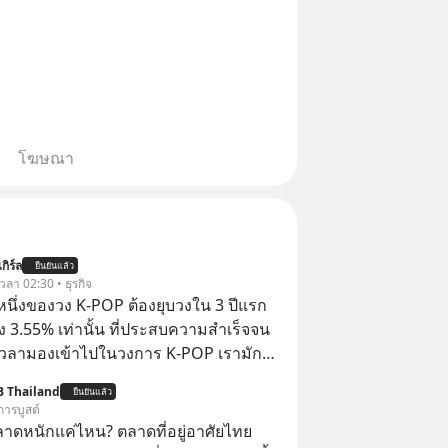
โฆษณา
กิร์ล
ยืนยันแล้ว
 เวลา 02:30 • ธุรกิจ
งหนึ่งของวง K-POP ต้องยุบวงใน 3 ปีแรก
ง 3.55% เท่านั้น ที่ประสบความสำเร็จจน
 เวลามองเข้าไปในวงการ K-POP เรามักจะ
วามสำเร็จที่หรูหรา คอนเสิร์ตสเกลใหญ่
B Thailand
ยืนยันแล้ว
เดียม และยอดขายอัลบัมถล่มทลายจากวง
การบูสต์
ย่าง BTS, BLACKPINK หรือ SEVENTEEN
ลาดหนักแค่ไหน? ตลาดที่อยู่อาศัยไทย