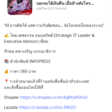
บอกจะได้เงินคืน เมื่อห้างดังโทร
บูสต์โดย SCB Thailand
หาคุณวิยะดา แจ้งเรื่องเคลมสินค้า
แล้วบอกว่าจะคืนเงิน คุณวิยะดา
จะได้เงินจริง หรือเป็นเรื่องจ้อจี้ หา
“AI อาจคิดได้ แต่ความรับผิดชอบ… ยังไม่เคยเป็นของระบบ”
คำตอบได้ที่ “ป้าเก๋าเล่ากลโกง”
EP4 ตอน “เขา
✍️ โดย เตชธรรม ธนกุลกิตต์ (Strategic IT Leader & 
Executive Advisor) เขียน
ภีรพล คชาเจริญ บรรณาธิการ
📚 สำนักพิมพ์ INFOPRESS
💰 ราคา 365 บาท
📍วางจำหน่ายแล้วที่ร้านหนังสือชั้นนำทั่วประเทศ
และสั่งซื้อออนไลน์ได้ที่
Shopee: 
https://s.shopee.co.th/4qBYpR5hsO
Lazada: 
https://s.lazada.co.th/s.ZWi2Ci