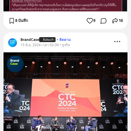
8 บันทึก
9
16
BrandCase
•
ติดตาม
ยืนยันแล้ว
15 มิ.ย. 2024 เวลา 02:30 • ธุรกิจ