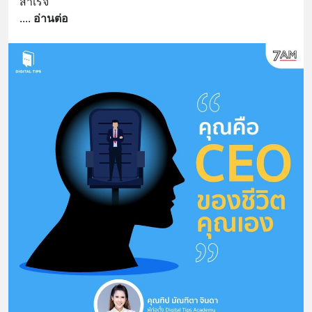
สำเร็จ 
.
... 
อ่านต่อ