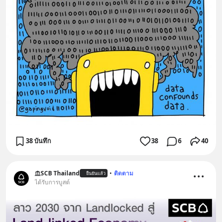
38 บันทึก
38
6
40
SCB Thailand
•
ติดตาม
ยืนยันแล้ว
ได้รับการบูสต์