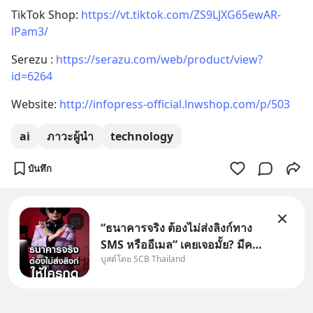
TikTok Shop: 
https://vt.tiktok.com/ZS9LJXG65ewAR-
lPam3/
Serezu : 
https://serazu.com/web/product/view?
id=6264
Website: 
http://infopress-official.lnwshop.com/p/503
ai
ภาวะผู้นำ
technology
บันทึก
“ธนาคารจริง ต้องไม่ส่งลิงก์ทาง
SMS หรืออีเมล” เคยเจอมั้ย? มีคน
บูสต์โดย SCB Thailand
อ้างว่าโทรจากธนาคาร บอกว่า
บัญชีมีปัญหา แล้วให้กดลิงก์โน่นนี่
หรือสแกนคิวอาร์โค้ดทันที มาฟัง
“ป้าเก๋าเล่ากลโกง” เพื่อรู้ทันมุก