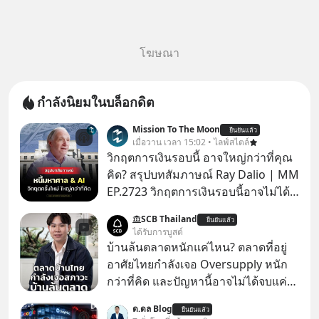
โฆษณา
กำลังนิยมในบล็อกดิต
Mission To The Moon
ยืนยันแล้ว
เมื่อวาน เวลา 15:02 • ไลฟ์สไตล์
วิกฤตการเงินรอบนี้ อาจใหญ่กว่าที่คุณ
คิด? สรุปบทสัมภาษณ์ Ray Dalio | MM
EP.2723 วิกฤตการเงินรอบนี้อาจไม่ได้
เหมือนทุกครั้งที่เราเคยเจอ เมื่อ Ray
SCB Thailand
ยืนยันแล้ว
Dalio ชายผู้เคยทำนายวิกฤตเศรษฐกิจ
ได้รับการบูสต์
มาแล้วหลายต่อหลายครั้ง ออกมาส่ง
บ้านล้นตลาดหนักแค่ไหน? ตลาดที่อยู่
สัญญาณเตือนระเบิดเวลาลูกใหม่ที่
อาศัยไทยกำลังเจอ Oversupply หนัก
กำลังก่อตัวขึ้น จาก "ระเบิดหนี้สิน
กว่าที่คิด และปัญหานี้อาจไม่ได้จบแค่
มหาศาล" ผสานเข้ากับ "ฟองสบู่กระแส
เรื่องเศรษฐกิจ #SCBEIC #อสังหา #บ้าน
ด.ดล Blog
AI" ที่ผู้คนกำลังแห่ไล่ราคาอย่างบ้าคลั่ง
ยืนยันแล้ว
ล้นตลาด #เศรษฐกิจไทย #EICAround