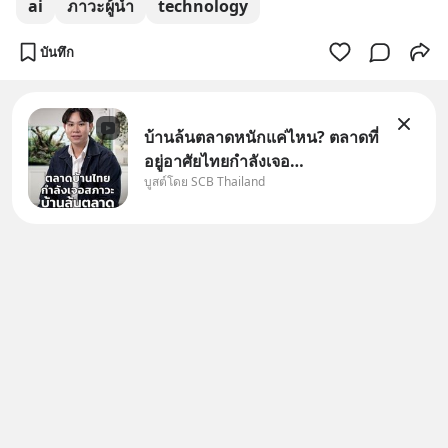
ai
ภาวะผู้นำ
technology
บันทึก
บ้านล้นตลาดหนักแค่ไหน? ตลาดที่
อยู่อาศัยไทยกำลังเจอ
บูสต์โดย SCB Thailand
Oversupply หนักกว่าที่คิด และ
ปัญหานี้อาจไม่ได้จบแค่เรื่อง
เศรษฐกิจ #SCBEIC #อสังหา
#บ้านล้นตลาด #เศรษฐกิจไทย
#EICAround #SCBThailand
สามารถดูคลิปท