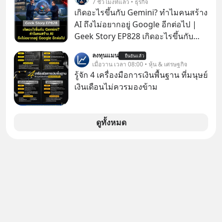
7 ชั่วโมงที่แล้ว • ธุรกิจ
บทเรียนจากประวัติศาสตร์ 500 ปี บอก
#SCBThailand สามารถดูคลิปที่
เกิดอะไรขึ้นกับ Gemini? ทำไมคนสร้าง
อะไรเรา? ระเบียบโลกกำลังจะเปลี่ยน
youtube ประกอบได้ที่ link :
AI ถึงไม่อยากอยู่ Google อีกต่อไป |
มือไปในทิศทางไหน? และเราควรรับมือ
https://youtube.com/shorts/-
Geek Story EP828 เกิดอะไรขึ้นกับ
อย่างไรก่อนที่ทุกอย่างจะสายเกินไป?
xU9gYcfVJk?feature=share
บริษัทที่ผูกขาดความฉลาดของโลก
ร่วมเจาะลึกบทวิเคราะห์และข้อคิดการ
ลงทุนแมน
ยืนยันแล้ว
อินเทอร์เน็ตมาตลอด? ย้อนไปแค่ 5
เมื่อวาน เวลา 08:00 • หุ้น & เศรษฐกิจ
เงินฉบับ Dalio กันได้ใน EP. นี้
เดือนก่อน Gemini เคยสอบได้ที่ 1 ของ
รู้จัก 4 เครื่องมือการเงินพื้นฐาน ที่มนุษย์
#RayDalio #สรุปบทเรียน #การเงินการ
วงการ AI แต่วันนี้ Google กลับร่วงดิ่ง
เงินเดือนไม่ควรมองข้าม
ลงทุน #MissionToTheMoon
ไปอยู่อันดับ 11 ปล่อยให้ OpenAI และ
#MissionToTheMoonPodcast
Anthropic แซงหน้า โมเดลอาวุธหนักที่
สัญญาไว้ก็เลื่อนแล้วเลื่อนอีก ซ้ำร้ายทีม
ดูทั้งหมด
วิศวกรระดับหัวกะทิยังแห่ตบเท้าลาออก
ไปซบไหล่คู่แข่ง นี่คือจุดเริ่มต้นของการ
ร่วงหล่น หรือเป็นแค่การยอมถอยเพื่อ
กระโดดให้ไกลกว่าเดิม EP เราจะมา
แกะรอยการพลาดท่าครั้งใหญ่ที่สุดของ
Google ไปด้วยกัน เลือกฟังกันได้เลยนะ
ครับ อย่าลืมกด Follow ติดตาม
PodCast ช่อง Geek Forever’s