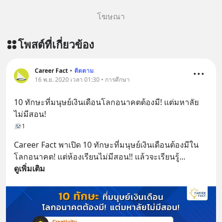
English ที่นี่ : inspire-
โฆษณา
english.in.th/event/inspire-english-
x-ด-ดล-blog-mrtharadhol-แคมเปญ
โพสต์ที่เกี่ยวข้อง
พิเศษ/ ติดต่อสอบถามคอร์สเรียนเพิ่ม
เติม Line : https://lin.ee/uaQvU5C
#เรียนรู้ผ่านการใช้จริง #มากกว่าการ
Career Fact
•
ติดตาม
เรียนภาษา #InspireEnglish
16 พ.ย. 2020 เวลา 01:30 • การศึกษา
10 ทักษะที่มนุษย์เงินเดือนโลกอนาคตต้องมี! แต่มหาลัย
ไม่มีสอน!
1
Career Fact พาเปิด 10 ทักษะที่มนุษย์เงินเดือนต้องมีใน
โลกอนาคต! แต่ห้องเรียนไม่มีสอน!! แล้วจะเรียนรู้
... 
ดูเพิ่มเติม