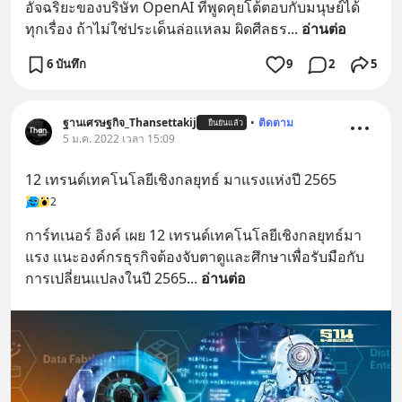
อัจฉริยะของบริษัท OpenAI ที่พูดคุยโต้ตอบกับมนุษย์ได้
ทุกเรื่อง ถ้าไม่ใช่ประเด็นล่อแหลม ผิดศีลธร
... 
อ่านต่อ
6 บันทึก
9
2
5
ฐานเศรษฐกิจ_Thansettakij
•
ติดตาม
ยืนยันแล้ว
5 ม.ค. 2022 เวลา 15:09
12 เทรนด์เทคโนโลยีเชิงกลยุทธ์ มาแรงแห่งปี 2565
2
การ์ทเนอร์ อิงค์ เผย 12 เทรนด์เทคโนโลยีเชิงกลยุทธ์มา
แรง แนะองค์กรธุรกิจต้องจับตาดูและศึกษาเพื่อรับมือกับ
การเปลี่ยนแปลงในปี 2565
... 
อ่านต่อ