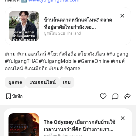
บ้านล้นตลาดหนักแค่ไหน? ตลาด
ที่อยู่อาศัยไทยกำลังเจอ
บูสต์โดย SCB Thailand
Oversupply หนักกว่าที่คิด และ
ปัญหานี้อาจไม่ได้จบแค่เรื่อง
เศรษฐกิจ #SCBEIC #อสังหา
#เกม #เกมออนไลน์ #โยวกังมือถือ #โยวกังเถื่อน #Yulgang 
#บ้านล้นตลาด #เศรษฐกิจไทย
#YulgangTHAI #YulgangMobile #GameOnline #เกมส์
#EICAround #SCBThailand
ออนไลน์ #เกมมือถือ #เกมส์ #game
สามารถดูคลิปท
game
เกมออนไลน์
เกม
บันทึก
The Odyssey เมื่อการกลับบ้านใช้
เวลานานกว่าที่คิด นี่ร่างกายเรา
บูสต์โดย Before you go