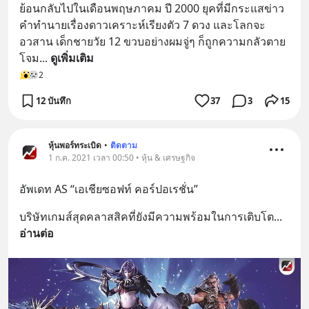
ย้อนกลับไปในเดือนพฤษภาคม ปี 2000 ยุคที่มีกระแสข่าว
คำทำนายเรื่องดาวเคราะห์เรียงตัว 7 ดวง และโลกจะ
อวสาน เด็กชายวัย 12 ขวบอย่างผมจู่ๆ ก็ถูกความกลัวตาย
โจม
... 
ดูเพิ่มเติม
2
12 บันทึก
37
3
15
หุ้นพอร์ทระเบิด
•
ติดตาม
1 ก.ค. 2021 เวลา 00:50 • หุ้น & เศรษฐกิจ
อัพเดท AS “เอเชียซอฟท์ คอร์ปอเรชั่น”
บริษัทเกมส์สุดคลาสสิคที่ยังมีความพร้อมในการเติบโต
... 
อ่านต่อ