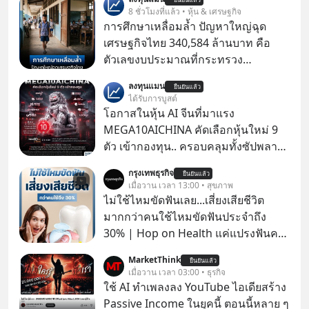
8 ชั่วโมงที่แล้ว • หุ้น & เศรษฐกิจ
การศึกษาเหลื่อมล้ำ ปัญหาใหญ่ฉุด
เศรษฐกิจไทย 340,584 ล้านบาท คือ
ตัวเลขงบประมาณที่กระทรวง
ศึกษาธิการ ได้รับจัดสรรในงบประมาณ
ลงทุนแมน
ยืนยันแล้ว
รายจ่ายประจำปี 2568 ซึ่งมากที่สุดเป็น
ได้รับการบูสต์
อันดับ 2 รองจากกระทรวงการคลัง
โอกาสในหุ้น AI จีนที่มาแรง
MEGA10AICHINA คัดเลือกหุ้นใหม่ 9
ตัว เข้ากองทุน.. ครอบคลุมทั้งซัปพลาย
เชน AI จีน พิเศษ ช่วง 3 - 19 ส.ค. 69 มี
กรุงเทพธุรกิจ
ยืนยันแล้ว
โปรโมชัน ลด 50% ค่าธรรมเนียมซื้อ |
เมื่อวาน เวลา 13:00 • สุขภาพ
ยอด 2 ล้านบาทขึ้นไป ฟรีค่าธรรมเนียม
ไม่ใช้ไหมขัดฟันเลย...เสี่ยงเสียชีวิต
ซื้อ
มากกว่าคนใช้ไหมขัดฟันประจำถึง
30% | Hop on Health แค่แปรงฟันคง
ไม่พอ..จากการวิจัยตามเก็บข้อมูลผู้สูง
MarketThink
ยืนยันแล้ว
อายุ 5,000 คน มีข้อมูลที่น่าสนใจเกี่ยว
เมื่อวาน เวลา 03:00 • ธุรกิจ
กับโรคต่างๆที่เกิดจากการไม่ใช้ไหมขัด
ใช้ AI ทำเพลงลง YouTube ไอเดียสร้าง
ฟันเป็นประจำ เสี่ยงเกิดโรคนำไปสู่การ
Passive Income ในยุคนี้ ตอนนี้หลาย ๆ