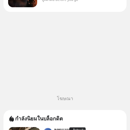
ต้องการกลับบ้านจริงหรือ
(SPOILED ALERT!!!) 🔥 264.1
โฆษณา
กำลังนิยมในบล็อกดิต
ลงทุนแมน
ยืนยันแล้ว