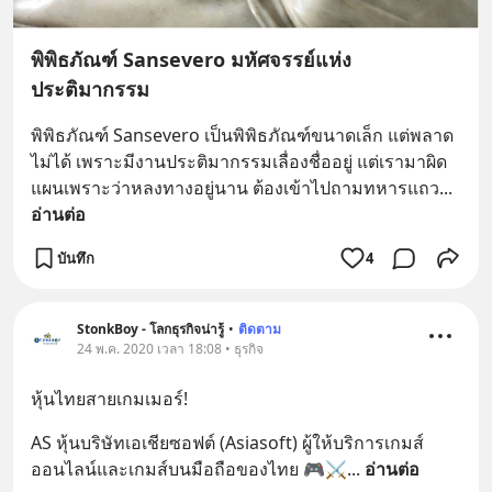
พิพิธภัณฑ์ Sansevero มหัศจรรย์แห่ง
ประติมากรรม
พิพิธภัณฑ์ Sansevero เป็นพิพิธภัณฑ์ขนาดเล็ก แต่พลาด
ไม่ได้ เพราะมีงานประติมากรรมเลื่องชื่ออยู่ แต่เรามาผิด
แผนเพราะว่าหลงทางอยู่นาน ต้องเข้าไปถามทหารแถว
... 
อ่านต่อ
บันทึก
4
StonkBoy - โลกธุรกิจน่ารู้
•
ติดตาม
24 พ.ค. 2020 เวลา 18:08 • ธุรกิจ
หุ้นไทยสายเกมเมอร์!
AS หุ้นบริษัทเอเชียซอฟต์ (Asiasoft) ผู้ให้บริการเกมส์
ออนไลน์และเกมส์บนมือถือของไทย 🎮⚔️
... 
อ่านต่อ