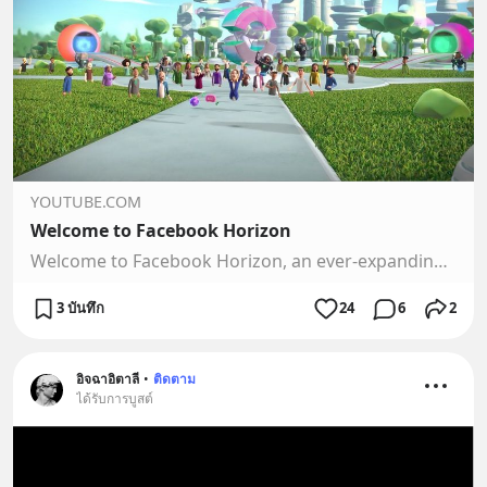
YOUTUBE.COM
Welcome to Facebook Horizon
Welcome to Facebook Horizon, an ever-expanding, thriving VR world where you can explore, play, and create. There’s no end in sight to the extraordinary adven...
3 บันทึก
24
6
2
อิจฉาอิตาลี
•
ติดตาม
ได้รับการบูสต์