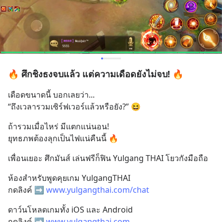
🔥 ศึกชิงธงจบแล้ว แต่ความเดือดยังไม่จบ! 🔥
เดือดขนาดนี้ บอกเลยว่า...
“ถึงเวลารวมเซิร์ฟเวอร์แล้วหรือยัง?” 😆
ถ้ารวมเมื่อไหร่ มีแตกแน่นอน!
ยุทธภพต้องลุกเป็นไฟแน่คืนนี้ 🔥
เพื่อนเยอะ ศึกมันส์ เล่นฟรีก็ฟิน Yulgang THAI โยวกังมือถือ
ห้องสำหรับพูดคุยเกม YulgangTHAI
กดลิงค์ ➡️ 
www.yulgangthai.com/chat
ดาว์นโหลดเกมทั้ง iOS และ Android
กดลิงค์ ➡️ 
www.yulgangthai.com