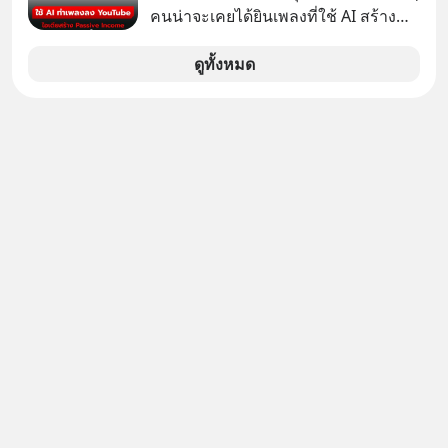
เสียชีวิต...อะไรคือสาเหตุติดตามได้ใน
คนน่าจะเคยได้ยินเพลงที่ใช้ AI สร้าง
Hop On Health
ผ่านหูกันมาบ้าง เช่น เพลง “ไม่มีใคร
รู้ตัวเรา” จากช่องชื่อว่า UNHEARD
ดูทั้งหมด
MUSIC ที่ตอนนี้มียอดรับชมกว่า 26
ล้านครั้งแล้ว