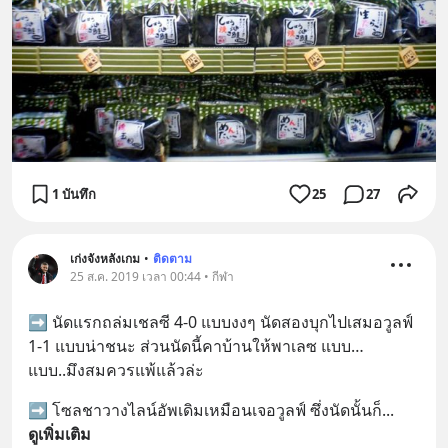
1 บันทึก
25
27
เก่งจังหลังเกม
•
ติดตาม
25 ส.ค. 2019 เวลา 00:44 • กีฬา
➡️ นัดแรกถล่มเชลซี 4-0 แบบงงๆ นัดสองบุกไปเสมอวูลฟ์ 
1-1 แบบน่าชนะ ส่วนนัดนี้คาบ้านให้พาเลซ แบบ… 
แบบ..มึงสมควรแพ้แล้วล่ะ
➡️ โซลชาวางไลน์อัพเดิมเหมือนเจอวูลฟ์ ซึ่งนัดนั้นก็
... 
ดูเพิ่มเติม