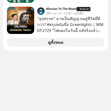
Mission To The Moon
ยืนยันแล้ว
เมื่อวาน เวลา 13:00 • หนังสือ
"อุปสรรค" อาจเป็นสัญญาณสู่ชีวิตที่ดี
กว่า? #สรุปหนังสือ Greenlights | MM
EP.2725 “ไฟแดงในวันนี้ แท้จริงแล้ว
อาจเป็นสัญญาณไฟเขียวที่ยังไม่ถึงเวลา
เปลี่ยนสี” McConaughey ดาราดาวรุ่ง
ดูทั้งหมด
ในยุคหนึ่ง เคยปฏิเสธเงินค่าตัวหนังรอม
คอมที่สูงถึง 14.5 ล้านดอลลาร์ (หรือ
ราว 500 ล้านบาท) เพียงเพราะเขาไม่
อยากขังตัวเองไว้ในกล่องเดิมๆ ผลที่
ตามมาคือ โทรศัพท์ของเขากลายเป็น
ความเงียบสนิทนานถึง 14 เดือนเต็ม แต่
ความเงียบและ "ไฟแดง" ในวันนั้นกลับ
กลายเป็นการถอยหลังเพื่อตั้งหลัก จนส่ง
ให้เขาก้าวขึ้นไปยืนถือรางวัลออสการ์
ในบทบาทที่เปลี่ยนชีวิตเขาไปตลอดกาล
ใน MM EP. นี้ เราจะมาร่วมถอดรหัส