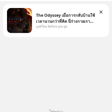
The Odyssey เมื่อการกลับบ้านใช้
เวลานานกว่าที่คิด นี่ร่างกายเรา
บูสต์โดย Before you go
ต้องการกลับบ้านจริงหรือ
(SPOILED ALERT!!!) 🔥 264.1
โฆษณา