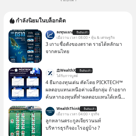
กำลังนิยมในบล็อกดิต
ลงทุนแมน
ยืนยันแล้ว
เมื่อวาน เวลา 08:00 • หุ้น & เศรษฐกิจ
3 เกาะชื่อดังของตราด รายได้หลักมา
จากคนไทย
WealthX
ยืนยันแล้ว
ได้รับการบูสต์
4 ธีมกองทุนเด่น คัดโดย PICKTECH™
ผลตอบแทนเหนือค่าเฉลี่ยกลุ่ม ถ้าอยาก
ค้นหากองทุนที่ทำผลตอบแทนได้เหนือ
กว่าค่าเฉลี่ยกลุ่ม โดยที่ไม่ต้องมานั่ง
WealthThink
ยืนยันแล้ว
ค้นหาข้อมูลและวิเคราะห์เองให้เสีย
เมื่อวาน เวลา 04:00 • ธุรกิจ
เวลา แค่ใช้ PICKTECH™ บนแอป
ลูกหลานตระกูลเจียรวนนท์
WealthX ช่วยคัดกองทุนเด่นให้ได้
บริหารธุรกิจอะไรอยู่บ้าง ?