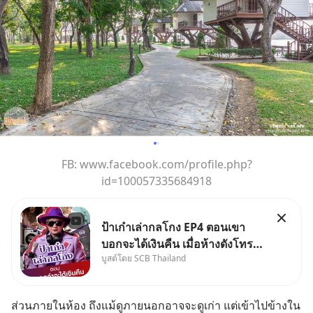
FB: www.facebook.com/profile.php?
id=100057335684918
ป้าเก๋าเล่ากลโกง EP4 ตอนเขา
บอกจะได้เงินคืน เมื่อห้างดังโทร
บูสต์โดย SCB Thailand
หาคุณวิยะดา แจ้งเรื่องเคลมสินค้า
แล้วบอกว่าจะคืนเงิน คุณวิยะดา
จะได้เงินจริง หรือเป็นเรื่องจ้อจี้ หา
ส่วนภายในห้อง ถึงแม้ดูภายนอกอาจจะดูเก่า แต่เข้าไปข้างใน
คำตอบได้ที่ “ป้าเก๋าเล่ากลโกง”