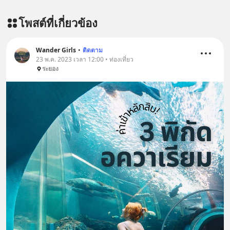
ผลิตภัณฑ์เสริมอาหาร Diip CBD ช่วย
โพสต์ที่เกี่ยวข้อง
บรรเทาความเครียด ลดความวิตกกังวล
เพิ่มการผ่อนคลาย ซึ่งช่วยให้การนอน
หลับมีประสิทธิภาพมากยิ่งขึ้น 📍 สนใจ
Wander Girls
•
ติดตาม
สั่งซื้อสินค้า Diip CBD 💬 LINE :
23 พ.ค. 2023 เวลา 12:00 • ท่องเที่ยว
ระยอง
@diipgeek 🔗 หรือกดลิงก์
https://lin.ee/U91Fzyz