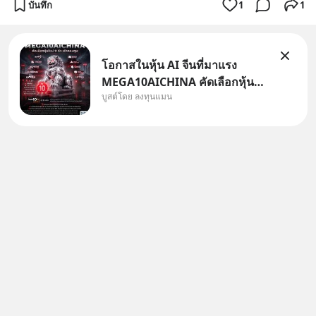
บันทึก
1
1
โอกาสในหุ้น AI จีนที่มาแรง
MEGA10AICHINA คัดเลือกหุ้น
บูสต์โดย ลงทุนแมน
ใหม่ 9 ตัว เข้ากองทุน.. ครอบคลุม
ทั้งซัปพลายเชน AI จีน พิเศษ ช่วง
3 - 19 ส.ค. 69 มีโปรโมชัน ลด
50% ค่าธรรมเนียมซื้อ | ยอด 2
ล้านบาทขึ้นไป ฟรีค่าธรร