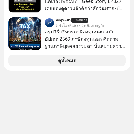
แค่เรื่องเพ้อฝัน? | Geek Story EP827
เคยมองดูดาวแล้วคิดว่าสักวันเราจะย้าย
ไปอยู่บนดาวอังคารตามที่ Elon Musk
ลงทุนแมน
ยืนยันแล้ว
หรือ Jeff Bezos บอกไว้หรือเปล่า ภาพ
8 ชั่วโมงที่แล้ว • หุ้น & เศรษฐกิจ
ฝันที่มหาเศรษฐีซิลิคอนแวลลีย์วาดไว้ว่า
สรุปวิธีบริหารภาษีลงทุนนอก ฉบับ
มนุษย์นับล้านจะไปสร้างอาณานิคม
อัปเดต 2569 ภาษีลงทุนนอก คิดตาม
ใหม่ ล้อมรอบด้วยเทคโนโลยีสุดล้ำ อาจ
ฐานภาษีบุคคลธรรมดา นั่นหมายความ
จะฟังดูน่าตื่นเต้น แต่ความจริงที่ถูกซ่อน
ว่าถ้าเรามีกำไร 100,000 บาท
ไว้ใต้พรมคือ ดาวอังคารเป็นเพียงนรกที่
ดูทั้งหมด
เต็มไปด้วยรังสีมรณะและฝุ่นพิษ แล้ว
ทำไมบรรดาผู้นำเทคโนโลยีถึงยัง
พยายามหลอกขายฝันลมๆ แล้งๆ นี้ให้
กับคนทั้งโลก พวกเขากำลังซ่อนความ
ลับอะไรไว้เบื้องหลังโปรเจกต์อวกาศที่
ผลาญทรัพยากรมหาศาล วันนี้เราจะมา
กะเทาะเปลือกความลวงโลกนี้กัน ใครที่
คิดว่าอนาคตของมนุษยชาติอยู่บนดาว
ดวงอื่น เลือกฟังกันได้เลยนะครับ อย่า
ลืมกด Follow ติดตาม PodCast ช่อง