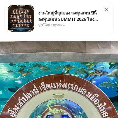
งานใหญ่ที่สุดของ ลงทุนแมน ปีนี้
ลงทุนแมน SUMMIT 2026 ในงาน
บูสต์โดย ลงทุนแมน
นี้จะมีเจ้าของธุรกิจ Dr.PONG,
หมึกกรุบ, Srichand, Jones’
Salad, LA GLACE, Fastwork,
MizuMi, KARMART, อิชิตัน มา
แชร์ความรู้การสร้างธุรกิจ