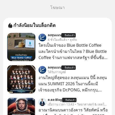
โฆษณา
กำลังนิยมในบล็อกดิต
ลงทุนแมน
ยืนยันแล้ว
4 ชั่วโมงที่แล้ว • ธุรกิจ
ใครเป็นเจ้าของ Blue Bottle Coffee
และใครนำเข้ามาในไทย ? Blue Bottle
Coffee ร้านกาแฟจากสหรัฐฯ ที่ขึ้นชื่อ
เรื่องความพิถีพิถัน กำลังจะเปิดสาขา
ลงทุนแมน
ยืนยันแล้ว
แรกในประเทศไทย ที่ Central Park
ได้รับการบูสต์
งานใหญ่ที่สุดของ ลงทุนแมน ปีนี้ ลงทุน
แมน SUMMIT 2026 ในงานนี้จะมี
เจ้าของธุรกิจ Dr.PONG, หมึกกรุบ,
Srichand, Jones’ Salad, LA GLACE,
ด.ดล Blog
ยืนยันแล้ว
Fastwork, MizuMi, KARMART, อิชิตัน
เมื่อวาน เวลา 13:43 • วิทยาศาสตร์ & เทคโนโลยี
มาแชร์ความรู้การสร้างธุรกิจ
อาณานิคมบนดาวอังคาร วิสัยทัศน์ หรือ