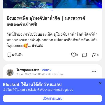
บึงบอระเพ็ด อุโมงค์ปลาน้ำจืด | นครสวรรค์
อัพเดตค่าเข้าฟรี!
วันนี้ฝ้ายจะพาไปบึงบอระเพ็ด อุโมงค์ปลาน้ำจืดที่มีสัตว์น้ำ
หลากหลายสายพันธุ์มากกกก แปลกตาอีกด้วย! พร้อมแล้ว
ก็ลุยเลยยย🥰
... 
อ่านต่อ
6 บันทึก
6
8
โลกหมุนรอบตัวเรา
•
ติดตาม
2 ส.ค. 2022 เวลา 06:40 • ข่าวรอบโลก
Blockdit ใช้งานได้ดีกว่าบนแอป
กัญจนา ศิลปอาชา พร้อมชูเสือน้อย "น้องขวัญ" เร่ง
เปิดโพสต์นี้ในแอป Blockdit เพื่อรับประสบการณ์เต็มรูปแบบ
รณรงค์ต้านค้าสัตว์ป่า พร้อมบริจาคเงินสร้างกรงรอวันโต 
กว่า8แสนบาท
เปิดผ่านแอป