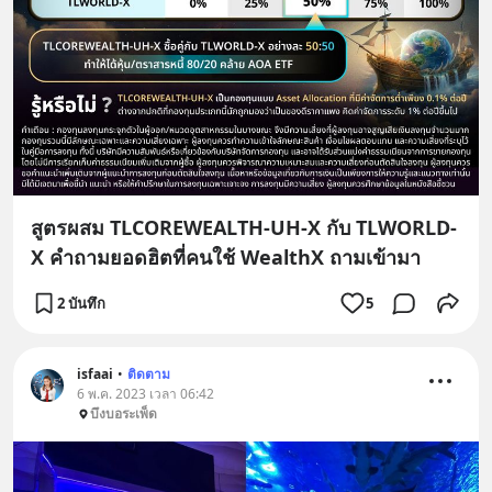
สูตรผสม TLCOREWEALTH-UH-X กับ TLWORLD-
X คำถามยอดฮิตที่คนใช้ WealthX ถามเข้ามา
2 บันทึก
5
isfaai
•
ติดตาม
6 พ.ค. 2023 เวลา 06:42
บึงบอระเพ็ด