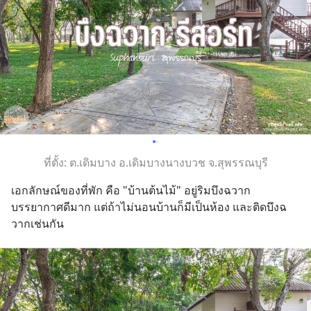
ที่ตั้ง: ต.เดิมบาง อ.เดิมบางนางบวช จ.สุพรรณบุรี
เอกลักษณ์ของที่พัก คือ "บ้านต้นไม้" อยู่ริมบึงฉวาก 
บรรยากาศดีมาก แต่ถ้าไม่นอนบ้านก็มีเป็นห้อง และติดบึงฉ
วากเช่นกัน