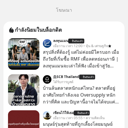
โฆษณา
กำลังนิยมในบล็อกดิต
ลงทุนแมน
ยืนยันแล้ว
เมื่อวาน เวลา 12:00 • หุ้น & เศรษฐกิจ
สรุปสิ่งที่ต้องรู้ แต่ไม่ค่อยมีใครบอก เมื่อ
ถึงวัยที่เริ่มซื้อ RMF เพื่อลดหย่อนภาษี |
ลงทุนแมนจะเล่าให้ฟัง เมื่อเข้าสู่วัย
ทำงานและเริ่มมีรายได้ถึงเกณฑ์เสีย
SCB Thailand
ยืนยันแล้ว
ภาษี หลายคนมักได้รับคำแนะนำให้
ได้รับการบูสต์
ลงทุนใน RMF เพราะนอกจากจะช่วยลด
บ้านล้นตลาดหนักแค่ไหน? ตลาดที่อยู่
หย่อนภาษีได้แล้ว ยังเป็นโอกาสในการ
อาศัยไทยกำลังเจอ Oversupply หนัก
สร้างความมั่งคั่งระยะยาว แต่น้อยคน
กว่าที่คิด และปัญหานี้อาจไม่ได้จบแค่
นักที่จะลงลึกว่า ถ้าลงทุนใน RMF ควรรู้
เรื่องเศรษฐกิจ #SCBEIC #อสังหา #บ้าน
เขียนไว้ให้เธอ
อะไรบ้าง ควรดู ตรงไหน ทำอย่างไร ถึง
ยืนยันแล้ว
ล้นตลาด #เศรษฐกิจไทย #EICAround
เมื่อวาน เวลา 05:55 • ความคิดเห็น
จะดีกับเรา แล้วเราควรรู้ข้อมูลอะไร
#SCBThailand สามารถดูคลิปที่
มนุษย์รุ่นสุดท้ายที่ถูกเลี้ยงโดยมนุษย์
เกี่ยวกับ RMF บ้าง เพื่อให้นำไปใช้ต่อได้