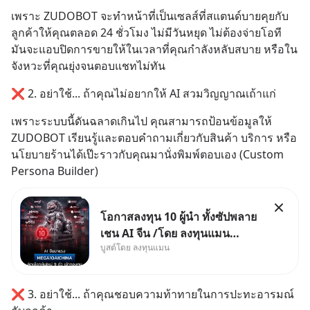
เพราะ ZUDOBOT จะทำหน้าที่เป็นเซลส์ที่สแตนด์บายคุยกับ
ลูกค้าให้คุณตลอด 24 ชั่วโมง ไม่มีวันหยุด ไม่ต้องจ่ายโอที 
มันจะแอบปิดการขายให้ในเวลาที่คุณกำลังหลับสบาย หรือใน
จังหวะที่คุณยุ่งจนตอบแชทไม่ทัน
❌ 2. อย่าใช้... ถ้าคุณไม่อยากให้ AI สวมวิญญาณเถ้าแก่
เพราะระบบนี้ดันฉลาดเกินไป คุณสามารถป้อนข้อมูลให้ 
ZUDOBOT เรียนรู้และตอบคำถามเกี่ยวกับสินค้า บริการ หรือ
นโยบายร้านได้เป๊ะราวกับคุณมานั่งพิมพ์ตอบเอง (Custom 
Persona Builder)
โอกาสลงทุน 10 ผู้นำ ทั้งซัปพลาย
เชน AI จีน /โดย ลงทุนแมน
บูสต์โดย ลงทุนแมน
✅ลงทุนตรง คัด 10 ผู้นำเน้น ๆ ใน
ธีม AI จีน ✅คัดเลือกหุ้นใหม่ 9 ตัว
เข้ากองทุน ✅ร่วมเป็นเจ้าของ
❌ 3. อย่าใช้... ถ้าคุณชอบความท้าทายในการปะทะอารมณ์
ผู้นำ AI จีน ตั้งแต่โรงงานผลิตชิป