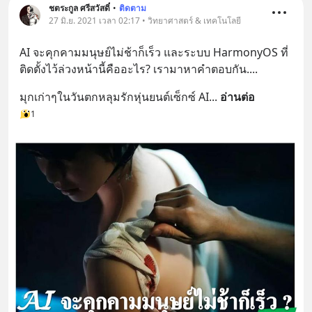
ชตระกูล ศรีสวัสดิ์
•
ติดตาม
27 มิ.ย. 2021 เวลา 02:17 • วิทยาศาสตร์ & เทคโนโลยี
AI จะคุกคามมนุษย์ไม่ช้าก็เร็ว และระบบ HarmonyOS ที่
ติดตั้งไว้ล่วงหน้านี้คืออะไร? เรามาหาคำตอบกัน....
มุก​เก่าๆ​ใน​วันตกหลุมรักหุ่นยนต์เซ็กซ์ AI
... 
อ่านต่อ
1