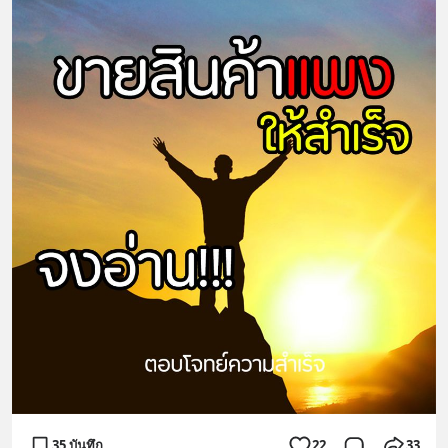
35 บันทึก
22
33