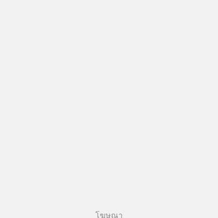
โฆษณา