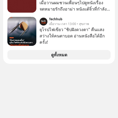
youtube ประกอบได้ที่ link :
เมื่อวานผมชวนเพื่อนๆไปดูหนังเรื่อง
จริง ๆ ลงทุนแมนจะเล่าให้ฟัง
https://youtube.com/shorts/-
จดหมายรักถึงอาม่า หนังแต้จิ๋วที่กำลัง
xU9gYcfVJk?feature=share
โด่งดังทั่วโลกอยู่ในตอนนี้ เหตุเกิดจาก
Techhub
ป๊าผมเห็นโปสเตอร์หนังเรื่องนี้หลาย
เมื่อวาน เวลา 13:00 • สุขภาพ
เดือนก่อนและอยากดูมาก ด้วยเพราะว่า
ยุโรปไฟเขียว "ชิปฝังดวงตา" คืนแสง
อากงก็มาจากเมืองจีน ป๊าก็พูดแต้จิ๋วได้
สว่างให้คนตาบอด อ่านหนังสือได้อีก
มีเรื่องราวมีความผูกพันที่ได้ยินตั้งแต่
ครั้ง!
เด็ก
ดูทั้งหมด