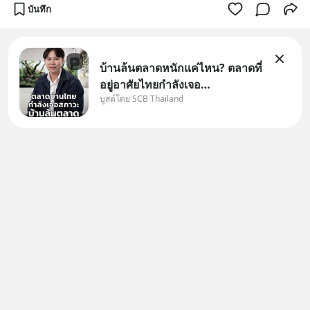
บันทึก
บ้านล้นตลาดหนักแค่ไหน? ตลาดที่
อยู่อาศัยไทยกำลังเจอ
บูสต์โดย SCB Thailand
Oversupply หนักกว่าที่คิด และ
ปัญหานี้อาจไม่ได้จบแค่เรื่อง
เศรษฐกิจ #SCBEIC #อสังหา
#บ้านล้นตลาด #เศรษฐกิจไทย
#EICAround #SCBThailand
สามารถดูคลิปท