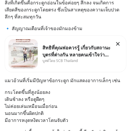
สิ่งที่เกิดขึ้นคือกระดูกอ่อนในข้อค่อยๆ สึกลง จนเกิดการ
เสียดสีของกระดูกโดยตรง ซึ่งเป็นสาเหตุของความเจ็บปวด
ลึกๆ ที่สะสมทุกวัน
🔹 สัญญาณเตือนที่เจ้าของมักมองข้าม
สิทธิที่คุณพ่อควรรู้ เกี่ยวกับสถานะ
บุตรที่ต่างกัน หลายคนเข้าใจว่า
บูสต์โดย SCB Thailand
"เมื่อเป็นลูกของพ่อและแม่ ก็ย่อม
เป็นบุตรชอบด้วยกฎหมายของทั้ง
สองฝ่าย" แต่ในความเป็นจริง
แมวอ้วนที่เริ่มมีปัญหาข้อกระดูก มักแสดงอาการเล็กๆ เช่น
กฎหมายไทยไม่ได้กำหนดไว้แบบ
นั้น
กระโดดขึ้นที่สูงน้อยลง
เดินช้าลง หรือดูฝืดๆ
ไม่ค่อยเล่นเหมือนเมื่อก่อน
นอนมากขึ้นผิดปกติ
มีอาการหงุดหงิดเวลาโดนจับตัว