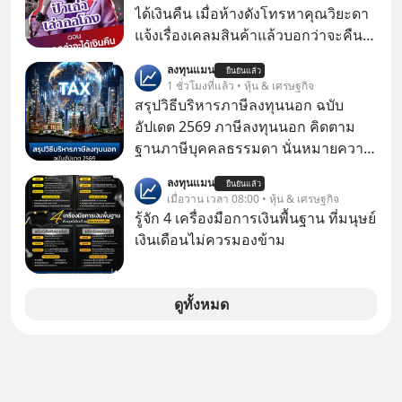
เติบโตได้ถึง 16% ขณะที่ผู้ประกอบการ
ได้เงินคืน เมื่อห้างดังโทรหาคุณวิยะดา
โฮสเทลและที่พักขนาดเล็ก ซึ่งมีสัดส่วน
แจ้งเรื่องเคลมสินค้าแล้วบอกว่าจะคืน
ถึง 91% ของธุรกิจที่พักทั้งหมด กลับโต
เงิน คุณวิยะดาจะได้เงินจริง หรือเป็น
ลงทุนแมน
เพียง 1.3% เท่านั้น เกิดอะไรขึ้นกับที่พัก
ยืนยันแล้ว
เรื่องจ้อจี้ หาคำตอบได้ที่ “ป้าเก๋าเล่ากล
1 ชั่วโมงที่แล้ว • หุ้น & เศรษฐกิจ
รายเล็ก ? อะไรคือข้อจำกัดที่ทำให้โต
โกง” EP4 ตอน “เขาบอกว่าจะได้เงิน
สรุปวิธีบริหารภาษีลงทุนนอก ฉบับ
ไม่สุด และต้องปลดล็อกกฎเกณฑ์ไหน
คืน” #ป้าเก๋าเล่ากลโกง #แก้เกมกลโกง
อัปเดต 2569 ภาษีลงทุนนอก คิดตาม
เพื่อให้รายเล็กเติบโตได้มากกว่าที่เป็น
#อยู่อย่างยั่งยืน #Cybersecurity #เตือน
ฐานภาษีบุคคลธรรมดา นั่นหมายความ
อยู่ ? Talk ลงทุนแมนชวนมาวิเคราะห์
ภัยออนไลน์
ว่าถ้าเรามีกำไร 100,000 บาท
เรื่องนี้ กับคุณนรี สุเนต์ตา นายกสมาคม
ลงทุนแมน
ยืนยันแล้ว
เมื่อวาน เวลา 08:00 • หุ้น & เศรษฐกิจ
โฮสเทลและที่พักขนาดเล็ก
รู้จัก 4 เครื่องมือการเงินพื้นฐาน ที่มนุษย์
(ประเทศไทย)
เงินเดือนไม่ควรมองข้าม
ดูทั้งหมด