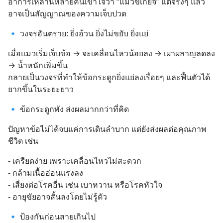
อาการเหล่านี้หลายคนเข้าใจว่า “แมวขี้เกียจ” แต่จริงๆ แล้ว
อาจเป็นสัญญาณของความเจ็บปวด
🔹 วงจรอันตราย: ยิ่งอ้วน ยิ่งไม่ขยับ ยิ่งแย่
เมื่อแมวเริ่มเจ็บข้อ → จะเคลื่อนไหวน้อยลง → เผาผลาญลดลง 
→ น้ำหนักเพิ่มขึ้น
กลายเป็นวงจรที่ทำให้ข้อกระดูกยิ่งแย่ลงเรื่อยๆ และฟื้นตัวได้
ยากขึ้นในระยะยาว
🔹 ข้อกระดูกพัง ส่งผลมากกว่าที่คิด
ปัญหาข้อไม่ได้จบแค่การเดินลำบาก แต่ยังส่งผลต่อคุณภาพ
ชีวิต เช่น
- เครียดง่าย เพราะเคลื่อนไหวไม่สะดวก
- กล้ามเนื้ออ่อนแรงลง
- เสี่ยงต่อโรคอื่น เช่น เบาหวาน หรือโรคหัวใจ
- อายุขัยอาจสั้นลงโดยไม่รู้ตัว
🔹 ป้องกันก่อนสายเกินไป