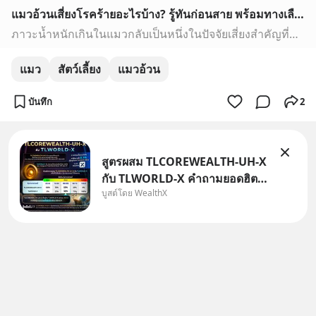
แมวอ้วนเสี่ยงโรคร้ายอะไรบ้าง? รู้ทันก่อนสาย พร้อมทางเลือกการรักษาด้วยสเต็มเซลล์ - Precision Vet
ภาวะน้ำหนักเกินในแมวกลับเป็นหนึ่งในปัจจัยเสี่ยงสำคัญที่นำไปสู่โรคร้ายแรงหลายชนิด โดยเฉพาะโรคเรื้อรังที่ส่งผลต่อคุณภาพชีวิตในระยะยาว
แมว
สัตว์เลี้ยง
แมวอ้วน
บันทึก
2
สูตรผสม TLCOREWEALTH-UH-X
กับ TLWORLD-X คำถามยอดฮิตที่
บูสต์โดย WealthX
คนใช้ WealthX ถามเข้ามา