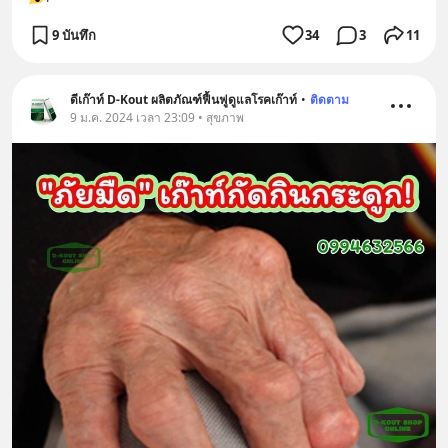
9 บันทึก
34
3
11
ดีเก๊าท์ D-Kout ผลิตภัณฑ์ฟื้นฟูดูแลโรคเก๊าท์
•
ติดตาม
9 ม.ค. 2024 เวลา 23:09 • สุขภาพ