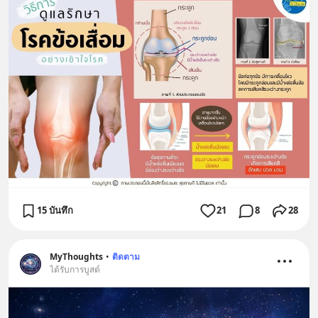
15 บันทึก
21
8
28
MyThoughts
•
ติดตาม
ได้รับการบูสต์