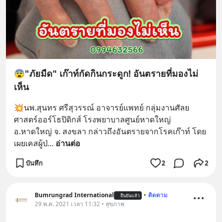
😨"ภัยมืด" เก๊าท์กัดกินกระดูก! อันตรายที่มองไม่
เห็น
💥นพ.สุนทร ศรีสุวรรณ์ อาจารย์แพทย์ กลุ่มงานศัลย
ศาสตร์ออร์โธปิดิกส์ โรงพยาบาลศูนย์หาดใหญ่ 
อ.หาดใหญ่ จ. สงขลา กล่าวถึงอันตรายจากโรคเก๊าท์ โดย
เผยเคสผู้ป่
... 
อ่านต่อ
บันทึก
2
2
Bumrungrad International
•
ติดตาม
ยืนยันแล้ว
29 พ.ค. 2021 เวลา 11:32 • สุขภาพ