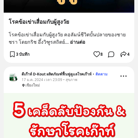
โรคข้อเข่าเสื่อมกับผู้สูงวัย
โรคข้อเข่าเสื่อมกับผู้สูงวัย คอลัมน์ชีวิตบั้นปลายของชาย
ชรา โดยกริช อึ้งวิฑูรสถิตย์
... 
อ่านต่อ
3 บันทึก
8
4
ดีเก๊าท์ D-Kout ผลิตภัณฑ์ฟื้นฟูดูแลโรคเก๊าท์
•
ติดตาม
17 ม.ค. 2024 เวลา 23:09 • สุขภาพ
เชียงใหม่