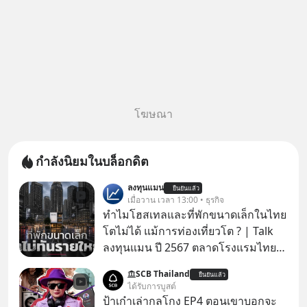
โฆษณา
กำลังนิยมในบล็อกดิต
ลงทุนแมน
ยืนยันแล้ว
เมื่อวาน เวลา 13:00 • ธุรกิจ
ทำไมโฮสเทลและที่พักขนาดเล็กในไทย
โตไม่ได้ แม้การท่องเที่ยวโต ? | Talk
ลงทุนแมน ปี 2567 ตลาดโรงแรมไทย
มูลค่ารวมเฉียด 4 แสนล้านบาท แต่รู้
SCB Thailand
ยืนยันแล้ว
หรือไม่ว่า รายได้กว่า 85% กระจุกอยู่กับ
ได้รับการบูสต์
ผู้ประกอบการรายใหญ่ และมีอัตราการ
ป้าเก๋าเล่ากลโกง EP4 ตอนเขาบอกจะ