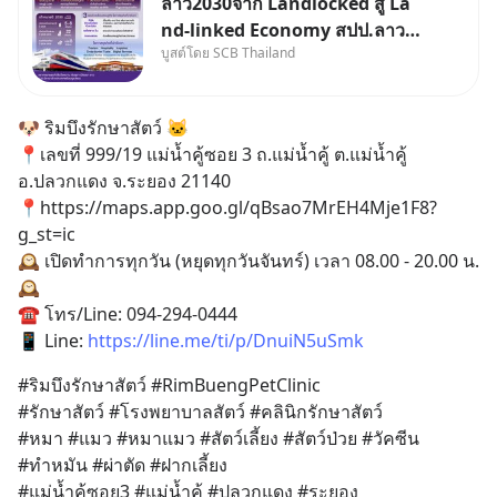
ลาว2030จาก Landlocked สู่ La
nd-linked Economy สปป.ลาว
บูสต์โดย SCB Thailand
กำลังเปลี่ยนบทบาทจาก “ประเทศ
ทางผ่าน” สู่ “ศูนย์กลางเศรษฐกิจ
และโลจิสติกส์” ของอนุภูมิภาคลุ่ม
🐶 ริมบึงรักษาสัตว์ 🐱
แม่น้ำโขง
📍เลขที่ 999/19 แม่น้ำคู้ซอย 3 ถ.แม่น้ำคู้ ต.แม่น้ำคู้ 
อ.ปลวกแดง จ.ระยอง 21140
📍https://maps.app.goo.gl/qBsao7MrEH4Mje1F8?
g_st=ic
🕰 เปิดทำการทุกวัน (หยุดทุกวันจันทร์) เวลา 08.00 - 20.00 น. 
🕰
☎️ โทร/Line: 094-294-0444
📱 Line: 
https://line.me/ti/p/DnuiN5uSmk
#ริมบึงรักษาสัตว์ #RimBuengPetClinic
#รักษาสัตว์ #โรงพยาบาลสัตว์ #คลินิกรักษาสัตว์ 
#หมา #แมว #หมาแมว #สัตว์เลี้ยง #สัตว์ป่วย #วัคซีน 
#ทำหมัน #ผ่าตัด #ฝากเลี้ยง 
#แม่น้ำคู้ซอย3 #แม่น้ำคู้ #ปลวกแดง #ระยอง