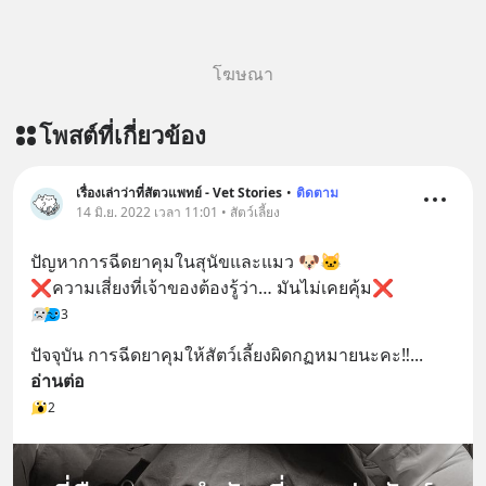
โฆษณา
โพสต์ที่เกี่ยวข้อง
เรื่องเล่าว่าที่สัตวแพทย์ - Vet Stories
•
ติดตาม
14 มิ.ย. 2022 เวลา 11:01 • สัตว์เลี้ยง
ปัญหาการฉีดยาคุมในสุนัขและแมว 🐶🐱
❌ความเสี่ยงที่เจ้าของต้องรู้ว่า… มันไม่เคยคุ้ม❌
3
ปัจจุบัน การฉีดยาคุมให้สัตว์เลี้ยงผิดกฏหมายนะคะ‼️
... 
อ่านต่อ
2