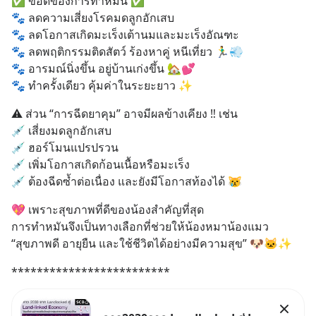
✅ ข้อดีของการทำหมัน ✅️
🐾 ลดความเสี่ยงโรคมดลูกอักเสบ
🐾 ลดโอกาสเกิดมะเร็งเต้านมและมะเร็งอัณฑะ
🐾 ลดพฤติกรรมติดสัตว์ ร้องหาคู่ หนีเที่ยว 🏃‍♂️💨
🐾 อารมณ์นิ่งขึ้น อยู่บ้านเก่งขึ้น 🏡💕
🐾 ทำครั้งเดียว คุ้มค่าในระยะยาว ✨
⚠️ ส่วน “การฉีดยาคุม” อาจมีผลข้างเคียง ‼️ เช่น
💉 เสี่ยงมดลูกอักเสบ
💉 ฮอร์โมนแปรปรวน
💉 เพิ่มโอกาสเกิดก้อนเนื้อหรือมะเร็ง
💉 ต้องฉีดซ้ำต่อเนื่อง และยังมีโอกาสท้องได้ 😿
💖 เพราะสุขภาพที่ดีของน้องสำคัญที่สุด
การทำหมันจึงเป็นทางเลือกที่ช่วยให้น้องหมาน้องแมว 
“สุขภาพดี อายุยืน และใช้ชีวิตได้อย่างมีความสุข” 🐶🐱✨
*************************