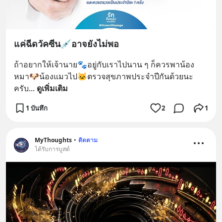
แค่ฉีดวัคซีน💉อาจยังไม่พอ
ถ้าอยากให้เจ้านาย🐾อยู่กับเราไปนาน ๆ ก็ควรพาน้อง
หมา🐶น้องแมวไป🐱ตรวจสุขภาพประจำปีกันด้วยนะ
ครับ
... 
ดูเพิ่มเติม
1 บันทึก
2
1
MyThoughts
•
ติดตาม
ได้รับการบูสต์