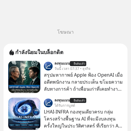
โฆษณา
กำลังนิยมในบล็อกดิต
ลงทุนแมน
ยืนยันแล้ว
วันนี้ เวลา 07:37 • ธุรกิจ
สรุปมหากาพย์ Apple ฟ้อง OpenAI เมื่อ
อดีตพนักงาน กลายประเด็น ขโมยความ
ลับทางการค้า ถ้าเพื่อนเก่าที่เคยทำงาน
ด้วยกัน ทักมาขอให้เราช่วยหาไฟล์งาน
ลงทุนแมน
ยืนยันแล้ว
เก่าที่เขาเคยทำไว้ ตอนยังอยู่บริษัท
ได้รับการบูสต์
เดียวกัน
LHAI-INFRA กองทุนเดียวครบ กลุ่ม
โครงสร้างพื้นฐาน AI ที่จะมีงบลงทุน
ครั้งใหญ่ในประวัติศาสตร์ ที่เรียกว่า AI