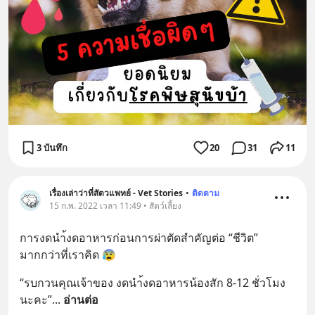
3 บันทึก
20
31
11
เรื่องเล่าว่าที่สัตวแพทย์ - Vet Stories
•
ติดตาม
15 ก.พ. 2022 เวลา 11:49 • สัตว์เลี้ยง
การงดนำ้งดอาหารก่อนการผ่าตัดสำคัญต่อ “ชีวิต” 
มากกว่าที่เราคิด 😰
“รบกวนคุณเจ้าของ งดนำ้งดอาหารน้องสัก 8-12 ชั่วโมง
นะคะ”
... 
อ่านต่อ