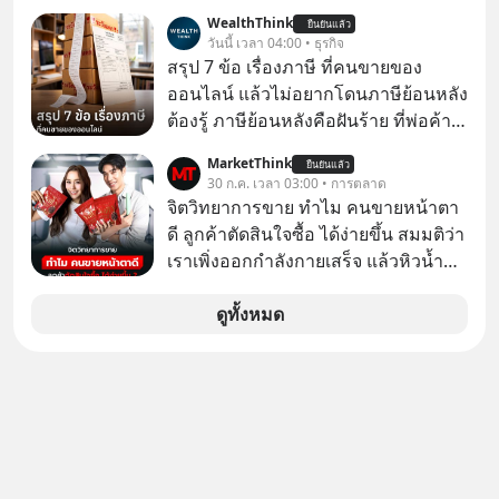
Supercycle หุ้นกลุ่มนี้ปรับตัวลงมากใน
WealthThink
ยืนยันแล้ว
1 เดือนที่ผ่านมา แต่ความจริงคือทั่วโลก
วันนี้ เวลา 04:00 • ธุรกิจ
ยังเดินหน้าลงทุน AI อย่างต่อเนื่อง ซึ่ง
สรุป 7 ข้อ เรื่องภาษี ที่คนขายของ
ต้องการโครงสร้างพื้นฐานด้าน AI
ออนไลน์ แล้วไม่อยากโดนภาษีย้อนหลัง
จำนวนมาก ตั้งแต่เมโมรีชิป เก็บข้อมูล
ต้องรู้ ภาษีย้อนหลังคือฝันร้าย ที่พ่อค้า
ยันระบบไฟฟ้า และระบายความร้อน
แม่ค้าคนไหนก็คงไม่อยากพบเจอ
MarketThink
ยืนยันแล้ว
30 ก.ค. เวลา 03:00 • การตลาด
จิตวิทยาการขาย ทำไม คนขายหน้าตา
ดี ลูกค้าตัดสินใจซื้อ ได้ง่ายขึ้น สมมติว่า
เราเพิ่งออกกำลังกายเสร็จ แล้วหิวน้ำ
มาก ๆ แล้วเจอร้านขายน้ำอยู่สองร้านที่
ขายของเหมือนกันทุกอย่าง
ดูทั้งหมด