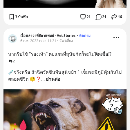
3 บันทึก
21
21
16
เรื่องเล่าว่าที่สัตวแพทย์ - Vet Stories
•
ติดตาม
6 ก.พ. 2022 เวลา 11:21 • สัตว์เลี้ยง
หากรีบใช้ “รองเท้า” ตบแผลที่สุนัขกัดก็จะไม่ติดเชื้อ⁉️
2
💉จริงหรือ ถ้าฉีดวัคซีนพิษสุนัขบ้า 1 เข็มจะมีภูมิคุ้มกันไป
ตลอดชีวิต 🤨❓
... 
อ่านต่อ