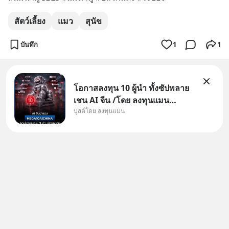
สัตว์เลี้ยง
แมว
สุนัข
บันทึก
1
1
โอกาสลงทุน 10 ผู้นำ ทั้งซัปพลาย
เชน AI จีน /โดย ลงทุนแมน
บูสต์โดย ลงทุนแมน
✅ลงทุนตรง คัด 10 ผู้นำเน้น ๆ ใน
ธีม AI จีน ✅คัดเลือกหุ้นใหม่ 9 ตัว
เข้ากองทุน ✅ร่วมเป็นเจ้าของผู้นำ
AI จีน ตั้งแต่โรงงานผลิตชิป หน่วย
ความจำ โมเดล