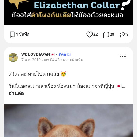
1 บันทึก
22
28
8
WE LOVE JAPAN🇯🇵
•
ติดตาม
7 ต.ค. 2019 เวลา 04:43 • ความคิดเห็น
สวัสดีค่ะ หายไปนานเลย 🥳
วันนี้แอดจะมาเล่าเรื่อง น้องหมา น้องแมวจรที่ญี่ปุ่น 🇯🇵
... 
อ่านต่อ