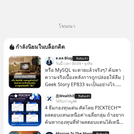
โฆษณา
กำลังนิยมในบล็อกดิต
ด.ดล Blog
ยืนยันแล้ว
วันนี้ เวลา 00:09 • ธุรกิจ
หรือ MySQL จะตายแล้วจริงๆ? ค้นหา
ความจริงเบื้องหลังการถูกปล่อยให้ลืม |
Geek Story EP833 จะเป็นอย่างไร..
เมื่อซอฟต์แวร์ฟรีที่หล่อเลี้ยงเว็บไซต์
WealthX
ยืนยันแล้ว
กว่าครึ่งโลก ถูกมหาเศรษฐีคู่แข่งทุ่มเงิน
ได้รับการบูสต์
ซื้อกิจการไป? นี่คือเรื่องจริงของ
4 ธีมกองทุนเด่น คัดโดย PICKTECH™
MySQL ฐานข้อมูลระดับตำนานที่
ผลตอบแทนเหนือค่าเฉลี่ยกลุ่ม ถ้าอยาก
โปรแกรมเมอร์คนหนึ่งใช้เวลา 27 ปี
ค้นหากองทุนที่ทำผลตอบแทนได้เหนือ
ปลุกปั้นและตั้งชื่อตามลูกสาวของตัวเอง
กว่าค่าเฉลี่ยกลุ่ม โดยที่ไม่ต้องมานั่ง
Mission To The Moon
ยืนยันแล้ว