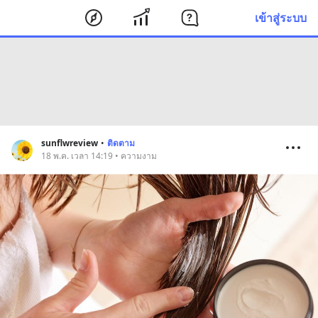
เข้าสู่ระบบ
sunflwreview
•
ติดตาม
18 พ.ค. เวลา 14:19 • ความงาม