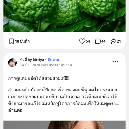
18 บันทึก
54
44
21
บิวตี้ by kittiya
•
ติดตาม
14 มิ.ย. 2020 เวลา 05:00 • สุขภาพ
การดูแลผมยืดให้สลวยสวยเก๋‼️‼️
สาวผมหยิกมักจะมีปัญหาเรื่องของผมชี้ฟู ผมไม่ตรงสลวย 
เวลาจะปล่อยผมแต่ละทีบานเป็นจานดาวเทียมเลยก็ว่าได้ 
ซึ่งสามารถแก้ไขผมหยิกฟูโดยการยืดผมเพื่อให้ผมดูตรง
... 
อ่านต่อ