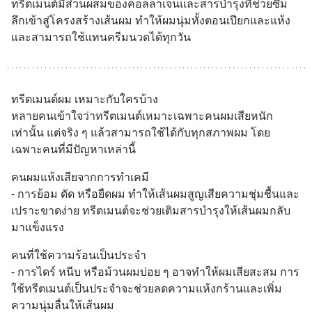
ทรีตเมนต์มีส่วนผสมของคอลลาเจนและสารบำรุงที่ช่วยซึม
#บ้านล้นตลาด #เศรษฐกิจไทย
ลึกเข้าสู่โครงสร้างเส้นผม ทำให้ผมนุ่มทั้งตอนเปียกและแห้ง 
#EICAround #SCBThailand
และสามารถใช้แทนครีมนวดได้ทุกวัน
สามารถดูคลิปท
ทรีตเมนต์ผม เหมาะกับใครบ้าง
หลายคนเข้าใจว่าทรีตเมนต์เหมาะเฉพาะคนผมเสียหนัก
เท่านั้น แต่จริง ๆ แล้วสามารถใช้ได้กับทุกสภาพผม โดย
เฉพาะคนที่มีปัญหาเหล่านี้
คนผมแห้งเสียจากการทำเคมี
- การย้อม ดัด หรือยืดผม ทำให้เส้นผมสูญเสียความชุ่มชื้นและ
เปราะขาดง่าย ทรีตเมนต์จะช่วยเติมสารบำรุงให้เส้นผมกลับ
มาแข็งแรง
คนที่ใช้ความร้อนเป็นประจำ
- การไดร์ หนีบ หรือม้วนผมบ่อย ๆ อาจทำให้ผมเสียสะสม การ
ใช้ทรีตเมนต์เป็นประจำจะช่วยลดความแห้งกร้านและเพิ่ม
ความนุ่มลื่นให้เส้นผม