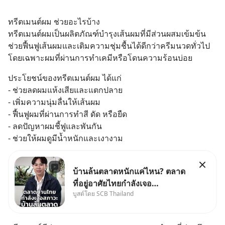
ทรีตเมนต์ผม ช่วยอะไรบ้าง
ทรีตเมนต์ผมเป็นผลิตภัณฑ์บำรุงเส้นผมที่มีส่วนผสมเข้มข้น 
ช่วยฟื้นฟูเส้นผมและเติมความชุ่มชื้นได้ดีกว่าครีมนวดทั่วไป 
โดยเฉพาะผมที่ผ่านการทำเคมีหรือโดนความร้อนบ่อย
ประโยชน์ของทรีตเมนต์ผม ได้แก่
- ช่วยลดผมแห้งเสียและแตกปลาย
- เพิ่มความนุ่มลื่นให้เส้นผม
- ฟื้นฟูผมที่ผ่านการทำสี ดัด หรือยืด
- ลดปัญหาผมชี้ฟูและพันกัน
- ช่วยให้ผมดูมีน้ำหนักและเงางาม
บ้านล้นตลาดหนักแค่ไหน? ตลาด
ที่อยู่อาศัยไทยกำลังเจอ
บูสต์โดย SCB Thailand
Oversupply หนักกว่าที่คิด และ
ปัญหานี้อาจไม่ได้จบแค่เรื่อง
เศรษฐกิจ #SCBEIC #อสังหา