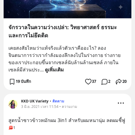
จักรวาลในความว่างเปล่า: วิทยาศาสตร์ ธรรมะ
และการไม่ยึดติด
เคยสงสัยไหมว่าแท้จริงแล้วตัวเราคืออะไร? ลอง
จินตนาการว่าเรากำลังมองลึกลงไปในร่างกาย ร่างกาย
ของเราประกอบขึ้นจากเซลล์นับล้านล้านเซลล์ ภายใน
เซลล์มีส่วนประ
... 
ดูเพิ่มเติม
19 บันทึก
37
2
20
KKD UK Variety
•
ติดตาม
3 มิ.ย. 2021 เวลา 11:54 • ความงาม
สูตรน้ำซาวข้าวหมักผม 3in1 สำหรับผมหนานุ่ม ลดผมชี้ฟู
1