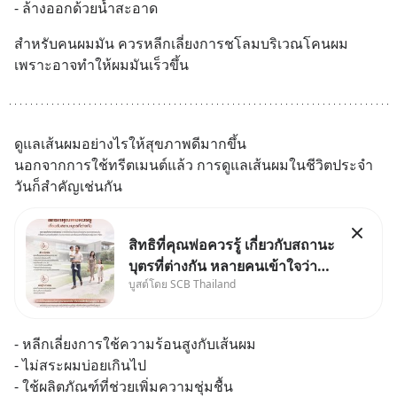
- ล้างออกด้วยน้ำสะอาด
สำหรับคนผมมัน ควรหลีกเลี่ยงการชโลมบริเวณโคนผม 
เพราะอาจทำให้ผมมันเร็วขึ้น
ดูแลเส้นผมอย่างไรให้สุขภาพดีมากขึ้น
นอกจากการใช้ทรีตเมนต์แล้ว การดูแลเส้นผมในชีวิตประจำ
วันก็สำคัญเช่นกัน
สิทธิที่คุณพ่อควรรู้ เกี่ยวกับสถานะ
บุตรที่ต่างกัน หลายคนเข้าใจว่า
บูสต์โดย SCB Thailand
"เมื่อเป็นลูกของพ่อและแม่ ก็ย่อม
เป็นบุตรชอบด้วยกฎหมายของทั้ง
สองฝ่าย" แต่ในความเป็นจริง
- หลีกเลี่ยงการใช้ความร้อนสูงกับเส้นผม
กฎหมายไทยไม่ได้กำหนดไว้แบบ
- ไม่สระผมบ่อยเกินไป
นั้น
- ใช้ผลิตภัณฑ์ที่ช่วยเพิ่มความชุ่มชื้น