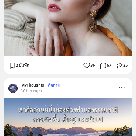
2 บันทึก
36
67
25
MyThoughts
•
ติดตาม
ได้รับการบูสต์