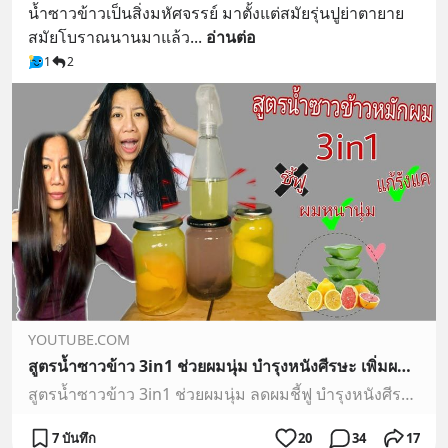
น้ำซาวข้าวเป็นสิ่งมหัศจรรย์ มาตั้งแต่สมัยรุ่นปูย่าตายาย 
สมัยโบราณนานมาแล้ว
... 
อ่านต่อ
1
2
YOUTUBE.COM
สูตรน้ำซาวข้าว 3in1 ช่วยผมนุ่ม บำรุงหนังศีรษะ เพิ่มผมเงาเป็นประกาย | 3in1 rice water for soft hair
สูตรน้ำซาวข้าว 3in1 ช่วยผมนุ่ม ลดผมชี้ฟู บำรุงหนังศีรษะ ช่วยลดรังแค เพิ่มผมเงาเป็นประกาย | 3in1 rice water for soft hair . kkdกีกี้เดฟ พาเพื่อนๆ มาทำสูตรบำรุ...
7 บันทึก
20
34
17