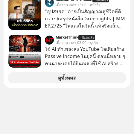
เมื่อรู้ว่าผลงานชิ้นเอกกำลังจะตกไปอยู่
ค้นหาข้อมูลและวิเคราะห์เองให้เสีย
เมื่อวาน เวลา 13:00 • หนังสือ
ในมือของอาณาจักรที่จ้องจะทำลายมัน
เวลา แค่ใช้ PICKTECH™ บนแอป
"อุปสรรค" อาจเป็นสัญญาณสู่ชีวิตที่ดี
เขาถึงขั้นต้องเขียนจดหมายเปิดผนึก
WealthX ช่วยคัดกองทุนเด่นให้ได้
กว่า? #สรุปหนังสือ Greenlights | MM
ขอร้องคนทั้งอินเทอร์เน็ตให้ช่วยหยุดยั้ง
EP.2725 “ไฟแดงในวันนี้ แท้จริงแล้ว
ดีลนี้! เกิดอะไรขึ้นหลังจากการควบรวม
อาจเป็นสัญญาณไฟเขียวที่ยังไม่ถึงเวลา
กิจการครั้งประวัติศาสตร์? ยักษ์ใหญ่
MarketThink
ยืนยันแล้ว
เปลี่ยนสี” McConaughey ดาราดาวรุ่ง
เมื่อวาน เวลา 03:00 • ธุรกิจ
ตั้งใจซื้อไปพัฒนาต่อ หรือแค่ซื้อไป “ฆ่า”
ในยุคหนึ่ง เคยปฏิเสธเงินค่าตัวหนังรอม
ใช้ AI ทำเพลงลง YouTube ไอเดียสร้าง
ให้พ้นทางกันแน่? และทำไมจุดจบของ
คอมที่สูงถึง 14.5 ล้านดอลลาร์ (หรือ
Passive Income ในยุคนี้ ตอนนี้หลาย ๆ
เรื่องนี้ ถึงเป็นการฆาตกรรมแบบสโลว์
ราว 500 ล้านบาท) เพียงเพราะเขาไม่
คนน่าจะเคยได้ยินเพลงที่ใช้ AI สร้าง
โมชันที่ไม่มีแม้แต่ศพให้เห็น? เลือกฟัง
อยากขังตัวเองไว้ในกล่องเดิมๆ ผลที่
ผ่านหูกันมาบ้าง เช่น เพลง “ไม่มีใคร
กันได้เลยนะครับ อย่าลืมกด Follow
ตามมาคือ โทรศัพท์ของเขากลายเป็น
รู้ตัวเรา” จากช่องชื่อว่า UNHEARD
ดูทั้งหมด
ติดตาม PodCast ช่อง Geek Forever’s
ความเงียบสนิทนานถึง 14 เดือนเต็ม แต่
MUSIC ที่ตอนนี้มียอดรับชมกว่า 26
Podcast ของผมกันด้วยนะครับ 🎧 ฟัง
ความเงียบและ "ไฟแดง" ในวันนั้นกลับ
ล้านครั้งแล้ว
ผ่าน Spotify : https://bit.ly/4g4SW17
กลายเป็นการถอยหลังเพื่อตั้งหลัก จนส่ง
🎧 ฟังผ่าน Apple Podcast :
ให้เขาก้าวขึ้นไปยืนถือรางวัลออสการ์
https://bit.ly/4cw7rdh 🎧 ฟังผ่าน
ในบทบาทที่เปลี่ยนชีวิตเขาไปตลอดกาล
Podbean : https://bit.ly/4hVgqrY 🎧
ใน MM EP. นี้ เราจะมาร่วมถอดรหัส
ฟังผ่าน Youtube :
และปรับวิธีคิดกันว่า Greenlight (ไฟ
https://youtu.be/Jj3neoUL72g The
เขียว) จะสร้างมันขึ้นมาล่วงหน้าด้วย