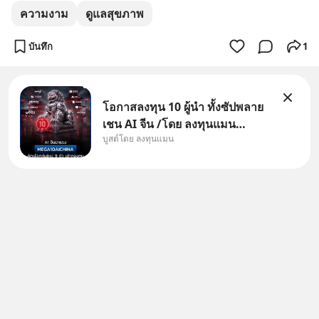
ความงาม
ดูแลสุขภาพ
บันทึก
1
โอกาสลงทุน 10 ผู้นำ ทั้งซัปพลาย
เชน AI จีน /โดย ลงทุนแมน
บูสต์โดย ลงทุนแมน
✅ลงทุนตรง คัด 10 ผู้นำเน้น ๆ ใน
ธีม AI จีน ✅คัดเลือกหุ้นใหม่ 9 ตัว
เข้ากองทุน ✅ร่วมเป็นเจ้าของผู้นำ
AI จีน ตั้งแต่โรงงานผลิตชิป หน่วย
ความจำ โมเดล