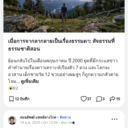
เมื่อการจากลากลายเป็นเรื่องธรรมดา: สัจธรรมที่
ธรรมชาติสอน
ย้อนกลับไปในเดือนพฤษภาคม ปี 2000 ยุคที่มีกระแสข่าว
คำทำนายเรื่องดาวเคราะห์เรียงตัว 7 ดวง และโลกจะ
อวสาน เด็กชายวัย 12 ขวบอย่างผมจู่ๆ ก็ถูกความกลัวตาย
โจม
... 
ดูเพิ่มเติม
2
12 บันทึก
37
3
15
หมออัฑฒ์ แพทย์ทางไกล
•
ติดตาม
18 ม.ค. 2020 เวลา 12:04 • สุขภาพ