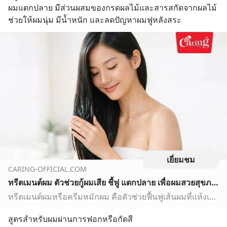
ผมแตกปลาย มีส่วนผสมของกรดผลไม้และสารสกัดจากผลไม้ 
ช่วยให้ผมนุ่ม มีน้ำหนัก และลดปัญหาผมฟูหลังสระ
เยี่ยมชม
CARING-OFFICIAL.COM
ทรีตเมนต์ผม ตัวช่วยกู้ผมเสีย ชี้ฟู แตกปลาย เพื่อผมสวยสุขภาพดี
ทรีตเมนต์ผมหรือครีมหมักผม คือตัวช่วยฟื้นฟูเส้นผมที่แห้งเสีย ช่วยซ่อมแซมโครงสร้างผมให้แข็งแรง นุ่มสลวย มีน้ำหนัก ทำให้ทรีทเม้นท์หมักผมเหมาะกับคนที่ต้องการดูแลเส้นผม
สูตรสำหรับผมผ่านการฟอกหรือกัดสี