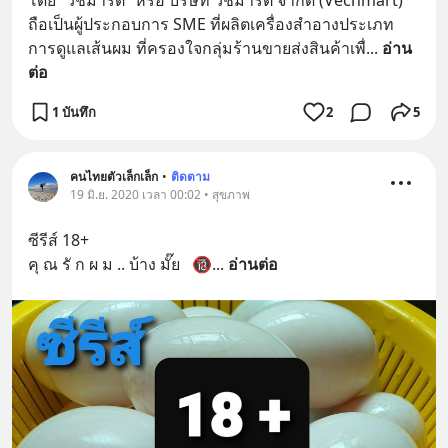
โดย “วีชมาร์ต” หรือ บริษัท วีชมาร์ต จำกัด (Vechmart) 
ถือเป็นผู้ประกอบการ SME ที่ผลิตเครื่องสำอางประเภท
การดูแลเส้นผม ที่ครองใจกลุ่มร้านขายส่งสินค้าเพื่
... 
อ่าน
ต่อ
1 บันทึก
2
5
คนไทยตัวเล็กเล็ก
•
ติดตาม
19 มิ.ย. 2020 เวลา 00:02 • สุขภาพ
ซีรีส์ 18+  
คุ ณ รั ก ผ ม .. บ้าง มั๊ย   🔞
... 
อ่านต่อ