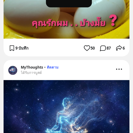
9 บันทึก
50
87
6
MyThoughts
•
ติดตาม
ได้รับการบูสต์